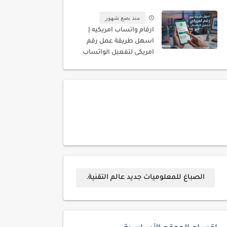
المسجله باسمك
منذ بضع شهور
ارقام واتساب امريكيه |
اسهل طريقة عمل رقم
امريكى لتفعيل الواتساب
الصباغ للمعلوميات جديد عالم التقنية.