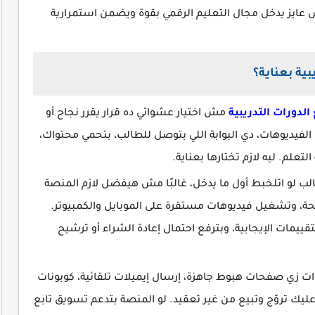
عايز يدخل مجال التعليم الرقمي بقوة ويضمن استمرارية
بية بعناية؟
الدورات التدريبية
مش اختيار عشوائي ده قرار يقرر نجاح أو
يوهات، دي البوابة اللي بتوصل للطالب، بتحمي محتواك،
تعلم. ليه لازم تختارها بعناية.
ب لو اتلخبط أول ما يدخل، غالبًا مش هيفضل لازم المنصة
 وتشغيل فيديوهات مستقرة على الموبايل والكمبيوتر.
ييمات الإيجابية، وبترفع احتمال إعادة الشراء أو ترشيح
ات زي صفحات هبوط جاهزة، إرسال إيميلات تلقائية، كوبونات
ك تروّج وتبيع من غير تعقيد. لو المنصة بتدعم تسويق تابع