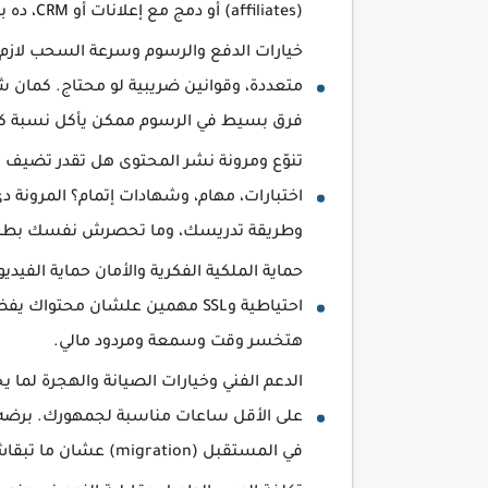
(affiliates) أو دمج مع إعلانات أو CRM، ده بيكبر فرص وصولك ورفع الإيرادات.
خيارات الدفع والرسوم وسرعة السحب لازم 
متعددة، وقوانين ضريبية لو محتاج. كمان 
فرق بسيط في الرسوم ممكن يأكل نسبة كبي
تنوّع ومرونة نشر المحتوى هل تقدر تضيف 
اختبارات، مهام، وشهادات إتمام؟ المرونة 
وطريقة تدريسك، وما تحصرش نفسك بطريق
حماية الملكية الفكرية والأمان حماية الفيد
احتياطية وSSL مهمين علشان محت
هتخسر وقت وسمعة ومردود مالي.
الدعم الفني وخيارات الصيانة والهجرة لما
على الأقل ساعات مناسبة لجمهورك. برضه 
في المستقبل (migration) عشان ما تبقاش محبوس في نظام واحد.