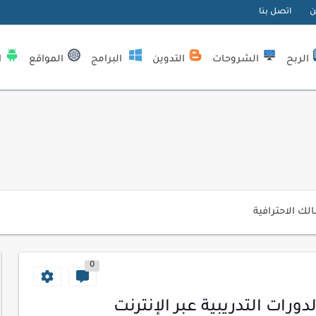
ن
اتصل بنا
الربح
الشروحات
التدوين
البرامج
المواقع
ا
| كيف تستفيد...
لمبتدئين
ي موقعك الإلكتروني
ك الاحترافية
اسب عملك اليومي
ات السايبر
0
لمفتاحية 2026
لآلي لتحليل بيانات الزوار
رات التدريبية عبر الإنترنت