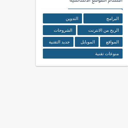
اقسام الموقع الأساسية
البرامج
التدوين
الربح من الانترنت
الشروحات
المواقع
الموبايل
جديد التقنية
منوعات تقنية