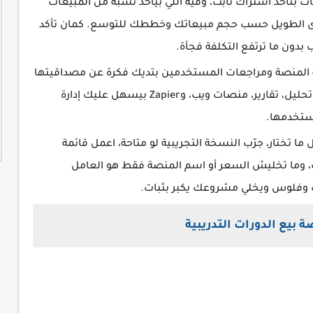
ت بتاخد اشتراك ثابت، وفيه اللي بياخد نسبة من المبيعات
ى الطويل حسب حجم مبيعاتك وخططك للتوسع. كمان تأكد
 بدون ما ترتفع التكلفة فجأة.
 المنصة ومراجعات المستخدمين بتديك فكرة عن مصداقيتها
واستقرارها. كمان وجود تكاملات مع أدوات تحليل، تقارير، منصات ويب، وZapier بيسهل عليك إدارة
تستخدمها.
ما تختار، جرّب النسخة التجريبية لو متاحة، اعمل قائمة
، وما تخليش السعر أو اسم المنصة فقط هو العامل
قت وفلوس ويخلي مشروعك يكبر بثبات.
بيع الدورات التدريبية