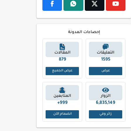
إحصاءات المدونة
التعليقات
المقالات
961
1715
عرض
عرض الجميع
الزوار
المتابعين
999+
6,835,149
زائر وفي
انضمام الآن