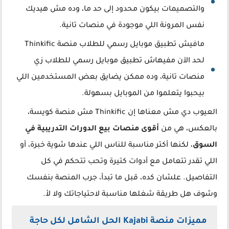
والتصميمات بيكون محدود إلى حد ما، وده مش هيديك
نفس المرونة اللي موجودة في منصات تانية.
مافيش تطبيق موبايل رسمي للطلاب منصة Thinkific
لحد الآن مفيهاش تطبيق موبايل رسمي للطلاب زي
منصات تانية، وده ممكن يضايق بعض المستخدمين اللي
بيحبوا يتعلموا من الموبايل بسهولة.
العيوب دي مش معناها إن Thinkific مش منصة كويسة،
بالعكس، هي من
أقوى منصات بيع الدورات التدريبية في
السوق
، لكنها أكتر مناسبة للناس اللي عندها شوية خبرة، أو
اللي تقدر تتعامل مع أدوات كتيرة وتحب تتحكم في كل
التفاصيل. علشان كده، قبل ما تبدأ، جرب المنصة بنفسك
وشوف هل طريقة شغلها مناسبة لاحتياجاتك ولا لأ.
مميزات منصة Kajabi الحل الشامل لكل حاجة