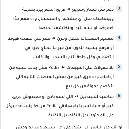
دعم فني ممتاز وسريع ⏪ فريق الدعم بيرد بسرعة
وبيساعدك تحل أي مشكلة أو استفسار، وده مهم جدًا
خصوصًا لو لسه بتبدأ وبتكتشف المنصة.
تصميم الصفحات سهل ومرن ⏪ تقدر تبني صفحة هبوط
أو موقع بسيط للدورة من غير ما تحتاج خبرة في
التصميم، وكل حاجة بتتم بالسحب والإفلات.
بلا عمولات على المبيعات ⏪ Podia مش بتاخد نسبة من
أرباحك، وده فرق كبير عن بعض المنصات التانية اللي
بتخصم عمولة من كل بيع.
مناسبة للمبتدئين ⏪ اللي لسه بادئ أو معندوش فريق
كبير أو خبرة تسويقية، هيلاقي Podia مريحة وتساعده يركّز
على المحتوى بدل التفاصيل التقنية.
لو أنت من الناس اللي بتدور على حل بسيط وسريع ومش