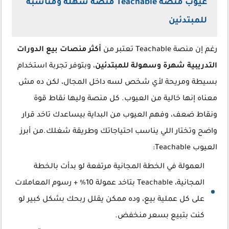
عيوب منصة Teachable منصة سهلة ومناسبة
للمبتدئين
رغم إن منصة Teachable تعتبر من
أكثر منصات بيع الدورات
التدريبية شهرة وسهولة للمبتدئين
، وبتوفر تجربة استخدام
بسيطة ومريحة لأي شخص لسه داخل المجال، لكن ده مش
معناه إنها خالية من العيوب. كل منصة وليها نقاط قوة
ونقاط ضعف، وفهم العيوب من البداية بيساعدك تاخد قرار
واضح وتختار اللي يناسب احتياجاتك وطريقة شغلك.من أبرز
العيوب Teachable:
العمولة في الخطة المجانية مرتفعة لو بدأت بالخطة
المجانية، Teachable بتاخد عمولة 10% + رسوم المعاملات
على كل عملية بيع، وده ممكن يقلل ربحك بشكل كبير لو
كنت بتبيع بسعر منخفض.