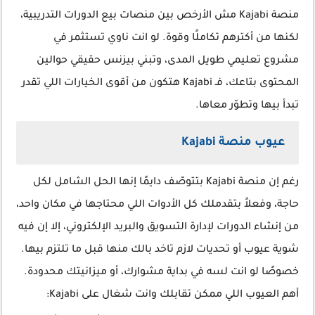
منصة Kajabi مش الأرخص بين منصات بيع الدورات التدريبية،
لكنها من أكترهم تكاملًا وقوة. لو انت ناوي تستثمر في
مشروع تعليمي طويل المدى، وتبني بيزنس حقيقي حوالين
المحتوى بتاعك، فـ Kajabi هتكون من أقوى الخيارات اللي تقدر
تبدأ بيها وتطوّر معاها.
عيوب منصة Kajabi
رغم إن منصة Kajabi بتتوصّف دايمًا إنها الحل الشامل لكل
حاجة، وفعلاً بتقدملك كل الأدوات اللي محتاجها في مكان واحد،
من إنشاء الدورات لإدارة التسويق والبريد الإلكتروني، إلا إن فيه
شوية عيوب أو تحديات لازم تاخد بالك منها قبل ما تلتزم بيها.
خصوصًا لو انت لسه في بداية مشوارك، أو ميزانيتك محدودة.
أهم العيوب اللي ممكن تقابلك وانت شغال على Kajabi: