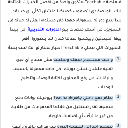
فـ منصة Teachable هتكون واحدة من أفضل الخيارات المتاحة
ليك. المنصة دي اتصممت خصيصًا علشان تخلّي أي حد يقدر
يبدأ يبيع دوراته بسهولة، مهما كان مستواه الفني أو خبرته في
التسويق. من أشهر منصات بيع
الدورات التدريبية
اللي بيبدأ
بيها المبتدئين وبيكملوا معاها كمان لما يتطوروا. أهم
المميزات اللي بتخلي Teachable اختيار ممتاز لو إنت لسه بتبدأ:
واجهة مستخدم سهلة وسلسة
مش محتاج أي خبرة
تقنية علشان تنشئ دورتك. كل حاجة معمولة بالسحب
والإفلات، من رفع المحتوى لكتابة الوصف وتنظيم
الوحدات.
نظام دفع داخلي جاهزTeachable
بيوفرلك بوابات دفع
مدمجة، تقدر تستقبل من خلالها المدفوعات من طلابك
من غير ما تركّب أي إضافات خارجية.
تصميم احترافي لصفحة الدورة
فيه قوالب جاهزة وأنيقة