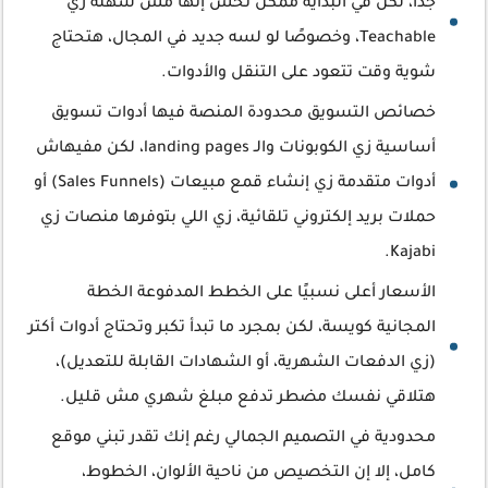
جدًا، لكن في البداية ممكن تحس إنها مش سهلة زي
Teachable، وخصوصًا لو لسه جديد في المجال، هتحتاج
شوية وقت تتعود على التنقل والأدوات.
خصائص التسويق محدودة المنصة فيها أدوات تسويق
أساسية زي الكوبونات والـ landing pages، لكن مفيهاش
أدوات متقدمة زي إنشاء قمع مبيعات (Sales Funnels) أو
حملات بريد إلكتروني تلقائية، زي اللي بتوفرها منصات زي
Kajabi.
الأسعار أعلى نسبيًا على الخطط المدفوعة الخطة
المجانية كويسة، لكن بمجرد ما تبدأ تكبر وتحتاج أدوات أكتر
(زي الدفعات الشهرية، أو الشهادات القابلة للتعديل)،
هتلاقي نفسك مضطر تدفع مبلغ شهري مش قليل.
محدودية في التصميم الجمالي رغم إنك تقدر تبني موقع
كامل، إلا إن التخصيص من ناحية الألوان، الخطوط،