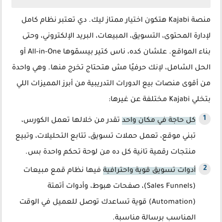
منصة Kajabi هتكون اختيار ممتاز ليك. دي تعتبر نظام كامل
لإدارة المحتوى، التسويق، المبيعات، البريد الإلكتروني، وحتى
بناء المواقع. علشان كده، ناس كتير بيسمّوها All-in-One أو
الحل الشامل، لإنك حرفيًا مش هتحتاج تخرج منها. وهي واحدة
من أقوى منصات بيع الدورات التدريبية من أبرز المميزات اللي
بتخلي Kajabi مختلفة عن غيرها:
كل حاجة في مكان واحد
تقدر من خلالها تعمل الكورس،
تبني موقع، تعمل حملات تسويق، تتابع التحليلات، وتبيع
منتجات رقمية تانية كل ده من لوحة تحكم واحدة بس.
أدوات تسويق قوية واحترافية
فيها نظام قمع مبيعات
(Sales Funnels)، صفحات هبوط، وأدوات أتمتة
(Automation) قوية تساعدك توصل للعميل في الوقت
المناسب برسالة مناسبة.