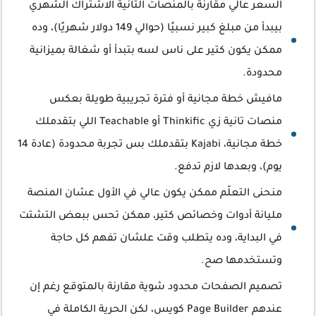
السعر عالي مقارنة بالمنصات التانية الاشتراك الشهري
بيبدأ من مبلغ كبير نسبيًا (حوالي 149 دولار شهريًا)، وده
ممكن يكون كتير على ناس لسه بتبدأ أو شغالة بميزانية
محدودة.
مافيش خطة مجانية أو فترة تجريبية طويلة بعكس
منصات تانية زي Thinkific أو Teachable اللي بتقدملك
خطة مجانية، Kajabi بتقدملك بس تجربة محدودة (عادة 14
يوم)، وبعدها لازم تدفع.
منحنى التعلّم ممكن يكون عالي في الأول عشان المنصة
مليانة أدوات وخصائص كتير، ممكن تحس ببعض التشتت
في البداية، وده يتطلب وقت علشان تفهم كل حاجة
وتستخدمها صح.
تصميم الصفحات محدود شوية مقارنة بالمتوقع رغم إن
عندهم Page Builder كويس، لكن الحرية الكاملة في