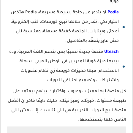
قوية.
Podia
لو بتدور على حاجة بسيطة وسريعة، Podia هتكون
اختيار ذكي. تقدر من خلالها تبيع كورسات، كتب إلكترونية،
أو حتى ويبِنارات. المنصة خفيفة وسهلة، ومناسبة للي
مش عايز يتعقّد بالتفاصيل.
Uteach
منصة جديدة نسبيًا بس بتدعم اللغة العربية، وده
بيديها ميزة قوية للمدربين في الوطن العربي. سهلة
الاستخدام، فيها مميزات كويسة زي نظام عضويات
واشتراكات، وتصميم احترافي للدورات.
كل منصة ليها مميزات وعيوب، واختيارك بينهم بيعتمد على
طبيعة محتواك، خبرتك، وميزانيتك. خليك دايمًا فاكر إن أفضل
منصة لبيع الدورات التدريبية هي اللي تناسبك إنت، مش اللي
الناس كلها بتستخدمها.