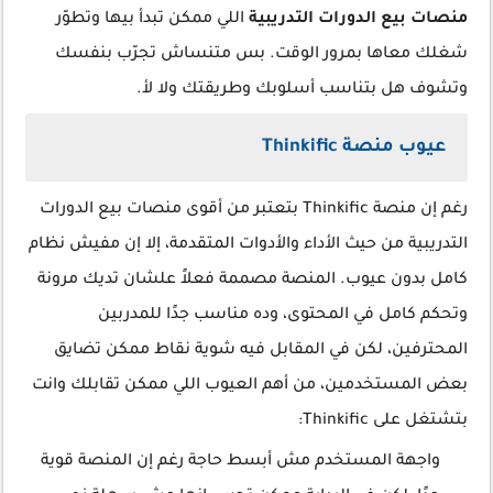
منصات بيع الدورات التدريبية
اللي ممكن تبدأ بيها وتطوّر
شغلك معاها بمرور الوقت. بس متنساش تجرّب بنفسك
وتشوف هل بتناسب أسلوبك وطريقتك ولا لأ.
عيوب منصة Thinkific
رغم إن منصة Thinkific بتعتبر من أقوى منصات بيع الدورات
التدريبية من حيث الأداء والأدوات المتقدمة، إلا إن مفيش نظام
كامل بدون عيوب. المنصة مصممة فعلاً علشان تديك مرونة
وتحكم كامل في المحتوى، وده مناسب جدًا للمدربين
المحترفين، لكن في المقابل فيه شوية نقاط ممكن تضايق
بعض المستخدمين، من أهم العيوب اللي ممكن تقابلك وانت
بتشتغل على Thinkific:
واجهة المستخدم مش أبسط حاجة رغم إن المنصة قوية