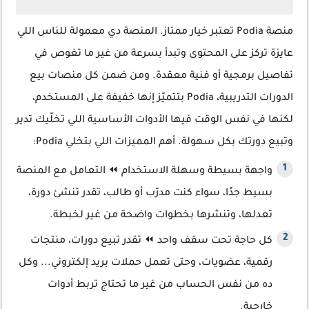
منصة Podia تعتبر خيار ممتاز. المنصة دي معمولة للناس اللي
عايزة تركز على المحتوى وتبدأ بسرعة من غير ما تغوص في
تفاصيل برمجية أو فنية معقدة. ومن ضمن كل منصات بيع
الدورات التدريبية، Podia بتتميّز إنها خفيفة على المستخدم،
لكنها في نفس الوقت فيها الأدوات الأساسية اللي تخلّيك تدير
وتبيع دورتك بكل سهولة. أهم المميزات اللي بتخلي Podia:
واجهة بسيطة وسهلة الاستخدام ⏪ التعامل مع المنصة
بسيط جدًا، سواء كنت مدرّب أو طالب، تقدر تنشئ دورة،
تعدلها، وتنشرها بخطوات واضحة من غير لخبطة.
كل حاجة تحت سقف واحد ⏪ تقدر تبيع دورات، منتجات
رقمية، عضويات، وحتى تعمل حملات بريد إلكتروني... وكل
ده من نفس الحساب من غير ما تحتاج تربط أدوات
خارجية.