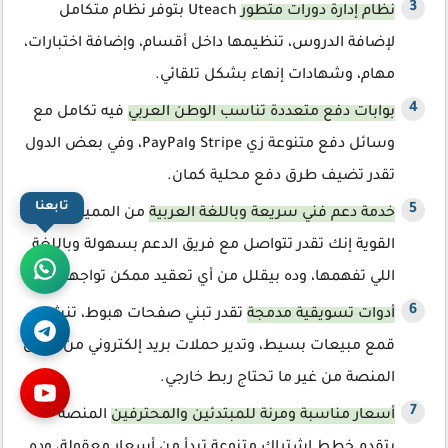
نظام إدارة دورات متطور
Uteach بتوفر نظام متكامل
لإضافة الدروس، تنظيمها داخل أقسام، وإضافة اختبارات،
مهام، وشهادات إنهاء بشكل تلقائي.
بوابات دفع متعددة تناسب الوطن العربي
فيه تكامل مع
وسائل دفع متنوعة زي Stripe وPayPal، وفي بعض الدول
تقدر تضيف طرق دفع محلية كمان.
تابعنا
خدمة دعم فني سريعة وباللغة العربية
من المميزات
القوية إنك تقدر تتواصل مع فريق الدعم بسهولة وباللغة
اللي تفهمها، وده بيقلل من أي تعقيد ممكن تواجهه.
أدوات تسويقية مدمجة
تقدر تبني صفحات هبوط، تنشئ
قمع مبيعات بسيط، وتدير حملات بريد إلكتروني من نفس
المنصة من غير ما تحتاج ربط خارجي.
أسعار مناسبة ومرنة للمبتدئين والمحترفين
المنصة