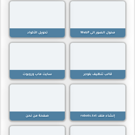
محول الصور الى WebP
تحويل الأكواد
قالب تنظيف بلوجر
سايت ماب وروبوت
إنشاء ملف robots.txt
صفحة من نحن