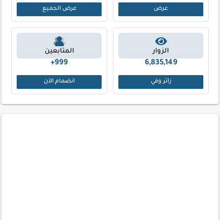
عرض
عرض الجميع
الزوار
المتابعين
999+
6,835,149
زائر وفي
انضمام الآن