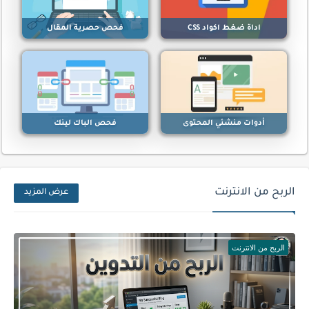
اداة ضغط اكواد CSS
فحص حصرية المقال
أدوات منشئي المحتوى
فحص الباك لينك
الربح من الانترنت
عرض المزيد
الربح من الانترنت