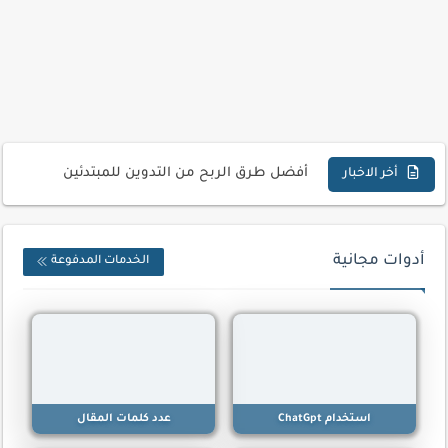
تحميل تطبيق دمج الصور | Velura Studio
كذا | أفضل سعر كاش في مصر | كيف تستفيد...
أفضل طرق الربح من التدوين للمبتدئين
كيف تحسن تجربة المستخدم في موقعك الإلكتروني
أخر الاخبار
كيفية إنشاء موقع لعرض أعمالك الاحترافية
أسرار اختيار لوحة مفاتيح تناسب عملك اليومي
أدوات مجانية
الخدمات المدفوعة
أحدث تقنيات الحماية من هجمات السايبر
أدوات مجانية للبحث عن الكلمات المفتاحية 2026
كيف تستفيد من تقنيات التعلم الآلي لتحليل بيانات الزوار
كيف تضيف شريط تقدم المقال لموقعك لتحسين تجربة القراءة
استخدام ChatGpt
عدد كلمات المقال