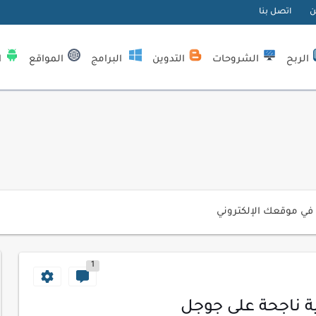
ن
اتصل بنا
الربح
الشروحات
التدوين
البرامج
المواقع
ا
| كيف تستفيد...
لمبتدئين
ي موقعك الإلكتروني
ك الاحترافية
1
اسب عملك اليومي
ات السايبر
ية ناجحة على جوجل