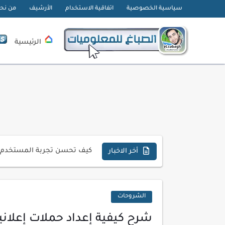
سياسية الخصوصية
اتفاقية الاستخدام
الأرشيف
من نح
الرئيسية
تحميل تطبيق دمج الصور | Velura Studio
كذا | أفضل سعر كاش في مصر 
أفضل طرق الربح من التدوين ل
كيف تحسن تجربة المستخدم ف
أخر الاخبار
كيفية إنشاء موقع لعرض أعمال
أسرار اختيار لوحة مفاتيح تن
الشروحات
أحدث تقنيات الحماية من هجم
شرح كيفية إعداد حملات إعلان