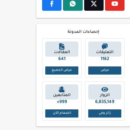
إحصاءات المدونة
التعليقات
المقالات
719
1259
عرض
عرض الجميع
الزوار
المتابعين
999+
6,835,149
زائر وفي
انضمام الآن