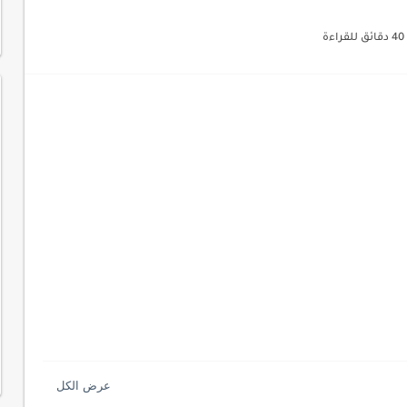
لمفتاحية 2026
40 دقائق للقراءة
لآلي لتحليل بيانات الزوار
 لموقعك لتحسين تجربة القراءة