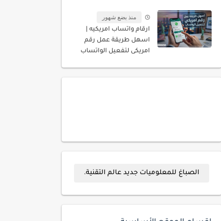
المسجله باسمك
منذ بضع شهور
ارقام واتساب امريكيه |
اسهل طريقة عمل رقم
امريكى لتفعيل الواتساب
الصباغ للمعلوميات جديد عالم التقنية.