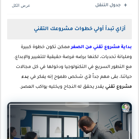
جدول التنقل
أزاي تبدأ أولي خطوات مشروعك التقني
بداية مشروع تقني من الصفر
ممكن تكون خطوة كبيرة
ومليانة تحديات، لكنها برضه فرصة حقيقية للتغيير والإبداع.
مع التطور السريع في التكنولوجيا ودخولها في كل مجالات
حياتنا، بقى مهم جداً لأي شخص طموح إنه يفكر في
بدء
مشروع تقني
يقدر يحقق له النجاح ويخليه يواكب العصر.