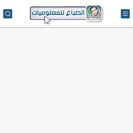
تحميل تطبيق دمج الصور | Velura Studio
كذا | أفضل سعر كاش في مصر | كيف تستفيد...
أفضل طرق الربح من التدوين للمبتدئين