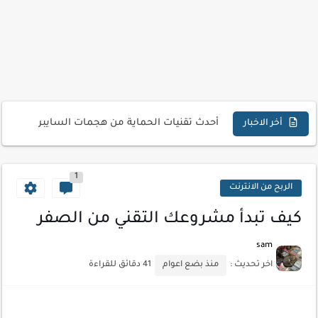
كيف تحسن تجربة المستخدم في موقعك الإلكتروني
كيفية إنشاء موقع لعرض أعمالك الاحترافية
أسرار اختيار لوحة مفاتيح تناسب عملك اليومي
أحدث تقنيات الحماية من هجمات السايبر
أخر الاخبار
أدوات مجانية للبحث عن الكلمات المفتاحية 2026
كيف تستفيد من تقنيات التعلم الآلي لتحليل بيانات الزوار
1
كيف تضيف شريط تقدم المقال لموقعك لتحسين تجربة القراءة
الربح من الانترنت
كيف تبدأ مشروعك التقني من الصفر
sam
اخر تحديث :
منذ بضع اعوام
41 دقائق للقراءة