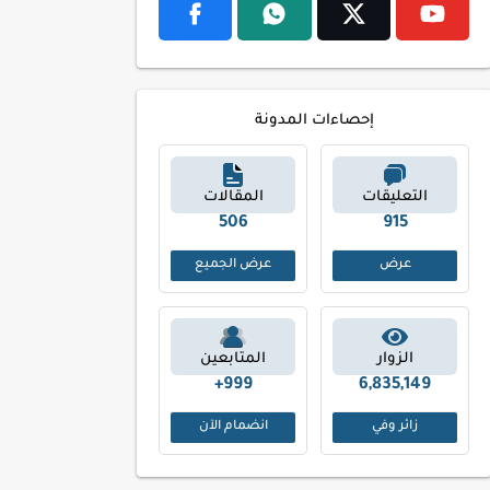
إحصاءات المدونة
التعليقات
المقالات
591
1052
عرض
عرض الجميع
الزوار
المتابعين
999+
6,835,149
زائر وفي
انضمام الآن