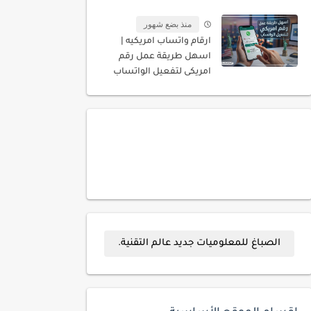
المسجله باسمك
منذ بضع شهور
ارقام واتساب امريكيه |
اسهل طريقة عمل رقم
امريكى لتفعيل الواتساب
الصباغ للمعلوميات جديد عالم التقنية.