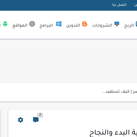
ن
اتصل بنا
الربح
الشروحات
التدوين
البرامج
المواقع
ا
| كيف تستفيد...
لمبتدئين
ي موقعك الإلكتروني
2
ك الاحترافية
اسب عملك اليومي
ة البدء والنجاح