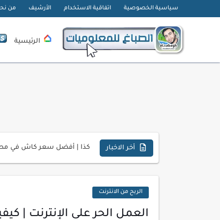
سياسية الخصوصية
اتفاقية الاستخدام
الأرشيف
من نح
الرئيسية
تحميل تطبيق دمج الصور | Velura Studio
كذا | أفضل سعر كاش في مصر 
أفضل طرق الربح من التدوين ل
أخر الاخبار
كيف تحسن تجربة المستخدم ف
كيفية إنشاء موقع لعرض أعمال
الربح من الانترنت
أسرار اختيار لوحة مفاتيح تن
العمل الحر على الإنترنت | كيفي