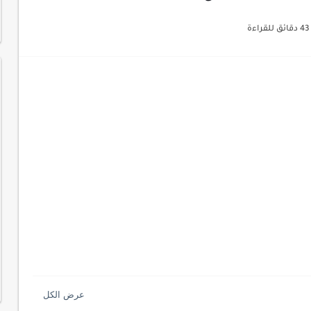
ات السايبر
43 دقائق للقراءة
لمفتاحية 2026
لآلي لتحليل بيانات الزوار
 لموقعك لتحسين تجربة القراءة