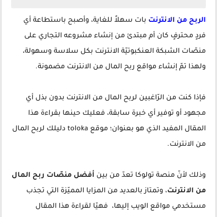
الربح من الانترنت
بات سهلاً للغاية، وأصبح باستطاعة أي
فردٍ محترفٍ كان أم مبتدئ من إنشاء مشروعه التجاري على
منصّات الشبكة العنكبوتيّة الانترنت بكل سلاسة وسهولة،
ولهذا تمّ إنشاء مواقع ربح المال من الانترنت مضمونة.
فإذا كنت من الرّاغبين لربح المال من الانترنت بدون بذل أي
مجهود أو توفير أي خبرة سابقة، فعليك حينها بقراءة هذا
المقال المفيد الذي هو بعنوان؛ موقع toloka دليلك لربح المال
من الانترنت.
وذلك لأنّ منصة تولوكا تعدّ من بين
أفضل منصّات ربح المال
من الانترنت
، وتمتاز بالعديد من المزايا المميّزة التي تجذب
مستخدمي مواقع الويب إليها، فهيّا لقراءة هذا المقال