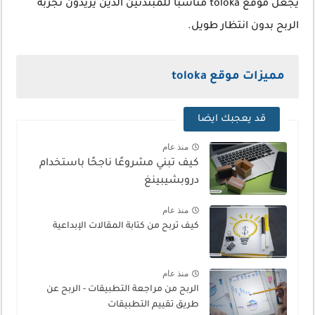
يجعل موقع toloka مناسبا للمبتدئين الذين يريدون تجربة
الربح بدون انتظار طويل.
مميزات موقع toloka
قد يعجبك ايضا
منذ عام
كيف تبني مشروعًا ناجحًا باستخدام
دروبشيبينغ
منذ عام
كيف تربح من كتابة المقالات الإبداعية
منذ عام
الربح من مراجعة التطبيقات - الربح عن
طريق تقييم التطبيقات