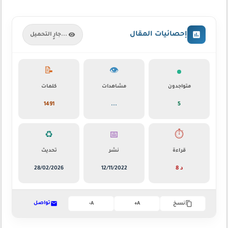
إحصائيات المقال
جارٍ التحميل...
📝
👁️
متواجدون
مشاهدات
كلمات
1491
...
4
♻️
📅
⏱️
قراءة
نشر
تحديث
8 د
12/11/2022
28/02/2026
تواصل
نسخ
A+
A-