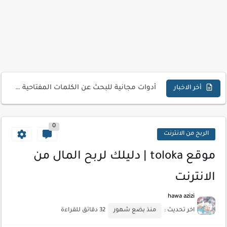
كيفية إنشاء موقع لعرض أعمالك الاحترافية
أسرار اختيار لوحة مفاتيح تناسب عملك اليومي
أحدث تقنيات الحماية من هجمات السايبر
أدوات مجانية للبحث عن الكلمات المفتاحية 2026
كيف تستفيد من تقنيات التعلم الآلي لتحليل بيانات الزوار
أخر الاخبار
كيف تضيف شريط تقدم المقال لموقعك لتحسين تجربة القراءة
0
الربح من الانترنت
موقع toloka | دليلك لربح المال من
الانترنت
hawa azizi
اخر تحديث :
منذ بضع شهور
32 دقائق للقراءة