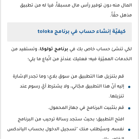
المال منه دون توفير رأس مال مسبقاً، فيا له من تطبيق
مذهل حقّاً.
كيفيّة إنشاء حساب في برنامج toloka
لكي تنشئ حساب خاص بك في
برنامج تولوكا
، وتستفيد من
الخدمات المميّزة فيه؛ فعليك عندئذٍ من اتّباع ما يلي؛
قم بتنزيل هذا التطبيق من سوق بلاي؛ وما تجدر الإشارة
إليه أنّ هذا التطبيق مجّاني، ولا يشترط أيّ رسوم عند
تنزيلها.
قم بتثبيت البرنامج في جهاز المحمول.
افتح التطبيق؛ بحيث ستجد رسالة ترحيب من البرنامج
نفسه، وسيُطلب منك "تسجيل الدخول بحساب الياندكس