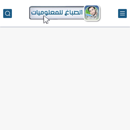
تحميل تطبيق دمج الصور | Velura Studio
كذا | أفضل سعر كاش في مصر | كيف تستفيد...
أفضل طرق الربح من التدوين للمبتدئين
كيف تحسن تجربة المستخدم في موقعك الإلكتروني