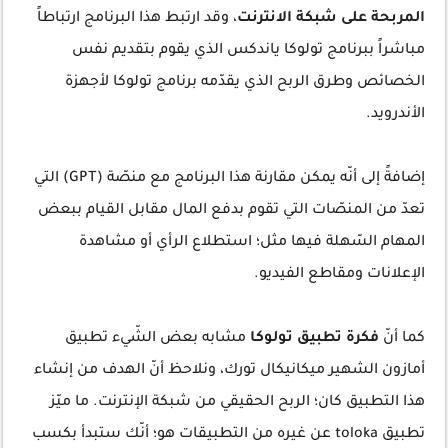
المربحة على شبكة الانترنت
، وقد ارتبط هذا البرنامج ارتباطاً
مباشراً ببرنامج تولوكا ياندكس الذي يقوم بتقديم نفس
الخصائص وطرق الربح الذي يقدّمه برنامج تولوكا لأجهزة
الأندرويد.
إضافةً إلى أنّه يمكن مقارنة هذا البرنامج مع منصّة (GPT) التي
تعدّ من المنصّات التي تقوم بدفع المال مقابل القيام ببعض
المهام السّهلة فيها مثل؛ استطلاع الرأي أو مشاهدة
الإعلانات ومقاطع الفيديو.
كما أنّ
فكرة تطبيق تولوكا
مشابه بعض الشّيء تطبيق
أمازون الشهير ميكانيكال تورك، ونلاحظ أنّ الهدف من إنشاء
هذا التطبيق كان؛ الربح الحقيقي من شبكة الإنترنت. ما ميّز
تطبيق toloka عن غيره من التطبيقات هو؛ أنّك ستبدأ بكسب