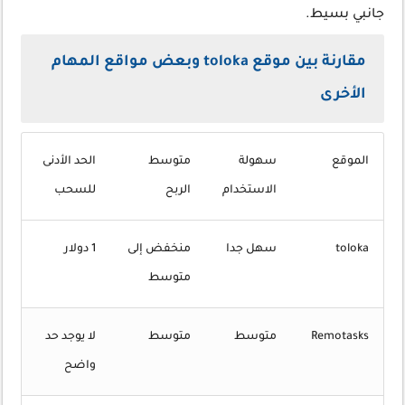
جانبي بسيط.
مقارنة بين موقع toloka وبعض مواقع المهام
الأخرى
الموقع
سهولة
متوسط
الحد الأدنى
الاستخدام
الربح
للسحب
toloka
سهل جدا
منخفض إلى
1 دولار
متوسط
Remotasks
متوسط
متوسط
لا يوجد حد
واضح