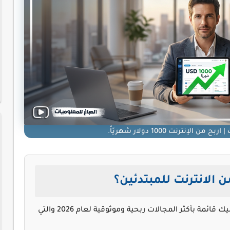
 الإنترنت 1000 دولار شهريّاً.
الانترنت للمبتدئين؟
إذا كنت تبحث عن إجابة سريعة للبدء فوراً. إليك قائمة بأكثر المجالات ربحية وموثوقية لعام 2026 والتي