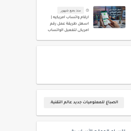
المسجله باسمك
منذ بضع شهور
ارقام واتساب امريكيه |
اسهل طريقة عمل رقم
امريكى لتفعيل الواتساب
الصباغ للمعلوميات جديد عالم التقنية.