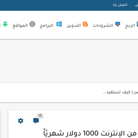
ن
اتصل بنا
الربح
الشروحات
التدوين
البرامج
المواقع
ا
| كيف تستفيد...
لمبتدئين
ي موقعك الإلكتروني
0
ك الاحترافية
اسب عملك اليومي
1000 دولار شهريّاً