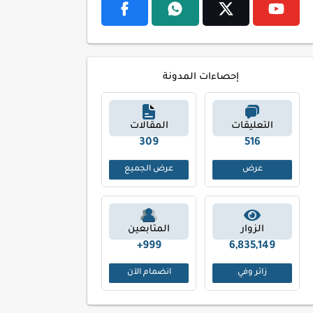
إحصاءات المدونة
التعليقات
المقالات
400
673
عرض
عرض الجميع
الزوار
المتابعين
999+
6,835,149
زائر وفي
انضمام الآن