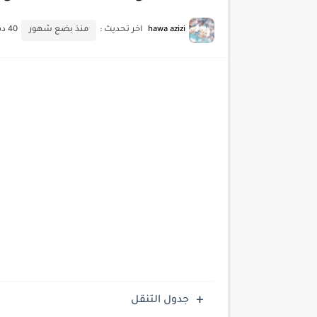
أحدث تقنيات الحماية من هجم
hawa azizi
اخر تحديث :
منذ بضع شهور
40 دقائق للقراءة
أدوات مجانية للبحث عن الكلمات ا
كيف تستفيد من تقنيات التعلم ا
كيف تضيف شريط تقدم المقال
جدول التنقل