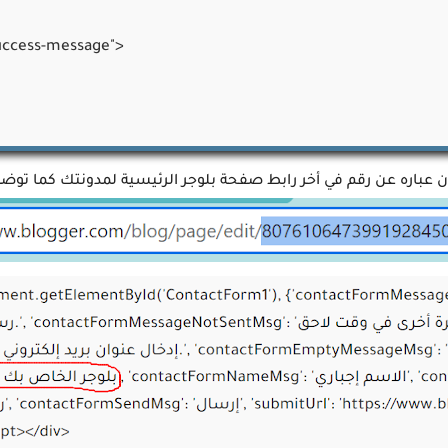
ccess-message">

{background:#ececec;padding:10px;box-shadow:0 0 0 1px #d9d
l,#ContactForm1_contact-form-email-message{margin:5px aut
th:100%;border-radius:10px;padding:8px 15px;margin-bottom:10px
t{border:1px solid #e3e3e3;font:unset;text-shadow:1px 1px 5p
lor:#06de15;border-radius:5px;color:#fff;font-family:'bein',Rob
orm1_contact-form-name:focus,#ContactForm1_contact-form-e
border-color:rgba(81,203,238,1);box-shadow:0 0 5px rgba(81,2
t-weight:700}</style>

atic/v1/widgets/2227587253-widgets.js" type="text/javascript