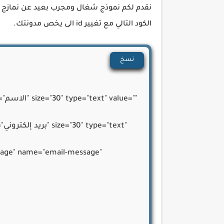
كيف تضيف شريط تقدم المقال
الكود التالي مع تغيير id الى يخص مدونتك.
نسخ
<r
<r
sage" name="email-message" 