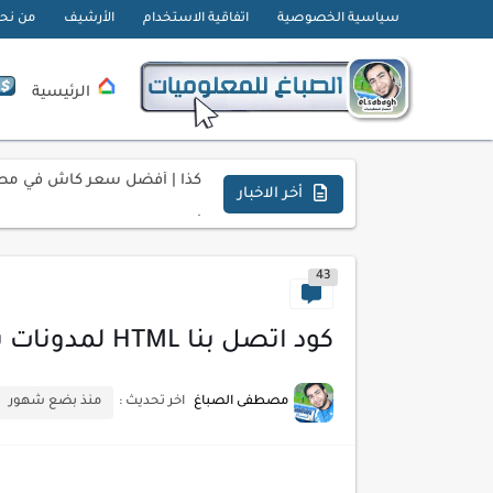
سياسية الخصوصية
اتفاقية الاستخدام
الأرشيف
من نح
الرئيسية
تحميل تطبيق دمج الصور | Velura Studio
كذا | أفضل سعر كاش في مصر 
أفضل طرق الربح من التدوين ل
أخر الاخبار
كيف تحسن تجربة المستخدم ف
43
كيفية إنشاء موقع لعرض أعمال
أسرار اختيار لوحة مفاتيح تن
كود اتصل بنا HTML لمدونات بلوجر جاهز
أحدث تقنيات الحماية من هجم
مصطفى الصباغ
اخر تحديث :
منذ بضع شهور
أدوات مجانية للبحث عن الكلمات ا
كيف تستفيد من تقنيات التعلم ا