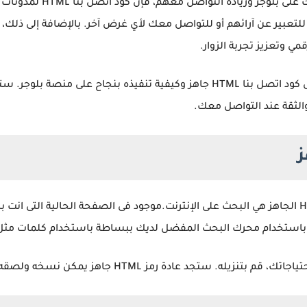
إذا كنت ترغب في تعزيز تفاعل
للتعبير عن آرائهم أو للتواصل معك لأي غرض آخر. بالإضافة إلى ذلك، 
مي وتعزيز تجربة الزوار.
سنستعرض في هذا المقال كيفية الحصول على كود اتصل بنا HTML جاهز وكيفية تنفي
الثقة عند التواصل معك.
ز
الخطوة الأولى للحصول على كود اتصل بنا HTML الجاهز هي البحث على الإنترنت.موجود فى الصفحة ال
م محرك البحث المفضل لديك ببساطة باستخدام كلمات مثل "كود اتصل بنا HTML لمد
ستجد عادة رمز HTML جاهز يمكن نسخه ولصقه في مدونتك.