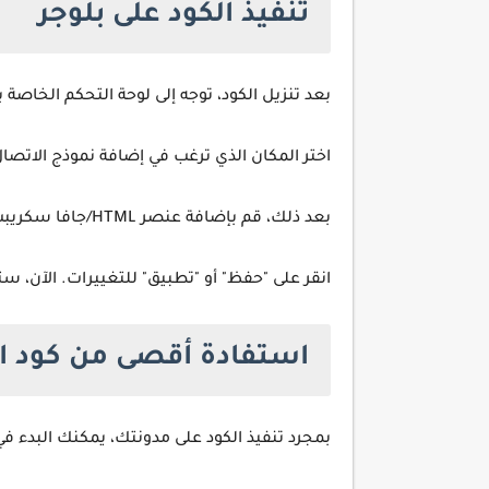
تنفيذ الكود على بلوجر
بعد تنزيل الكود، توجه إلى لوحة التحكم الخاصة
اختر المكان الذي ترغب في إضافة نموذج الاتص
بعد ذلك، قم بإضافة عنصر HTML/جافا سكريبت. ستظهر نافذة تطلب منك لصق الرمز الذي قمت بتنزيله.
انقر على "حفظ" أو "تطبيق" للتغييرات. الآن، ستظهر نموذج 
استفادة أقصى من كود ا
بمجرد تنفيذ الكود على مدونتك، يمكنك البدء 