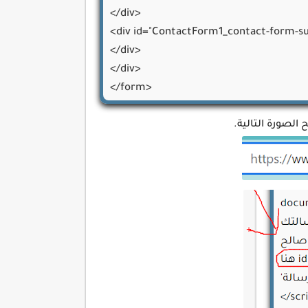
</div>

<div id="ContactForm1_contact-form-su
</div>

</div>

</form>

</div>

<style type="text/css">#contact-form
name,#ContactForm1_contact-form-emai
#e3e3e3;transition:all .5s ease-out;wid
serif}#ContactForm1_contact-form-submi
size:14px;padding:5px 15px;background-co
spacing:1px;cursor:pointer}#ContactF
form-email-message:focus{outline:none;
message-with-border{color:#b90000;fon
<script src="https://www.blogger.com/st
<script type="text/javascript">
