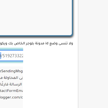
ولا تنسى وضع id مدونة بلوجر الخاص بك ويكون عباره عن رقم في أخر رابط صفحة بلوجر الرئيسية لمدونتك كما توضح الصورة التالية.
ce1}#ContactForm1_contact-form-
o;border:1px solid 
;font-family:'bein',Roboto,sans-
x #111;font-weight:700;font-
oto,sans-serif;letter-
mail:focus,#ContactForm1_contact-
03,238,0.7)}.contact-form-error-
"></script>
