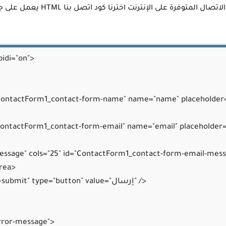
 لموقعك لتحسين تجربة القراءة
نقدم لكم نموذج شغال ومجرب بعيد ع
bidi="on">

s="contact-form-name" id="ContactForm1_contact-form-name" name="name" placeholde
"contact-form-email" id="ContactForm1_contact-form-email" name="email" placeholde
essage" cols="25" id="ContactForm1_contact-form-email-mes
<orm-submit" type="button" value

ror-message">
