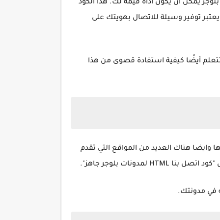
 الزوار على مدونتك على بلوجر وزيادة التواصل معهم، فإن كود اتصل بنا HTML لمدونات بلوجر يمكن أن يكون أداة قيمة لك. هذا الكود
يعتبر توفير وسيلة للاتصال بهويتك على
ذه بنجاح على منصة بلوجر. ستتعلم أيضًا كيفية استفادة قصوى من هذا
حالية التى انت بها وايضا هناك العديد من المواقع التي تقدم
ونات بلوجر جاهز".