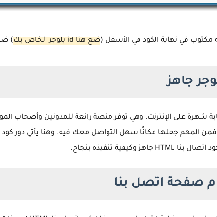
ctFormView', new _WidgetInfo('ContactForm1', 'contact-sec', 
cument.getElementById('ContactForm1'), {'contactFormMessageSendingMsg
ضع هنا id بلوجر الخاص بك
) ضع
وجر جاهز
ابة شهرة على الإنترنت، وهي توفر منصة رائعة للمدونين وأصحاب الم
يفية تنفيذه بنجاح.
م صفحة اتصل بنا