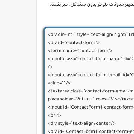
ن نمازج الاتصال المتوفرة على الإنترنت اخترنا كود اتصل بنا HTML يعمل على جميع مدونات بلوجر بدون مشاكل. قم بنسخ
<div dir="rtl" style="text-align: right;" tr
<div id="contact-form">

<form name="contact-form">

input clas="الاسم" size="30" type="text" value="" 
/>

input class=="بريد إلكتروني" size="30" type="text" 
value="" />

<textarea class="contact-form-email-m
placeholder="الرسالة" rows="5"></textarea>

input id="ContactForm1_contact-f="إرسال" />
<br />

<div style="text-align: center;">

<div id="ContactForm1_contact-form-er