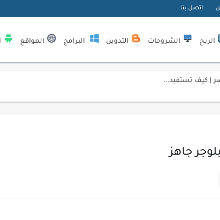
ن
اتصل بنا
الربح
الشروحات
التدوين
البرامج
المواقع
ا
| كيف تستفيد...
لمبتدئين
ي موقعك الإلكتروني
ك الاحترافية
اسب عملك اليومي
ات السايبر
لمفتاحية 2026
لآلي لتحليل بيانات الزوار