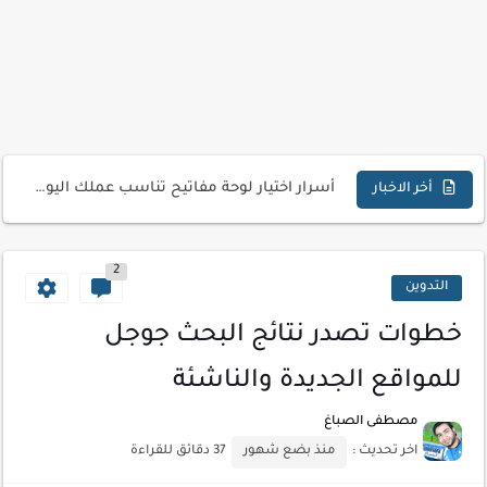
أفضل طرق الربح من التدوين للمبتدئين
كيف تحسن تجربة المستخدم في موقعك الإلكتروني
كيفية إنشاء موقع لعرض أعمالك الاحترافية
أسرار اختيار لوحة مفاتيح تناسب عملك اليومي
أحدث تقنيات الحماية من هجمات السايبر
أخر الاخبار
أدوات مجانية للبحث عن الكلمات المفتاحية 2026
2
كيف تستفيد من تقنيات التعلم الآلي لتحليل بيانات الزوار
التدوين
كيف تضيف شريط تقدم المقال لموقعك لتحسين تجربة القراءة
خطوات تصدر نتائج البحث جوجل
للمواقع الجديدة والناشئة
مصطفى الصباغ
اخر تحديث :
منذ بضع شهور
37 دقائق للقراءة