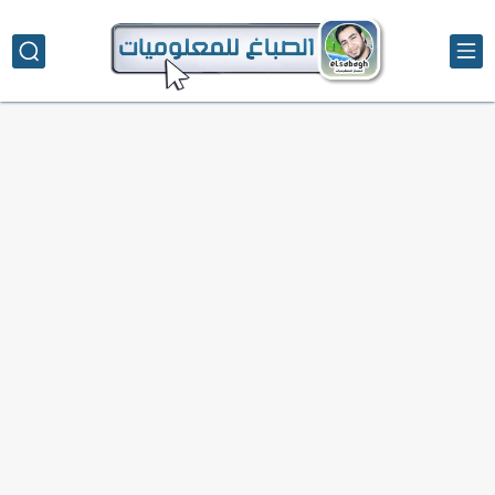
تحميل تطبيق دمج الصور | Velura Studio
كذا | أفضل سعر كاش في مصر | كيف تستفيد...