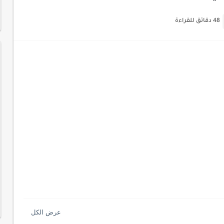
ات السايبر
48 دقائق للقراءة
لمفتاحية 2026
لآلي لتحليل بيانات الزوار
 لموقعك لتحسين تجربة القراءة