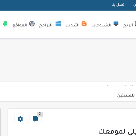
ن
اتصل بنا
الربح
الشروحات
التدوين
البرامج
المواقع
ا
| كيف تستفيد...
لمبتدئين
ي موقعك الإلكتروني
2
ك الاحترافية
اسب عملك اليومي
لي لموقعك