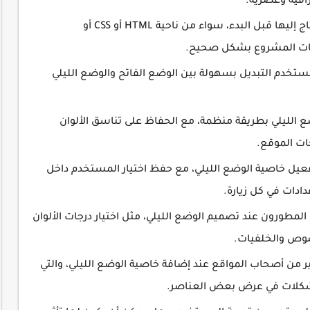
رافية وعصرية.
التعرف على المتطلبات الأساسية التي تحتاج إليها قبل البدء، سواء من ناحية HTML أو CSS أو
ستخدم التبديل بسهولة بين الوضع الفاتح والوضع الليلي
أكواد CSS الخاصة بالوضع الليلي بطريقة منظمة، مع الحفاظ على تناسق الألوان
ت الموقع.
ف على كيفية استخدام JavaScript لتفعيل خاصية الوضع الليلي، مع حفظ اختيار المستخدم داخل
ادات في كل زيارة.
مطورون عند تصميم الوضع الليلي، مثل اختيار درجات الألوان
نصوص والخلفيات.
ير من أصحاب المواقع عند إضافة خاصية الوضع الليلي، والتي
مشكلات في عرض بعض العناصر.