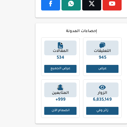
إحصاءات المدونة
التعليقات
المقالات
605
1039
عرض
عرض الجميع
الزوار
المتابعين
999+
6,835,149
زائر وفي
انضمام الآن