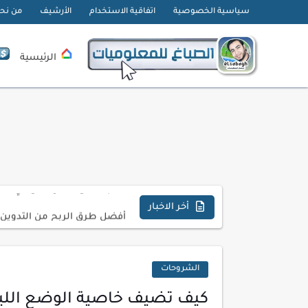
سياسية الخصوصية
اتفاقية الاستخدام
الأرشيف
من نح
الرئيسية
تحميل تطبيق دمج الصور | Velura Studio
كذا | أفضل سعر كاش في مصر 
أفضل طرق الربح من التدوين ل
أخر الاخبار
كيف تحسن تجربة المستخدم ف
كيفية إنشاء موقع لعرض أعمال
الشروحات
أسرار اختيار لوحة مفاتيح تن
كيف تضيف خاصية الوضع اللي