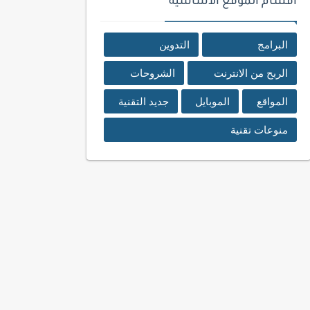
اقسام الموقع الأساسية
البرامج
التدوين
الربح من الانترنت
الشروحات
المواقع
الموبايل
جديد التقنية
منوعات تقنية