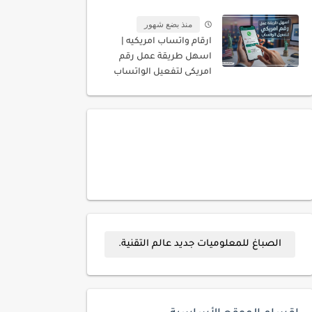
المسجله باسمك
منذ بضع شهور
ارقام واتساب امريكيه |
اسهل طريقة عمل رقم
امريكى لتفعيل الواتساب
الصباغ للمعلوميات جديد عالم التقنية.