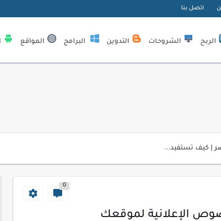
ن
اتصل بنا
الربح
الشروحات
التدوين
البرامج
المواقع
ا
| كيف تستفيد...
لمبتدئين
0
ي موقعك الإلكتروني
ك الاحترافية
وص الإعلانية لموقعك