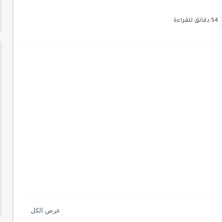
اسب عملك اليومي
54 دقائق للقراءة
ات السايبر
لمفتاحية 2026
لآلي لتحليل بيانات الزوار
 لموقعك لتحسين تجربة القراءة