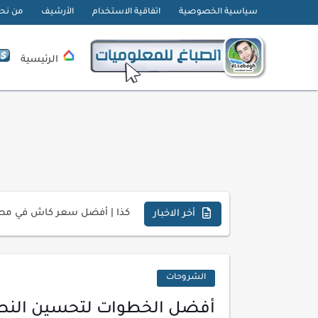
سياسية الخصوصية
اتفاقية الاستخدام
الأرشيف
من نح
الرئيسية
تحميل تطبيق دمج الصور | Velura Studio
كذا | أفضل سعر كاش في مصر 
أخر الاخبار
أفضل طرق الربح من التدوين ل
كيف تحسن تجربة المستخدم ف
الشروحات
كيفية إنشاء موقع لعرض أعمال
أفضل الخطوات لتحسين النص