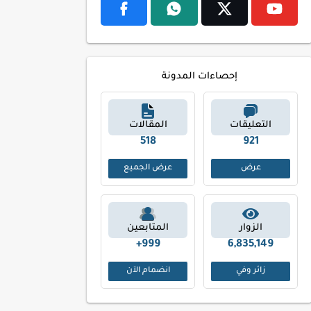
إحصاءات المدونة
التعليقات
المقالات
603
1048
عرض
عرض الجميع
الزوار
المتابعين
999+
6,835,149
زائر وفي
انضمام الآن