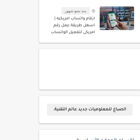
المسجله باسمك
منذ بضع شهور
ارقام واتساب امريكيه |
اسهل طريقة عمل رقم
امريكى لتفعيل الواتساب
الصباغ للمعلوميات جديد عالم التقنية.