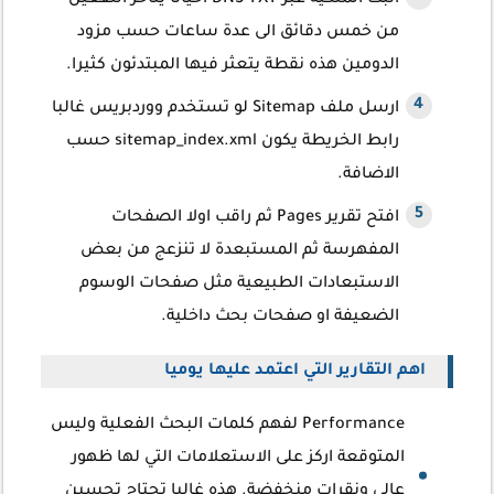
اثبت الملكية عبر DNS TXT احيانا يتاخر التفعيل
من خمس دقائق الى عدة ساعات حسب مزود
الدومين هذه نقطة يتعثر فيها المبتدئون كثيرا.
ارسل ملف Sitemap لو تستخدم ووردبريس غالبا
رابط الخريطة يكون sitemap_index.xml حسب
الاضافة.
افتح تقرير Pages ثم راقب اولا الصفحات
المفهرسة ثم المستبعدة لا تنزعج من بعض
الاستبعادات الطبيعية مثل صفحات الوسوم
الضعيفة او صفحات بحث داخلية.
اهم التقارير التي اعتمد عليها يوميا
Performance لفهم كلمات البحث الفعلية وليس
المتوقعة اركز على الاستعلامات التي لها ظهور
عالي ونقرات منخفضة. هذه غالبا تحتاج تحسين