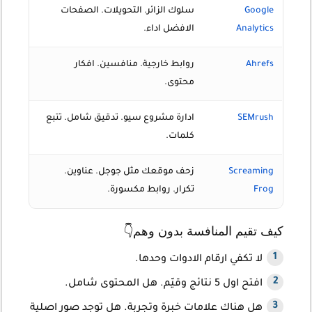
Google
سلوك الزائر. التحويلات. الصفحات
متوسط
Analytics
الافضل اداء.
Ahrefs
روابط خارجية. منافسين. افكار
متوسط
محتوى.
SEMrush
ادارة مشروع سيو. تدقيق شامل. تتبع
متوسط
كلمات.
Screaming
زحف موقعك مثل جوجل. عناوين.
للمتقدم
Frog
تكرار. روابط مكسورة.
كيف تقيم المنافسة بدون وهم👇
لا تكفي ارقام الادوات وحدها.
افتح اول 5 نتائج وقيّم. هل المحتوى شامل.
هل هناك علامات خبرة وتجربة. هل توجد صور اصلية