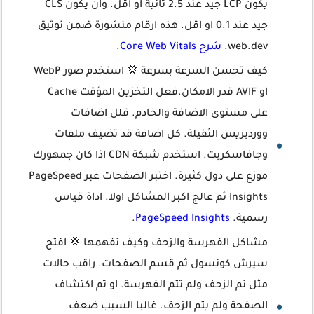
يكون LCP جيد عند 2.5 ثانية او اقل. وان يكون CLS
جيد عند 0.1 او اقل. هذه ارقام منشورة ضمن توثيق
web.dev.
شرح Core Web Vitals
.
كيف تحسن السرعة بسرعة 💢 استخدم صور WebP
او AVIF قدر الامكان.فعل التخزين المؤقت Cache
على مستوى الاضافة والخادم. قلل اضافات
ووردبريس الثقيلة. كل اضافة قد تضيف ملفات
وجافاسكربت. استخدم شبكة CDN اذا كان جمهورك
موزع على دول كثيرة. اختبر الصفحات عبر PageSpeed
Insights ثم عالج اكبر المشاكل اولا. اداة قياس
رسمية.
PageSpeed Insights
.
مشاكل الفهرسة والزحف وكيف تفهمها 💢 افتح
سيرش كونسول ثم قسم الصفحات. راقب حالات
مثل تم الزحف ولم تتم الفهرسة. او تم اكتشاف
الصفحة ولم يتم الزحف. غالبا السبب ضعف