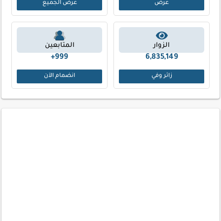
عرض
عرض الجميع
الزوار
المتابعين
999+
6,835,149
زائر وفي
انضمام الآن