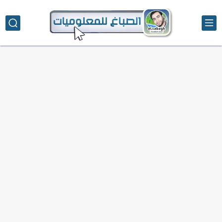
تحميل تطبيق دمج الصور | Velura Studio
كذا | أفضل سعر كاش في مصر | كيف تستفيد...
أفضل طرق الربح من التدوين للمبتدئين
كيف تحسن تجربة المستخدم في موقعك الإلكتروني