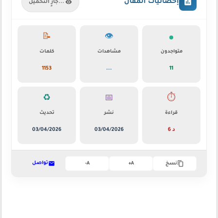
إحصائيات المقال
جارٍ التحميل...
📝
👁️
متواجدون
مشاهدات
كلمات
1153
...
11
♻️
📅
⏱️
قراءة
نشر
تحديث
6 د
03/04/2026
03/04/2026
تواصل
نسخ
A+
A-