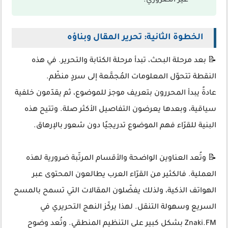
غير الضروري.
الخطوة الثانية: تحرير المقال وبناؤه
📝 بعد مرحلة البحث، تبدأ مرحلة الكتابة والتحرير. في هذه
النقطة تتحوّل المعلومات المُجمَّعة إلى سردٍ منظّم.
عادةً يبدأ المحررون بتعريف موجز للموضوع، ثم يقدّمون خلفية
سياقية، وبعدها يعرضون التفاصيل الأكثر صلة. وتتيح هذه
البنية للقرّاء فهم الموضوع تدريجيًا دون شعور بالإرهاق.
📝 وتُعد العناوين الواضحة والأقسام المرتّبة ضرورية لهذه
العملية. فالكثير من القرّاء العرب يطالعون المحتوى عبر
الهواتف الذكية، ولذلك يفضّلون المقالات التي تسمح بالمسح
السريع وسهولة التنقل. لهذا يركّز النهج التحريري في
Znaki.FM بشكل كبير على التنظيم المنطقي. وتُعد وضوح