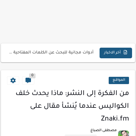
كيفية إنشاء موقع لعرض أعمالك الاحترافية
أسرار اختيار لوحة مفاتيح تناسب عملك اليومي
أحدث تقنيات الحماية من هجمات السايبر
أدوات مجانية للبحث عن الكلمات المفتاحية 2026
كيف تستفيد من تقنيات التعلم الآلي لتحليل بيانات الزوار
أخر الاخبار
كيف تضيف شريط تقدم المقال لموقعك لتحسين تجربة القراءة
0
المواقع
من الفكرة إلى النشر: ماذا يحدث خلف
الكواليس عندما يُنشأ مقال على
Znaki.fm
مصطفى الصباغ