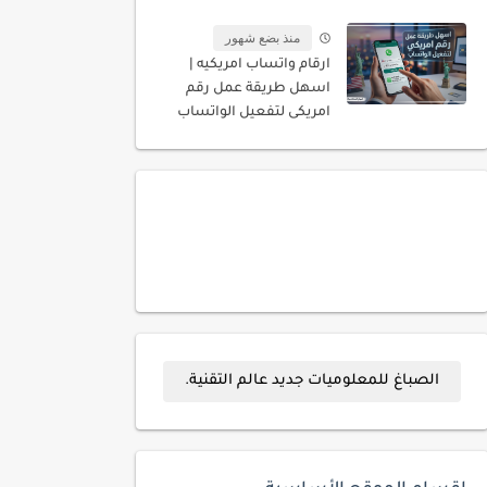
المسجله باسمك
منذ بضع شهور
ارقام واتساب امريكيه |
اسهل طريقة عمل رقم
امريكى لتفعيل الواتساب
الصباغ للمعلوميات جديد عالم التقنية.