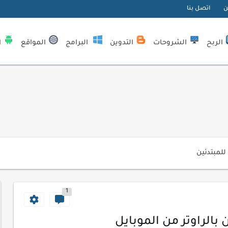
ن
اتصل بنا
الربح
الشروحات
التدوين
البرامج
المواقع
ا
| كيف تستفيد...
لمبتدئين
ي موقعك الإلكتروني
1
ك الاحترافية
اسب عملك اليومي
الراوتر من الموبايل