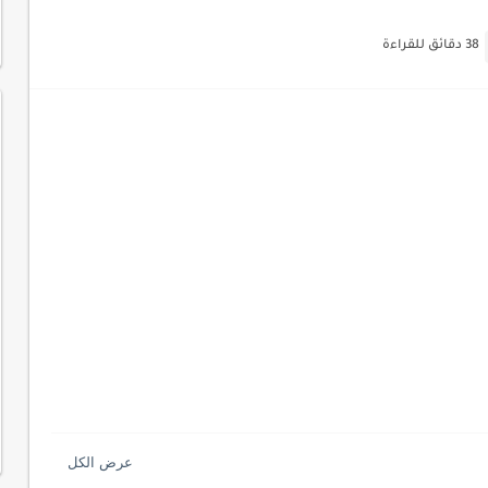
ات السايبر
38 دقائق للقراءة
لمفتاحية 2026
لآلي لتحليل بيانات الزوار
 لموقعك لتحسين تجربة القراءة