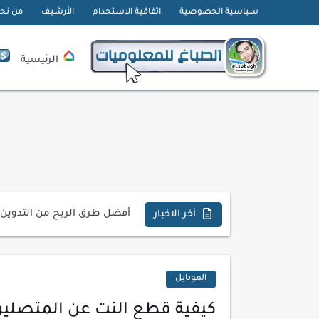
سياسية الخصوصية
اتفاقية الاستخدام
الأرشيف
من نح
الرئيسية
تحميل تطبيق دمج الصور | Velura Studio
كذا | أفضل سعر كاش في مصر 
أفضل طرق الربح من التدوين ل
أخر الاخبار
كيف تحسن تجربة المستخدم ف
كيفية إنشاء موقع لعرض أعمال
الموبايل
أسرار اختيار لوحة مفاتيح تن
كيفية قطع النت عن المتصلين ب