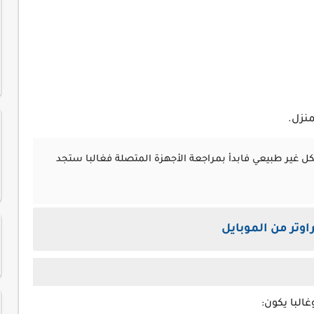
منزل.
 غير طبيعي فابدأ بمراجعة الأجهزة المتصلة فغالبا ستجد
اوتر من الموبايل
البا يكون: