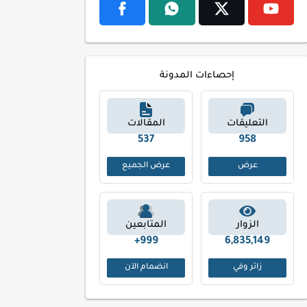
إحصاءات المدونة
التعليقات
المقالات
598
1040
عرض
عرض الجميع
الزوار
المتابعين
999+
6,835,149
زائر وفي
انضمام الآن