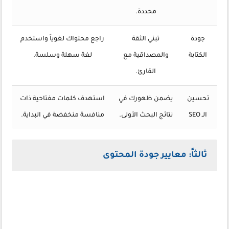
محددة.
جودة
تبني الثقة
راجع محتواك لغوياً واستخدم
الكتابة
والمصداقية مع
لغة سهلة وسلسة.
القارئ.
تحسين
يضمن ظهورك في
استهدف كلمات مفتاحية ذات
الـ SEO
نتائج البحث الأولى.
منافسة منخفضة في البداية.
ثالثاً: معايير جودة المحتوى