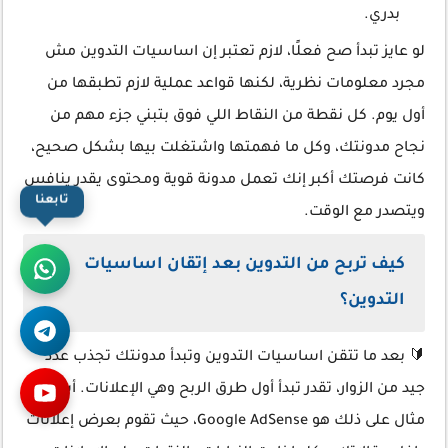
بدري.
لو عايز تبدأ صح فعلًا، لازم تعتبر إن اساسيات التدوين مش
مجرد معلومات نظرية، لكنها قواعد عملية لازم تطبقها من
أول يوم. كل نقطة من النقاط اللي فوق بتبني جزء مهم من
نجاح مدونتك، وكل ما فهمتها واشتغلت بيها بشكل صحيح،
كانت فرصتك أكبر إنك تعمل مدونة قوية ومحتوى يقدر ينافس
تابعنا
ويتصدر مع الوقت.
كيف تربح من التدوين بعد إتقان اساسيات
التدوين؟
🔰 بعد ما تتقن اساسيات التدوين وتبدأ مدونتك تجذب عدد
جيد من الزوار، تقدر تبدأ أول طرق الربح وهي الإعلانات. أشهر
مثال على ذلك هو Google AdSense، حيث تقوم بعرض إعلانات