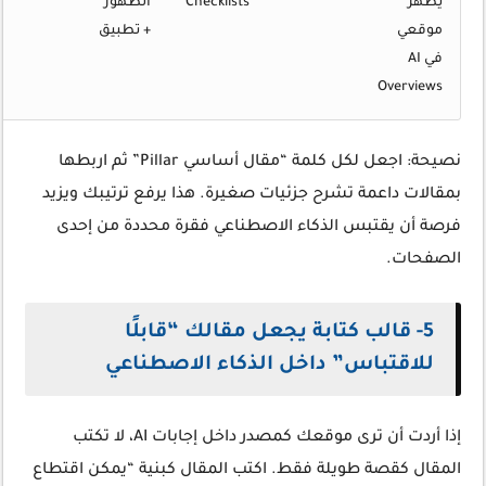
يظهر
Checklists
الظهور
موقعي
+ تطبيق
في AI
Overviews
نصيحة: اجعل لكل كلمة “مقال أساسي Pillar” ثم اربطها
بمقالات داعمة تشرح جزئيات صغيرة. هذا يرفع ترتيبك ويزيد
فرصة أن يقتبس الذكاء الاصطناعي فقرة محددة من إحدى
الصفحات.
5- قالب كتابة يجعل مقالك “قابلًا
للاقتباس” داخل الذكاء الاصطناعي
إذا أردت أن ترى موقعك كمصدر داخل إجابات AI، لا تكتب
المقال كقصة طويلة فقط. اكتب المقال كبنية “يمكن اقتطاع