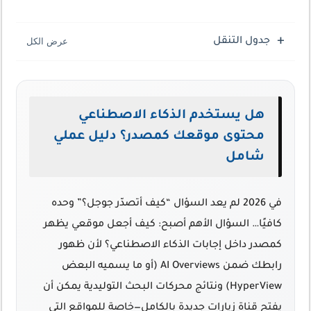
جدول التنقل
هل يستخدم الذكاء الاصطناعي
محتوى موقعك كمصدر؟ دليل عملي
شامل
في 2026 لم يعد السؤال “كيف أتصدّر جوجل؟” وحده
كافيًا… السؤال الأهم أصبح:
كيف أجعل موقعي يظهر
كمصدر داخل إجابات الذكاء الاصطناعي؟
لأن ظهور
رابطك ضمن AI Overviews (أو ما يسميه البعض
HyperView) ونتائج محركات البحث التوليدية يمكن أن
يفتح قناة زيارات جديدة بالكامل—خاصة للمواقع التي