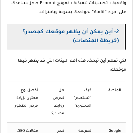
واقعية + تحسينات تنفيذية + نموذج Prompt جاهز يساعدك
على إجراء “Audit” لموقعك بسرعة وباحتراف.
2- أين يمكن أن يظهر موقعك كمصدر؟
(خريطة المنصات)
لكي تفهم أين تبحث، هذه أهم البيئات التي قد يظهر فيها
موقعك:
المنصة
كيف
هل
أفضل نوع
“تستخدم”
تعرض
محتوى لزيادة
المحتوى؟
روابط
فرص الظهور
مصادر؟
Google
فهرسة
نعم
مقالات SEO،