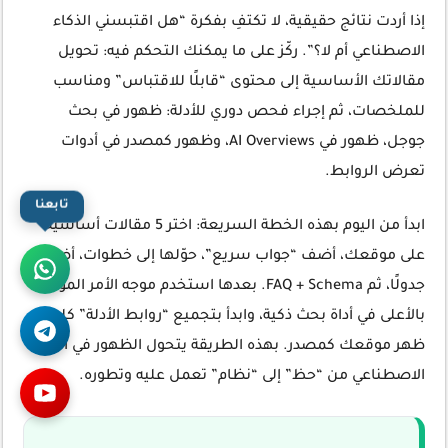
إذا أردت نتائج حقيقية، لا تكتفِ بفكرة “هل اقتبسني الذكاء
الاصطناعي أم لا؟”. ركّز على ما يمكنك التحكم فيه: تحويل
مقالاتك الأساسية إلى محتوى “قابلًا للاقتباس” ومناسب
للملخصات، ثم إجراء فحص دوري للأدلة: ظهور في بحث
جوجل، ظهور في AI Overviews، وظهور كمصدر في أدوات
تعرض الروابط.
تابعنا
ابدأ من اليوم بهذه الخطة السريعة: اختر 5 مقالات أساسية
على موقعك، أضف “جواب سريع”، حوّلها إلى خطوات، أضف
جدولًا، ثم FAQ + Schema. بعدها استخدم موجه الأمر الموجود
بالأعلى في أداة بحث ذكية، وابدأ بتجميع “روابط الأدلة” كلما
ظهر موقعك كمصدر. بهذه الطريقة يتحول الظهور في الذكاء
الاصطناعي من “حظ” إلى “نظام” تعمل عليه وتطوره.