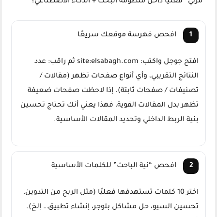
“مرئي” فعليًا داخل منظومة البحث + الذكاء الاصطناعي؟
افحص فهرسة موقعك سريعًا
افتح جوجل واكتب:
site:elsabagh.com
ثم راقب: عدد
النتائج التقريبي، وأي أنواع صفحات تظهر (مقالات /
تصنيفات / صفحات ثابتة). إذا لاحظت صفحات ضعيفة
تظهر بدل المقالات القوية، فهذا يعني أنك تحتاج تحسين
بنية الربط الداخلي وتحديد المقالات الأساسية.
افحص “نية الباحث” للكلمات الأساسية
اختر 10 كلمات تستهدفها فعليًا (مثل الربح من التدوين،
تحسين السيو، حل مشاكل بلوجر، إنشاء تطبيق… إلخ).