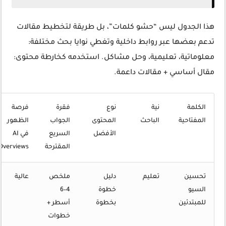
هذا الجدول ليس “حشو كلمات”، بل طريقة لتخطيط مقالات
تدعم بعضها عبر روابط داخلية وتغطي نوايا بحث مختلفة:
معلوماتية، تعليمية، وحل مشاكل. استخدمه كخارطة محتوى:
مقال أساسي + مقالات داعمة.
الكلمة
نية
نوع
فقرة
فرصة
المفتاحية
الباحث
المحتوى
الجواب
الظهور
الأفضل
السريع
في AI
المقترحة
Overviews
تحسين
تعليم
دليل
ملخص
عالية
السيو
خطوة
4–6
للمبتدئين
بخطوة
أسطر +
خطوات