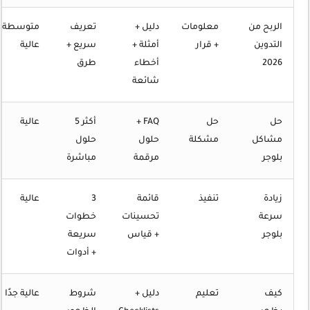
الربح من
معلومات
دليل +
تعريف
متوسطة/
التدوين
+ قرار
أمثلة +
سريع +
عالية
2026
أخطاء
طرق
شائعة
حل
حل
FAQ +
أكثر 5
عالية
مشاكل
مشكلة
حلول
حلول
بلوجر
مرقمة
مباشرة
زيادة
تنفيذ
قائمة
3
عالية
سرعة
تحسينات
خطوات
بلوجر
+ قياس
سريعة
+ أدوات
كيف
تعليم
دليل +
شروط
عالية جدًا