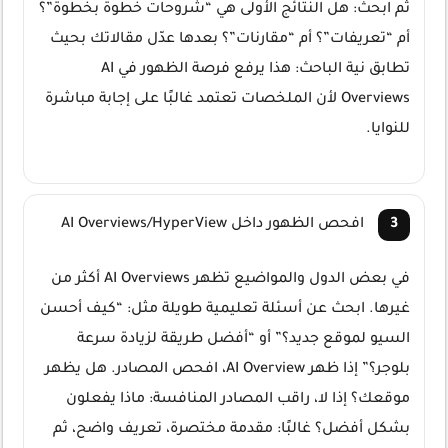
ثم ابحث: هل النتائج الأولى هي “شروحات خطوة بخطوة”؟
أم “تعريفات”؟ أم “مقارنات”؟ بعدها عدّل مقالاتك بحيث
تطابق نية الباحث: هذا يرفع فرصة الظهور في AI
Overviews لأن الملخصات تعتمد غالبًا على إجابة مباشرة
للنوايا.
افحص الظهور داخل AI Overviews/HyperView
في بعض الدول والمواضيع تظهر AI Overviews أكثر من
غيرها. ابحث عن أسئلة تعليمية طويلة مثل: “كيف أحسن
السيو لموقع جديد؟” أو “أفضل طريقة لزيادة سرعة
بلوجر؟” إذا ظهر AI Overview، افحص المصادر. هل يظهر
موقعك؟ إذا لا، راقب المصادر المنافسة: ماذا يفعلون
بشكل أفضل؟ غالبًا: مقدمة مختصرة، تعريف واضح، ثم