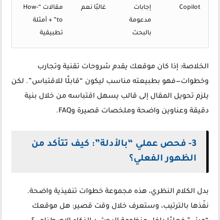
Copilot
إجابات
غالبًا نعم
مقالات “How-
مدعومة
to” + أمثلة
بالبحث
تطبيقية
الخلاصة: إذا كان موقعك يقدم شروحات تقنية وتجارب
وخطوات—فهو بطبيعته مناسب ليكون “قابلًا للاقتباس”. لكن
يلزم
تحويل المقال إلى قالب يسهل اقتباسه
من خلال بنية
دقيقة وعناوين واضحة وملخصات قصيرة وFAQ.
3- فحص عملي “بالأدلة”: كيف تتأكد من
الظهور الفعلي؟
بدل الكلام النظري، هذه مجموعة خطوات تنفيذية واضحة.
نفّذها بالترتيب، وستعرف خلال وقت قصير: هل موقعك