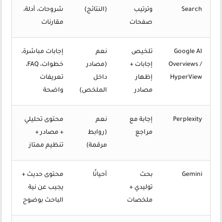
Search
وترتيب
(النتائج)
شروحات، أدلة،
صفحات
مقارنات
Google AI
تلخيص
نعم
إجابات مباشرة،
Overviews /
إجابات +
(مصادر
خطوات، FAQ،
HyperView
إظهار
داخل
تعريفات
مصادر
الملخص)
واضحة
Perplexity
إجابة مع
نعم
محتوى تحليلي
مراجع
(روابط
+ مصادر +
مرقمة)
تنظيم ممتاز
Gemini
بحث
أحيانًا
محتوى حديث +
توليدي +
يجيب عن نية
ملخصات
الباحث بوضوح