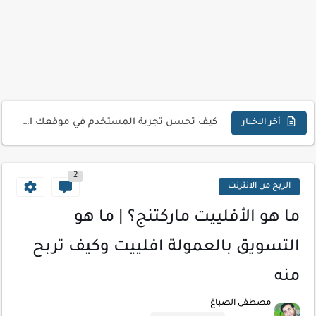
تحميل تطبيق دمج الصور | Velura Studio
كذا | أفضل سعر كاش في مصر | كيف تستفيد...
أفضل طرق الربح من التدوين للمبتدئين
كيف تحسن تجربة المستخدم في موقعك الإلكتروني
أخر الاخبار
كيفية إنشاء موقع لعرض أعمالك الاحترافية
2
أسرار اختيار لوحة مفاتيح تناسب عملك اليومي
الربح من الانترنت
أحدث تقنيات الحماية من هجمات السايبر
ما هو الأفلييت ماركتنج؟ | ما هو
أدوات مجانية للبحث عن الكلمات المفتاحية 2026
التسويق بالعمولة افلييت وكيف تربح
كيف تستفيد من تقنيات التعلم الآلي لتحليل بيانات الزوار
منه
كيف تضيف شريط تقدم المقال لموقعك لتحسين تجربة القراءة
مصطفى الصباغ