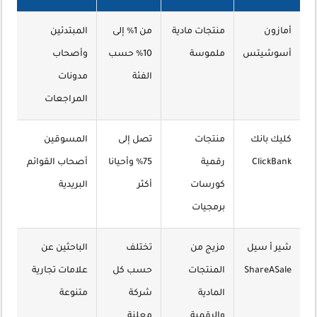
أمازون
منتجات مادية
من 1% إلى
المبتدئين
أسوشيتس
ملموسة
10% حسب
وأصحاب
الفئة
مدونات
المراجعات
كليك بانك
منتجات
تصل إلى
المسوقين
ClickBank
رقمية
75% وأحيانا
أصحاب القوائم
كورسات
أكثر
البريدية
برمجيات
شير أ سيل
مزيج من
تختلف
الباحثين عن
ShareASale
المنتجات
حسب كل
علامات تجارية
المادية
شركة
متنوعة
والرقمية
معلنة