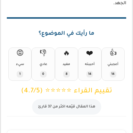
الجهد.
ما رأيك في الموضوع؟
😡
👎
🔥
❤️
👍
أعجبني
أحببته
مفيد
عادي
سيء
1
0
8
14
14
تقييم القراء ⭐⭐⭐⭐⭐ (4.7/5)
هذا المقال قيّمه اكثر من 37 قارئ