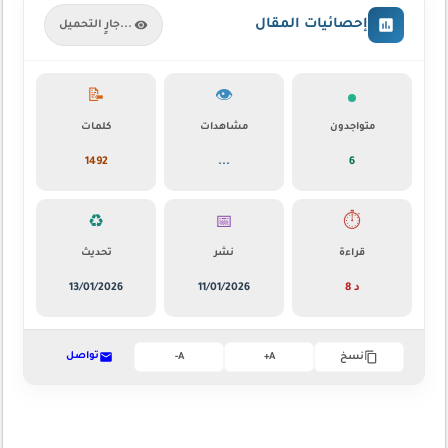
إحصائيات المقال
جارٍ التحميل...
📝
👁️
متواجدون
مشاهدات
كلمات
1492
...
7
♻️
📅
⏱️
قراءة
نشر
تحديث
8 د
11/01/2026
13/01/2026
تواصل
نسخ
A+
A-