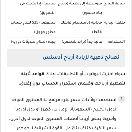
سرعة النتائج
متوسطة إلى بطيئة (تحتاج
سريعة (إذا نجحت في
بناء جمهور)
التسويق)
تكلفة البداية
مجانية (باستخدام هاتفك
منخفضة (25$ لفتح حساب
فقط)
مطور جوجل)
الاستدامة
عالية جداً (براند شخصي)
جيدة (تحتاج تحديثات دورية)
نصائح ذهبية لزيادة أرباح أدسنس
سواء اخترت اليوتيوب أو التطبيقات، هناك
قواعد ثابتة
لتعظيم أرباحك وضمان استمرار الحساب دون إغلاق
:
استهدف دولاً ذات سعر نقرة مرتفع ⇇ المحتوى الموجه
لدول الخليج (السعودية، الإمارات، قطر) أو دول أوروبا
وأمريكا يحقق أرباحاً أضعاف المحتوى الموجه لدول أخرى.
سعر النقرة يختلف بناءً على القوة الشرائية للجمهور.