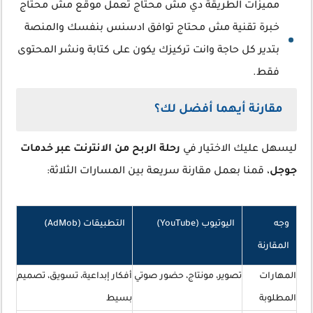
مميزات الطريقة دي مش محتاج تعمل موقع مش محتاج
خبرة تقنية مش محتاج توافق ادسنس بنفسك والمنصة
بتدير كل حاجة وانت تركيزك يكون على كتابة ونشر المحتوى
فقط.
مقارنة أيهما أفضل لك؟
ليسهل عليك الاختيار في
رحلة الربح من الانترنت عبر خدمات
جوجل
، قمنا بعمل مقارنة سريعة بين المسارات الثلاثة:
وجه
اليوتيوب (YouTube)
التطبيقات (AdMob)
المقارنة
المهارات
تصوير، مونتاج، حضور صوتي
أفكار إبداعية، تسويق، تصميم
المطلوبة
بسيط