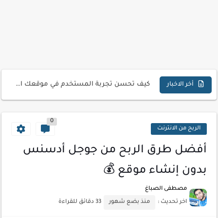
تحميل تطبيق دمج الصور | Velura Studio
كذا | أفضل سعر كاش في مصر | كيف تستفيد...
أفضل طرق الربح من التدوين للمبتدئين
كيف تحسن تجربة المستخدم في موقعك الإلكتروني
أخر الاخبار
كيفية إنشاء موقع لعرض أعمالك الاحترافية
0
أسرار اختيار لوحة مفاتيح تناسب عملك اليومي
الربح من الانترنت
أحدث تقنيات الحماية من هجمات السايبر
أفضل طرق الربح من جوجل أدسنس
أدوات مجانية للبحث عن الكلمات المفتاحية 2026
بدون إنشاء موقع 💰
كيف تستفيد من تقنيات التعلم الآلي لتحليل بيانات الزوار
مصطفى الصباغ
كيف تضيف شريط تقدم المقال لموقعك لتحسين تجربة القراءة
اخر تحديث :
منذ بضع شهور
33 دقائق للقراءة