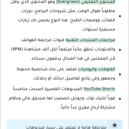
المحتوى التعليمي (Evergreen)
وهو المحتوى الذي يظل
مطلوباً طوال الوقت، مثل شروحات البرامج، دورات
اللغات، ووصفات الطبخ. هذا النوع يضمن لك زيارات
مستمرة لسنوات.
مراجعات المنتجات التقنية
قنوات مراجعة الهواتف
واللابتوبات تحقق عائداً مرتفعاً لكل ألف مشاهدة (RPM)
لأن المعلنين في هذا المجال يدفعون بسخاء.
الفلوقات واليوميات
تعتمد على بناء شخصية محبوبة
وجمهور وفي يتابع تفاصيل حياتك أو رحلاتك.
YouTube Shorts
الفيديوهات القصيرة أصبحت منافساً
قوياً للتيك توك، وجوجل خصصت لها صندوق مالي ونظام
مشاركة أرباح مغري جداً حالياً.
ملاحظة هامة لا تعتمد على نسخ فيديوهات