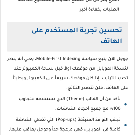
أسرع بمراحل من النسخ القديمة وتستطيع معالجة
الطلبات بكفاءة أكبر.
تحسين تجربة المستخدم على
الهاتف
جوجل الآن يتبع سياسة Mobile-First Indexing، يعني أنه ينظر
لنسخة الموبايل من موقعك أولاً قبل نسخة الكمبيوتر عند
تحديد الترتيب. إذا كان موقعك سريعاً على الكمبيوتر وبطيئاً
على الهاتف، فلن تتصدر النتائج.
تأكد من أن القالب (Theme) الذي تستخدمه متجاوب
100% مع جميع أحجام الشاشات.
تجنب النوافذ المنبثقة (Pop-ups) التي تغطي الشاشة
كاملة في الموبايل، فهي مزعجة جداً وجوجل يعاقب عليها.