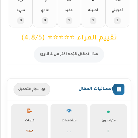
😡
👎
🔥
❤️
👍
أعجبني
أحببته
مفيد
عادي
سيء
0
0
1
1
2
تقييم القراء ⭐⭐⭐⭐⭐ (4.8/5)
هذا المقال قيّمه اكثر من 4 قارئ
إحصائيات المقال
جارٍ التحميل...
📝
👁️
متواجدون
مشاهدات
كلمات
1562
...
5