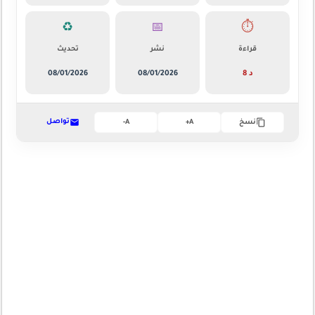
♻️
📅
⏱️
قراءة
نشر
تحديث
8 د
08/01/2026
08/01/2026
تواصل
نسخ
A+
A-