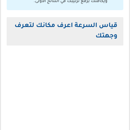
ويكافئك برفع ترتيبك في النتائج الأولى.
قياس السرعة اعرف مكانك لتعرف
وجهتك