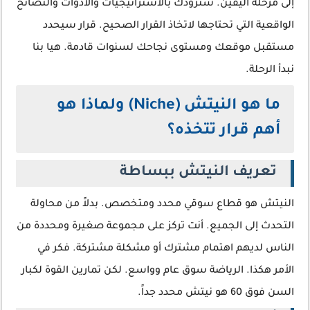
إلى مرحلة اليقين. سنزودك بالاستراتيجيات والأدوات والنصائح
الواقعية التي تحتاجها لاتخاذ القرار الصحيح. قرار سيحدد
مستقبل موقعك ومستوى نجاحك لسنوات قادمة. هيا بنا
نبدأ الرحلة.
ما هو النيتش (Niche) ولماذا هو
أهم قرار تتخذه؟
تعريف النيتش ببساطة
النيتش هو قطاع سوقي محدد ومتخصص. بدلاً من محاولة
التحدث إلى الجميع. أنت تركز على مجموعة صغيرة ومحددة من
الناس لديهم اهتمام مشترك أو مشكلة مشتركة. فكر في
الأمر هكذا. الرياضة سوق عام وواسع. لكن تمارين القوة لكبار
السن فوق 60 هو نيتش محدد جداً.