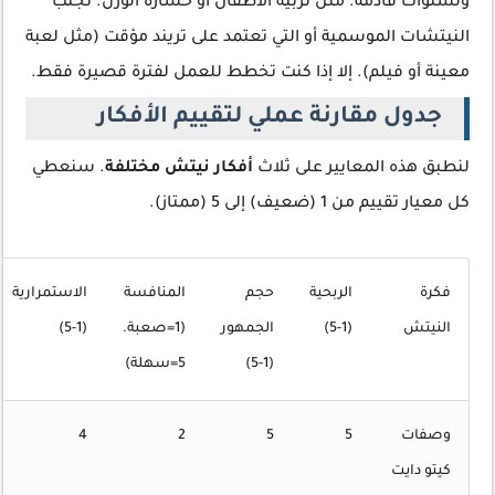
ولسنوات قادمة. مثل تربية الأطفال أو خسارة الوزن. تجنب
النيتشات الموسمية أو التي تعتمد على تريند مؤقت (مثل لعبة
معينة أو فيلم). إلا إذا كنت تخطط للعمل لفترة قصيرة فقط.
جدول مقارنة عملي لتقييم الأفكار
لنطبق هذه المعايير على ثلاث
أفكار نيتش مختلفة
. سنعطي
كل معيار تقييم من 1 (ضعيف) إلى 5 (ممتاز).
فكرة
الربحية
حجم
المنافسة
الاستمرارية
النيتش
(1-5)
الجمهور
(1=صعبة.
(1-5)
(1-5)
5=سهلة)
وصفات
5
5
2
4
كيتو دايت