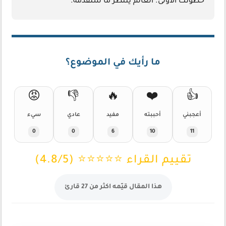
خطوتك الأولى. العالم ينتظر ما ستقدمه.
ما رأيك في الموضوع؟
😡
👎
🔥
❤️
👍
أعجبني
أحببته
مفيد
عادي
سيء
0
0
6
10
11
تقييم القراء ⭐⭐⭐⭐⭐ (4.8/5)
هذا المقال قيّمه اكثر من 27 قارئ