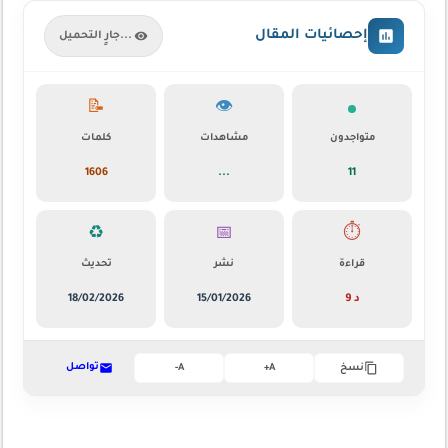
إحصائيات المقال
جارٍ التحميل...
📝
👁️
متواجدون
مشاهدات
كلمات
1606
...
11
♻️
📅
⏱️
قراءة
نشر
تحديث
9 د
15/01/2026
18/02/2026
تواصل
نسخ
A+
A-