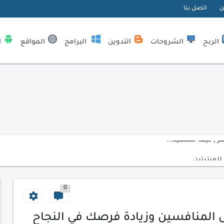
ن
اتصل بنا
الربح
الشروحات
التدوين
البرامج
المواقع
ا
| كيف تستفيد...
لمبتدئين
ي موقعك الإلكتروني
0
ك الاحترافية
اسب عملك اليومي
ل المنافسين وزيادة فرصك في النجاح