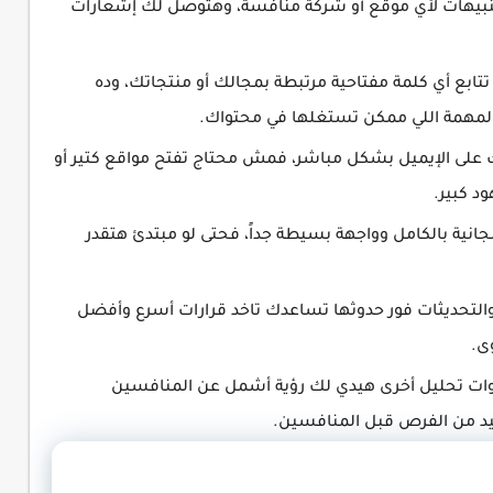
نبيهات لأي موقع أو شركة منافسة، وهتوصل لك إشعارات
تابع أي كلمة مفتاحية مرتبطة بمجالك أو منتجاتك، وده
ر المهمة اللي ممكن تستغلها في محتواك.
 على الإيميل بشكل مباشر، فمش محتاج تفتح مواقع كتير أو
د كبير.
Google Aler مجانية بالكامل وواجهة بسيطة جداً، فحتى لو مبتدئ هتقدر
 والتحديثات فور حدوثها تساعدك تاخد قرارات أسرع وأفضل
ى.
ظام ومزجها مع أدوات تحليل أخرى هيدي لك رؤية أشمل عن المنافسين
فيد من الفرص قبل المنافسين.