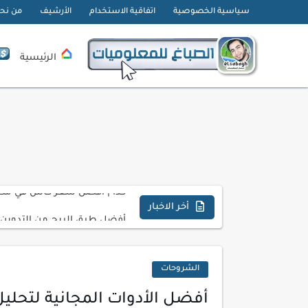
سياسية الخصوصية
اتفاقية الاستخدام
الأرشيف
من نح
الرئيسية
تحميل تطبيق دمج الصور | Velura Studio
كذا | أفضل سعر كاش في مصر 
أفضل طرق الربح من التدوين ل
أخر الاخبار
كيف تحسن تجربة المستخدم ف
كيفية إنشاء موقع لعرض أعمال
الشروحات
أسرار اختيار لوحة مفاتيح تن
أفضل الأدوات المجانية لتحلي