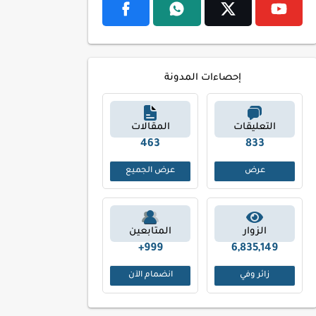
إحصاءات المدونة
التعليقات
المقالات
553
991
عرض
عرض الجميع
الزوار
المتابعين
999+
6,835,149
زائر وفي
انضمام الآن