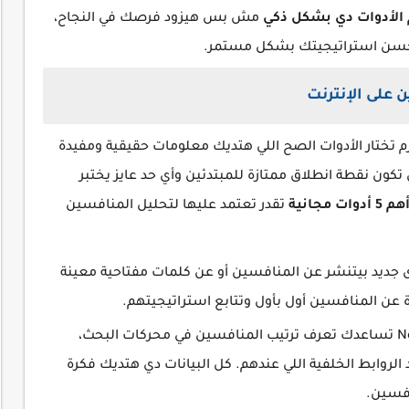
الأدوات دي بشكل ذكي
مش بس هيزود فرصك في النجاح،
تحسن استراتيجيتك بشكل مستمر.
ازم تختار الأدوات الصح اللي هتديك معلومات حقيقية ومفيدة
تكون نقطة انطلاق ممتازة للمبتدئين وأي حد عايز يختبر
هم 5 أدوات مجانية
تقدر تعتمد عليها لتحليل المنافسين
 جديد بيتنشر عن المنافسين أو عن كلمات مفتاحية معينة
 عن المنافسين أول بأول وتتابع استراتيجيتهم.
أداة مجانية من Neil Patel تساعدك تعرف ترتيب المنافسين في محركات البحث،
الروابط الخلفية اللي عندهم. كل البيانات دي هتديك فكرة
افسين.