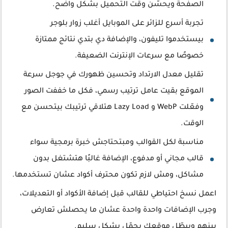
الصفحة ويحسّن وقت التحميل بشكل واضح.
تجربة أسرع للزائر على الموبايل أغلب زوار بلوجر
بيستخدموا تليفون، والإضافة دي بتدي نتائج ممتازة
خصوصًا مع سرعات الإنترنت الضعيفة.
تقليل معدل الارتداد وتحسين ظهورك في جوجل سرعة
الموقع بقيت عامل ترتيب رسمي، فكل ما خففت الصور
وفعّلت WebP و Lazy Load هتلاقي ترتيبك بيتحسن مع
الوقت.
مناسبة لكل القوالب ومبتحتاجش خبرة برمجية سواء
قالب مجاني أو مدفوع، الإضافة غالبًا هتشتغل بدون
مشاكل، ومش لازم تكون محترف أكواد عشان تستخدمها.
اعمل نسخ احتياطي للقالب قبل إضافة الأكواد أو التعديلات،
وجرب الإضافات واحدة واحدة عشان ما يحصلش تعارض
بينهم ويبطّل موقعك يحمّل بشكل سليم.