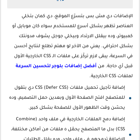
الإضافات دي مش بس بتسرّع الموقع، دي كمان بتخلي
العناصر تظهر بشكل أسرع للمستخدم سواء كان موبايل أو
كمبيوتر، وده بيقلل الارتداد وبيخلي جوجل يشوف مدونتك
بشكل احترافي. يعني من الآخر لو مهتم تطلع لنتايج أحسن
في السرعة، يبقى لازم تركّز على ملفات الـ CSS الخارجية الأول
قبل أي حاجة. من
أفضل إضافات بلوجر لتحسين السرعة
لملفات CSS الخارجية.
إضافة تأجيل تحميل ملفات CSS (Defer CSS) دي بتقول
للمتصفح افتح الصفحة الأول وبعدين حمل التصميم، وده
يحسّن وقت الظهور الأول للصفحة بشكل كبير.
إضافة دمج الملفات الخارجية في ملف واحد (Combine
CSS) بدل ما المتصفح يحمّل ٥ ملفات من أماكن مختلفة،
الإضافة تدمجهم في ملف واحد، وده يقلل الطلبات