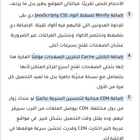
الأحجام للنص تقريبًا، فبالتالي الموقع يطير بدل ما يزحف.
إضافة Minify لضغط أكواد CSS وJavaScript
دي بقى
للإخوة المدونين اللي قالبهم فيه أكواد تقيلة. الإضافة دي
بتضغط وتختصر الأكواد وبتشيل الفراغات غير الضرورية
عشان الصفحات تفتح بسرعات أعلى.
إضافة الكاش Cache لتخزين الصفحات مؤقتًا
الفكرة هنا
إنها بتخلي الصفحات تفتح أسرع للزائر المتكرر لأنها
بتتعامل مع نسخة مخزّنة جاهزة بدل ما تعيد التحميل كل
مرة من الأول.
إضافة CDN مجانية لتحسين السرعة عالميًا
لو عندك زوار
من دول مختلفة، CDN بيوصل الملفات من أقرب سيرفر
ليهم، وده يقلل وقت التحميل بشكل كبير. في مواقع
عربية كتير اختارت CDN وقدرت تحسّن سرعة موقعها في
الاختبارات.