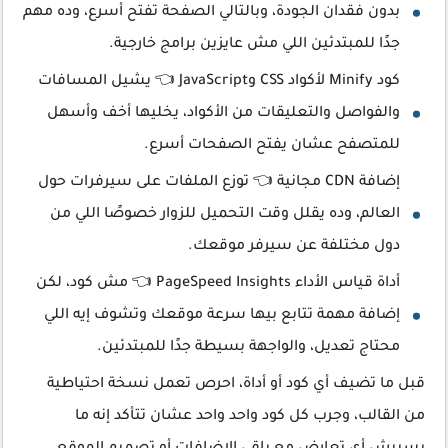
بدون فقدان الجودة، وبالتالي الصفحة تفتح أسرع، وده مهم
جدًا للمبتدئين اللي مش عايزين برامج خارجية.
كود Minify لأكواد CSS وJavaScript 👈 يشيل المسافات
والفواصل والتعليقات من الأكواد، يخليها أخف وأسهل
للمتصفح عشان يفتح الصفحات أسرع.
إضافة CDN مجانية 👈 توزع الملفات على سيرفرات حول
العالم، وده يقلل وقت التحميل للزوار خصوصًا اللي من
دول مختلفة عن سيرفر موقعك.
أداة قياس الأداء PageSpeed Insights 👈 مش كود، لكن
إضافة مهمة تتابع بيها سرعة موقعك وتشوف إيه اللي
محتاج تعديل، والواجهة بسيطة جدًا للمبتدئين.
قبل ما تضيف أي كود أو أداة، احرص تعمل نسخة احتياطية
من القالب، وجرب كل كود واحد واحد عشان تتأكد إنه ما