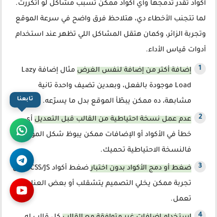
أكواد تقدر تدمجها وأي أكواد ممكن تسبب مشاكل لو اتكررت.
لما تتجنب الأخطاء دي، هتلاحظ فرق واضح في سرعة الموقع
وتجربة الزائر، وكمان هتقل المشاكل اللي تظهر عند استخدام
أدوات قياس الأداء.
إضافة أكتر من إضافة لنفس الغرض
مثال إضافة Lazy
Load موجودة بالفعل، وبعدين تضيف واحدة تانية
تابعنا
مشابهة، ده ممكن يبطّأ الموقع بدل ما يسرّعه.
عدم عمل نسخة احتياطية من القالب قبل التعديل
أي
خطأ في الأكواد أو الإضافات ممكن يبوظ شكل الموقع،
فالنسخة الاحتياطية تحميك.
ضغط أو دمج الأكواد بدون اختبار
ضغط أكواد CSS/JS بدون
تجربة ممكن يخلي التصميم يتشقلب أو بعض العناصر لا
تعمل.