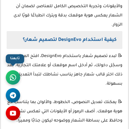
والأيقونات وتجربة التخصيص الكامل للعناصر، لضمان أن
الشعار يعكس هوية موقعك بدقة ويترك انطباعًا قويًا لدى
الزوار.
كيفية استخدام DesignEvo لتصميم شعار؟
📝 لبدء تصميم شعار باستخدام DesignEvo، افتح الموقع
تابعنا
وسجّل دخولك، ثم أدخل اسم موقعك أو علامتك التجارية. بعد
ذلك اختر قالب شعار جاهز يناسب نشاطك لتبدأ التعديل
بسهولة.
📝 يمكنك تعديل النصوص، الخطوط، والألوان بما يتناسب مع
هوية موقعك. أضف الرموز أو الأيقونات التي تعكس نشاطك،
وحافظ على بساطة الشعار ووضوحه ليكون جذابًا ومميزًا.