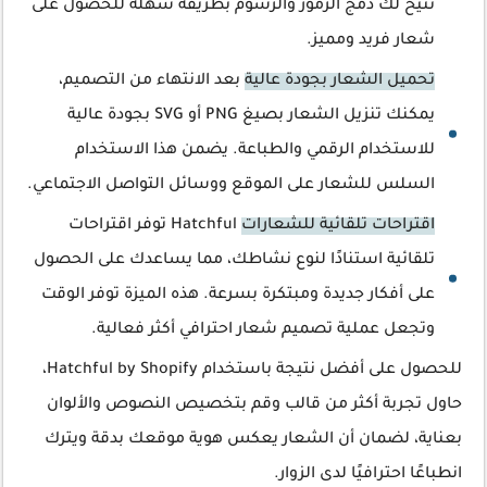
تتيح لك دمج الرموز والرسوم بطريقة سهلة للحصول على
شعار فريد ومميز.
تحميل الشعار بجودة عالية
بعد الانتهاء من التصميم،
يمكنك تنزيل الشعار بصيغ PNG أو SVG بجودة عالية
للاستخدام الرقمي والطباعة. يضمن هذا الاستخدام
السلس للشعار على الموقع ووسائل التواصل الاجتماعي.
اقتراحات تلقائية للشعارات
Hatchful توفر اقتراحات
تلقائية استنادًا لنوع نشاطك، مما يساعدك على الحصول
على أفكار جديدة ومبتكرة بسرعة. هذه الميزة توفر الوقت
وتجعل عملية تصميم شعار احترافي أكثر فعالية.
للحصول على أفضل نتيجة باستخدام Hatchful by Shopify،
حاول تجربة أكثر من قالب وقم بتخصيص النصوص والألوان
بعناية، لضمان أن الشعار يعكس هوية موقعك بدقة ويترك
انطباعًا احترافيًا لدى الزوار.