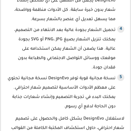
DesignEvo يجعل من السهل على أي شخص إنشاء
شعار بدون خبرة سابقة. كل الأدوات منظمة وواضحة،
مما يسهل تعديل أي عنصر بالشعار بسرعة.
تحميل الشعار بجودة عالية بعد الانتهاء من التصميم،
يمكنك تنزيل الشعار بصيغ PNG، JPG أو SVG بجودة
عالية. هذا يضمن أن الشعار يمكن استخدامه على
موقعك ووسائل التواصل الاجتماعي والطباعة بدون
فقدان جودة.
نسخة مجانية قوية توفر DesignEvo نسخة مجانية تحتوي
على معظم الأدوات الأساسية لتصميم شعار احترافي.
يمكنك البدء في تجربة التصميم وإنشاء شعارات جذابة
دون الحاجة لدفع أي رسوم.
لاستغلال DesignEvo بشكل كامل والحصول على تصميم
شعار احترافي، حاول استكشاف المكتبة الكاملة من القوالب