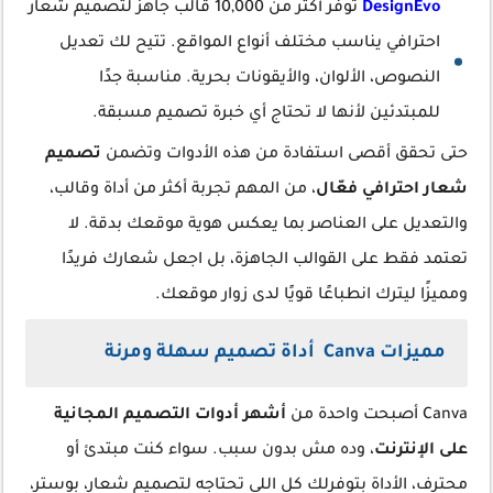
DesignEvo
توفر أكثر من 10,000 قالب جاهز لتصميم شعار
احترافي يناسب مختلف أنواع المواقع. تتيح لك تعديل
النصوص، الألوان، والأيقونات بحرية. مناسبة جدًا
للمبتدئين لأنها لا تحتاج أي خبرة تصميم مسبقة.
حتى تحقق أقصى استفادة من هذه الأدوات وتضمن
تصميم
شعار احترافي فعّال
، من المهم تجربة أكثر من أداة وقالب،
والتعديل على العناصر بما يعكس هوية موقعك بدقة. لا
تعتمد فقط على القوالب الجاهزة، بل اجعل شعارك فريدًا
ومميزًا ليترك انطباعًا قويًا لدى زوار موقعك.
مميزات Canva أداة تصميم سهلة ومرنة
Canva أصبحت واحدة من
أشهر أدوات التصميم المجانية
على الإنترنت
، وده مش بدون سبب. سواء كنت مبتدئ أو
محترف، الأداة بتوفرلك كل اللي تحتاجه لتصميم شعار، بوستر،