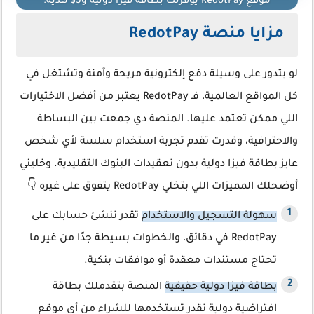
موقع RedotPay يوفرلك بطاقة فيزا دولية و5$ هدية.
مزايا منصة RedotPay
لو بتدور على وسيلة دفع إلكترونية مريحة وآمنة وتشتغل في
كل المواقع العالمية، فـ RedotPay يعتبر من أفضل الاختيارات
اللي ممكن تعتمد عليها. المنصة دي جمعت بين البساطة
والاحترافية، وقدرت تقدم تجربة استخدام سلسة لأي شخص
عايز بطاقة فيزا دولية بدون تعقيدات البنوك التقليدية. وخليني
أوضحلك المميزات اللي بتخلي RedotPay يتفوق على غيره 👇
سهولة التسجيل والاستخدام
تقدر تنشئ حسابك على
RedotPay في دقائق، والخطوات بسيطة جدًا من غير ما
تحتاج مستندات معقدة أو موافقات بنكية.
بطاقة فيزا دولية حقيقية
المنصة بتقدملك بطاقة
افتراضية دولية تقدر تستخدمها للشراء من أي موقع