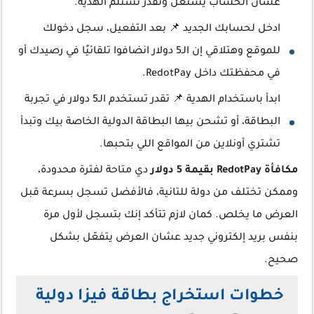
عشان الحساب يشتغل وتقدر تستلم الهدية.
ادخل لحسابك الجديد 📌 بعد التفعيل، سجل دخولك
للموقع وهتلاقي إن الـ5 دولار انضافوا تلقائيًا في رصيدك أو
في محفظتك داخل RedotPay.
ابدأ باستخدام الهدية 📌 تقدر تستخدم الـ5 دولار في تجربة
البطاقة، أو تشحن بيها البطاقة الدولية الخاصة بيك وتبدأ
تشتري أونلاين من المواقع اللي بتحبها.
مكافأة RedotPay بقيمة 5 دولار
دي متاحة لفترة محدودة،
وممكن تختلف من دولة للتانية، فالأفضل تسجل بسرعة قبل
العرض ما يخلص. كمان لازم تتأكد إنك بتسجل لأول مرة
بنفس بريد إلكتروني جديد عشان العرض يتفعّل بشكل
صحيح.
خطوات استخراج بطاقة فيزا دولية