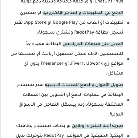
ChatGPT Plus، وأي خدمة محتاجة وسيلة دفع دولية.
الدفع في التطبيقات والمتاجر الإلكترونية
لو بتشتري
تطبيقات أو ألعاب من Google Play أو App Store، تقدر
تسجل بطاقة RedotPay وتشتري بسهولة.
العمل على منصات الفريلانس
البطاقة مفيدة جدًا
للمستقلين، لأنك ممكن تستقبل أرباحك أو تسحبها من
مواقع زي Fiverr، Upwork، أو Freelancer بدون أي
مشاكل.
تحويل الأموال والدفع للعملات الأجنبية
تقدر تستخدم
البطاقة في عمليات الدفع أو التحويل بين العملات
المختلفة بسهولة، وده بيسهّل التعامل في الأسواق
الدولية.
تجربة آمنة للشراء أونلاين
لو بتخاف تستخدم بطاقتك
البنكية الحقيقية في المواقع، RedotPay بتوفرلك بديل