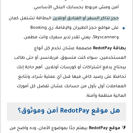
آمن ومش مربوط بحسابك البنكي الأساسي.
حجز تذاكر السفر أو الفنادق أونلاين
البطاقة تشتغل كمان
على مواقع حجز الطيران والإقامة، زي Booking
وSkyscanner، يعني تقدر تدير سفرك وانت مطمن.
بطاقة RedotPay
مصممة عشان تخدم كل أنواع
المستخدمين، سواء كنت متسوق، فريلانسر، أو حتى طالب
بيحتاج يدفع اشتراكات أو كورسات أونلاين. أهم حاجة إنك
تحافظ على رصيد كافي فيها قبل أي عملية شراء، وتتابع
المعاملات أول بأول من حسابك عشان تفضل كل أمورك
المالية منظمة وآمنة.
هل موقع RedotPay آمن وموثوق؟
🔰
موقع RedotPay
بيهتم جدًا بموضوع الأمان، وده واضح من