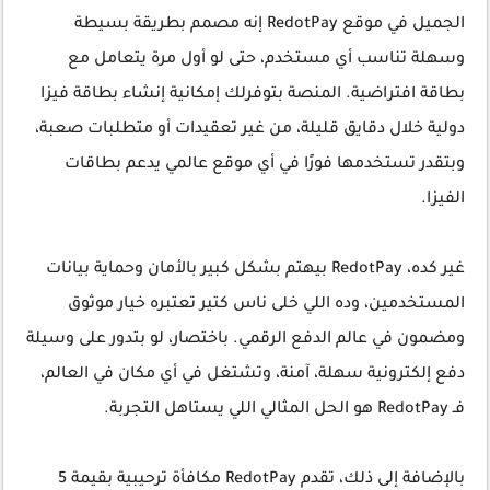
الجميل في موقع RedotPay إنه مصمم بطريقة بسيطة
وسهلة تناسب أي مستخدم، حتى لو أول مرة يتعامل مع
بطاقة افتراضية. المنصة بتوفرلك إمكانية إنشاء بطاقة فيزا
دولية خلال دقايق قليلة، من غير تعقيدات أو متطلبات صعبة،
وبتقدر تستخدمها فورًا في أي موقع عالمي يدعم بطاقات
الفيزا.
غير كده، RedotPay بيهتم بشكل كبير بالأمان وحماية بيانات
المستخدمين، وده اللي خلى ناس كتير تعتبره خيار موثوق
ومضمون في عالم الدفع الرقمي. باختصار، لو بتدور على وسيلة
دفع إلكترونية سهلة، آمنة، وتشتغل في أي مكان في العالم،
فـ RedotPay هو الحل المثالي اللي يستاهل التجربة.
بالإضافة إلى ذلك، تقدم RedotPay مكافأة ترحيبية بقيمة 5