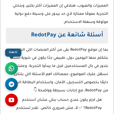
المميزات والعيوب، هنلاقي إن المميزات أكتر بكتير، وبتخلي
التجربة عمومًا ممتازة لأي حد بيدور على وسيلة دفع دولية
موثوقة وسهلة الاستخدام.
أسئلة شائعة عن RedotPay
بما إن موقع RedotPay بقى من أكتر المنصات اللي الناس
تابعنا
بتتكلم عنها اليومين دول، طبيعي جدًا يكون في شوية أسئلة
بتدور في بال المستخدمين قبل ما يبدأوا التجربة. وعلشان
نسهّل عليك الموضوع، جمعنالك أهم الأسئلة اللي بتتكرر
دايمًا بخصوص التسجيل، الأمان، واستخدام البطاقة الدولية
من RedotPay، مع إجابات بسيطة وواضحة 👇
هل لازم يكون عندي حساب بنكي عشان أستخدم
RedotPay؟ ✅ لأ، مش ضروري خالص. تقدر تستخدم