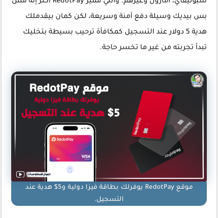
سبوتيفاي، أمازون وغيرهم. واللي مميز RedotPay أكتر إنه مش
بس بيديك وسيلة دفع آمنة وسريعة، لكن كمان بيقدملك
هدية 5 دولار عند التسجيل كمكافأة ترحيب بسيطة بتخليك
تبدأ تجربته من غير ما تخسر حاجة.
موقع RedotPay يوفرلك بطاقة فيزا دولية و5$ هدية عند
التسجيل.