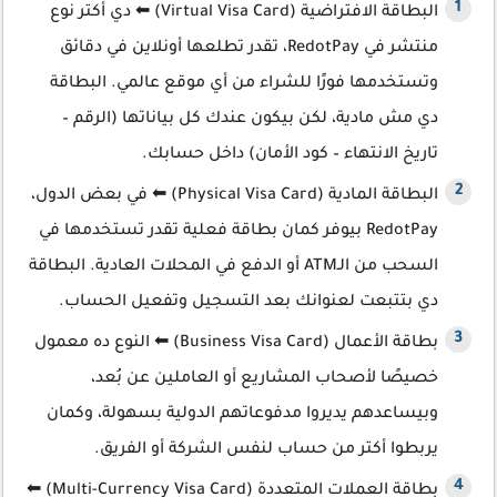
البطاقة الافتراضية (Virtual Visa Card) ⬅ دي أكتر نوع
منتشر في RedotPay، تقدر تطلعها أونلاين في دقائق
وتستخدمها فورًا للشراء من أي موقع عالمي. البطاقة
دي مش مادية، لكن بيكون عندك كل بياناتها (الرقم –
تاريخ الانتهاء – كود الأمان) داخل حسابك.
البطاقة المادية (Physical Visa Card) ⬅ في بعض الدول،
RedotPay بيوفر كمان بطاقة فعلية تقدر تستخدمها في
السحب من الـATM أو الدفع في المحلات العادية. البطاقة
دي بتتبعت لعنوانك بعد التسجيل وتفعيل الحساب.
بطاقة الأعمال (Business Visa Card) ⬅ النوع ده معمول
خصيصًا لأصحاب المشاريع أو العاملين عن بُعد،
وبيساعدهم يديروا مدفوعاتهم الدولية بسهولة، وكمان
يربطوا أكتر من حساب لنفس الشركة أو الفريق.
بطاقة العملات المتعددة (Multi-Currency Visa Card) ⬅