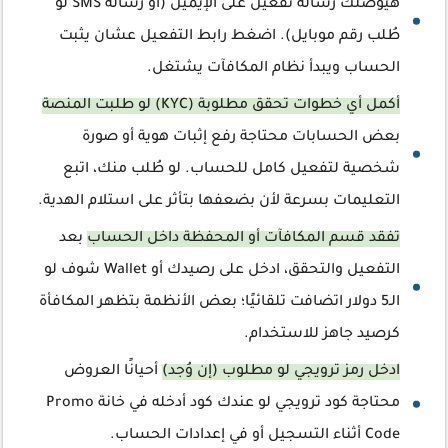
هيوصلك رسالة تفعيل على الإيميل (أو رسالة SMS لو
طُلب رقم موبايل). اضغط رابط التفعيل عشان يثبت
الحساب ويبدأ نظام المكافآت يشتغل.
أكمل أي خطوات تحقق مطلوبة (KYC) لو طلبت المنصة
بعض الحسابات محتاجة رفع إثبات هوية أو صورة
شخصية لتفعيل كامل للحساب. لو طُلب منك، اتبع
التعليمات بسرعة لأن بضعفها بتأثر على استلام الهدية.
تفقد قسم المكافآت أو المحفظة داخل الحساب
بعد
التفعيل والتحقق، ادخل على رصيدك أو Wallet شوف لو
الـ5 دولار اتضافت تلقائيًا؛ بعض الأنظمة بتظهر المكافأة
كرصيد جاهز للاستخدام.
ادخل رمز ترويجي لو مطلوب (إن وُجد)
أحيانًا العروض
محتاجة كود ترويجي لو عندك كود أدخله في خانة Promo
Code أثناء التسجيل أو في إعدادات الحساب.