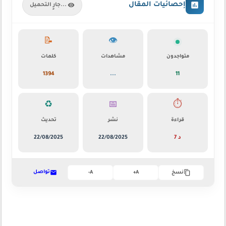
إحصائيات المقال
جارٍ التحميل...
📝
👁️
متواجدون
مشاهدات
كلمات
1394
...
11
♻️
📅
⏱️
قراءة
نشر
تحديث
7 د
22/08/2025
22/08/2025
تواصل
نسخ
A+
A-