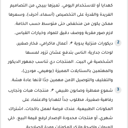
كهدايا أو للاستخدام اليومي. تميزها بييجي من التصاميم
الفريدة والقدرة على التخصيص (أسماء، أحرف)، وسعرها
ممكن يكون من منخفض حتى متوسط حسب الخامة.
لازم صور مقربة ووصف دقيق للمواد وخيارات القياس.
ديكورات منزلية يدوية 📌 أعمال ماكرامي، فخار صغير،
لوحات جدارية: الناس بتدفع عشان تزود لمسها
الشخصية في البيت. المنتجات دي تناسب جمهور الديكور
والمهتمين بالستايلات المميزة (بوهيمي، مودرن)،
والتغليف والتوصيل الآمن مهمين جدًا لأنها عادة هشة.
شموع معطرة وصابون طبيعي 📌 منتجات هبات وتجارب
رفاهية صغيرة، مطلوب جداً للهدايا والاعتماد على
المكونات الطبيعية. عندك فرصة لعمل باكجات، اشتراك
شهري، أو منتجات محدودة الإصدار لرفع قيمة البيع. خلي
العبوات واضحة واذكر المكونات ومدة الصلاحية.