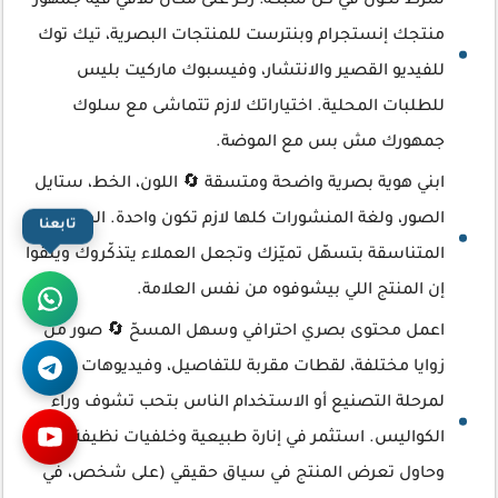
شرط تكون في كل شبكة؛ ركّز على مكان تلاقي فيه جمهور
منتجك إنستجرام وبنترست للمنتجات البصرية، تيك توك
للفيديو القصير والانتشار، وفيسبوك ماركيت بليس
للطلبات المحلية. اختياراتك لازم تتماشى مع سلوك
جمهورك مش بس مع الموضة.
ابني هوية بصرية واضحة ومتسقة 🔄 اللون، الخط، ستايل
الصور، ولغة المنشورات كلها لازم تكون واحدة. الهوية
تابعنا
المتناسقة بتسهّل تميّزك وتجعل العملاء يتذكّروك ويثقوا
إن المنتج اللي بيشوفوه من نفس العلامة.
اعمل محتوى بصري احترافي وسهل المسحّ 🔄 صور من
زوايا مختلفة، لقطات مقربة للتفاصيل، وفيديوهات قصيرة
لمرحلة التصنيع أو الاستخدام الناس بتحب تشوف وراء
الكواليس. استثمر في إنارة طبيعية وخلفيات نظيفة،
وحاول تعرض المنتج في سياق حقيقي (على شخص، في