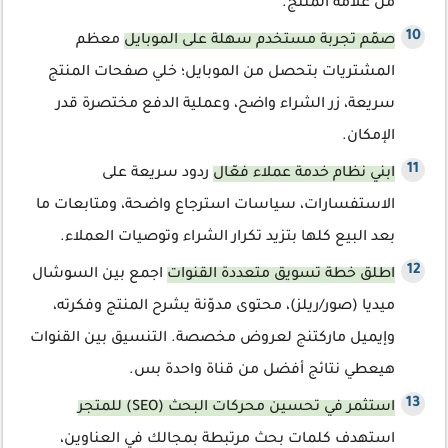
من علامة المنتج.
صمّم تجربة مستخدم سهلة على الموبايل
معظم
المشتريات بتحصل من الموبايل؛ خلي صفحات المنتج
سريعة، زر الشراء واضح، وعملية الدفع مختصرة قدر
الإمكان.
ابني نظام خدمة عملاء فعّال
ردود سريعة على
الاستفسارات، سياسات استرجاع واضحة، ومتابعات ما
بعد البيع كلها بتزيد تكرار الشراء وتوصيات العملاء.
اطلق خطة تسويق متعددة القنوات
اجمع بين السوشال
ميديا (صور/ريلز)، محتوى مدوّنة يشرح المنتج وفكرته،
وإيميل ماركتنج لعروض مخصصة. التنسيق بين القنوات
هيعطي نتائج أفضل من قناة واحدة بس.
استثمر في تحسين محركات البحث (SEO) للمتجر
استهدف كلمات بحث مرتبطة بمجالك في العناوين،