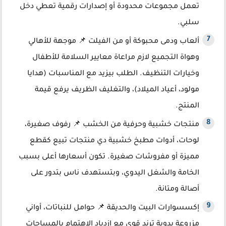
تعمل مجموعات محدودة أو إصدارات رقمية تعطي دخل
سلبي.
ألعاب ودمى محبوكة أو من الفيلت 📌 موجهة للأهالي
وهواة التجميع لازم مراعاة معايير السلامة للأطفال
وخيارات التنظيف. الطلب بيزيد مع المناسبات (هدايا
مولود، أعياد الميلاد)، والتغليف الظريف يرفع قيمة
المنتج.
منتجات خشبية وحرفية من الخشب 📌 رفوف صغيرة،
لوحات، أدوات مطبخ خشبية دي منتجات تبيع كقطع
مميزة أو مفروشات صغيرة. تكون أسعارها أعلى بسبب
الخامة والشغل اليدوي، وبتستهدف ناس بتدور على
أصالة ومتانة.
إكسسوارات البيت والحديقة 📌 حوامل للنباتات، أواني
مزروعة يدوية ترند قوي مع ازدياد الاهتمام بالمساحات