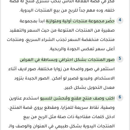
فكر في قصة العلامة الناس بتحب تشترى منتج له قصة
خلفه، وده مهم جداً للربح من بيع المنتجات اليدوية.
حضّر مجموعة منتجات أولية ومتوازنة
ابدأ بمجموعة
صغيرة من المنتجات المتنوعة من حيث السعر والتعقيد
منتجات منخفضة السعر تجذب الشراء السريع، ومنتجات
أعلى سعر تعكس الجودة والربحية.
صور المنتجات بشكل احترافي وبساطة في العرض
استثمر في صور واضحة من زوايا مختلفة، صور لايف أثناء
الاستخدام، وفيديو قصير لو أمكن. الصور الجيدة بتزود
معدل التحويل بشكل كبير.
اكتب وصف منتج مقنع ومُحسّن للسيو
استخدم عناوين
وصفية، نقاط سريعة للمزايا، ومقطع يروي قصة المنتج.
ادخل كلمات مفتاحية ذات صلة مثل الربح من بيع
المنتجات اليدوية بشكل طبيعي في العنوان والوصف والـ