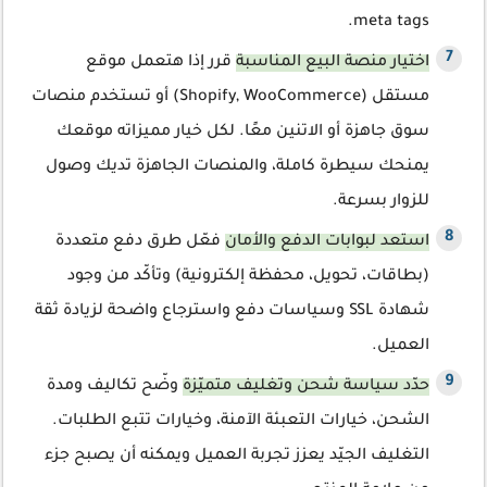
meta tags.
اختيار منصة البيع المناسبة
قرر إذا هتعمل موقع
مستقل (Shopify, WooCommerce) أو تستخدم منصات
سوق جاهزة أو الاتنين معًا. لكل خيار مميزاته موقعك
يمنحك سيطرة كاملة، والمنصات الجاهزة تديك وصول
للزوار بسرعة.
استعد لبوابات الدفع والأمان
فعّل طرق دفع متعددة
(بطاقات، تحويل، محفظة إلكترونية) وتأكّد من وجود
شهادة SSL وسياسات دفع واسترجاع واضحة لزيادة ثقة
العميل.
حدّد سياسة شحن وتغليف متميّزة
وضّح تكاليف ومدة
الشحن، خيارات التعبئة الآمنة، وخيارات تتبع الطلبات.
التغليف الجيّد يعزز تجربة العميل ويمكنه أن يصبح جزء