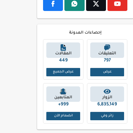
إحصاءات المدونة
التعليقات
المقالات
515
885
عرض
عرض الجميع
الزوار
المتابعين
999+
6,835,149
زائر وفي
انضمام الآن