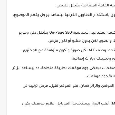
 الكلمة المفتاحية بشكل طبيعي.
H1، H2،) تنظيم المحتوى باستخدام العناوين الفرعية بيساعد جوجل يفهم الموضوع،
الكلمات المفتاحية (Keywords) استخدم الكلمة المفتاحية الأساسية On-Page SEO بشكل ذكي وموزع
ية، والصور، لكن بدون حشو أو تكرار مزعج.
تحسين الصور (Image Optimization) لازم تحط وصف ALT لكل صورة وتكون متوافقة مع المحتوى،
وتجيبلك زيارات إضافية.
خلية (Internal Linking) اربط الصفحات ببعض جوه موقعك بطريقة منظمة، ده بيساعد الزائر
انية جوه موقعك.
وقع، والزائر كمان، فلو الموقع تقيل، فرص ترتيبه في
توافق الموقع مع الموبايل (Mobile-Friendly) أغلب الزوار بيستخدموا الموبايل، فلازم موقعك يكون