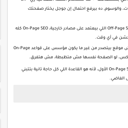
زيادة فرصة الظهور في الكلمات المفتاحية اللي بتستهدفها ⬅ لما تستخدم الكلمة المفتاحية زي "On-
الفقرات، والوسوم، ده بيرفع احتمال إن جوجل يختار صفحتك
التحكم الكامل بين إيديك ⬅ على عكس Off-Page SEO اللي بيعتمد على مصادر خارجية، On-Page SEO كله
سّن في أي وقت.
أساس أي استراتيجية سيو ناجحة ⬅ مفيش موقع بيتصدر من غير ما يكون مؤسس على قواعد On-Page
علشان تحقق أفضل نتائج، لازم تبدأ بشغل On-Page SEO الأول، لأنه هو القاعدة اللي كل حاجة تانية بتتبني
ى الفاضي.