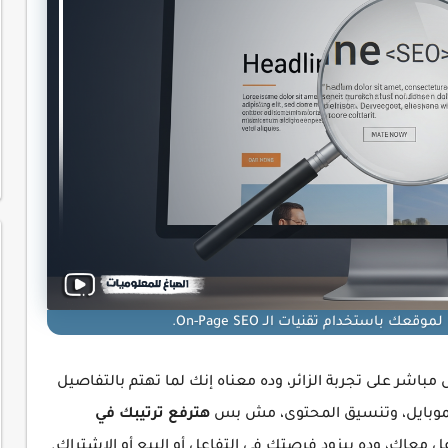
باستخدام تقنيات الـ On-Page SEO.
On كمان بيأثر بشكل مباشر على تجربة الزائر، وده معناه إنك لما تهتم بالتفاصيل
لموبايل، وتنسيق المحتوى، مش بس
هترفع ترتيبك في
عل معاك، وده بيزود فرصتك في التفاعل أو البيع أو الاشتراك.