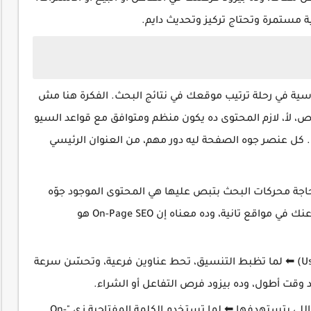
اسية في رحلة ترتيب موقعك في نتائج البحث. الفكرة هنا مش
 لأ، لازم المحتوى ده يكون منظم ومتوافق مع قواعد السيو
كل عنصر جوه الصفحة ليه دور مهم، من العنوان الرئيسي
اجة محركات البحث بتبص عليها هي المحتوى الموجود جوّه
صفحات موقعك، مش اللي الناس بتقوله عنك في مواقع تانية، وده معناه إن On-Page SEO هو
تحسين تجربة المستخدم (User Experience) ⬅ لما تظبط التنسيق، تحط عناوين فرعية، وتحسّن سرعة
د وقت أطول، وده بيزود فرص التفاعل أو الشراء.