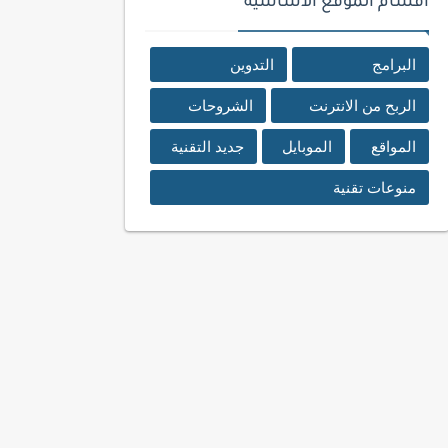
اقسام الموقع الأساسية
البرامج
التدوين
الربح من الانترنت
الشروحات
المواقع
الموبايل
جديد التقنية
منوعات تقنية