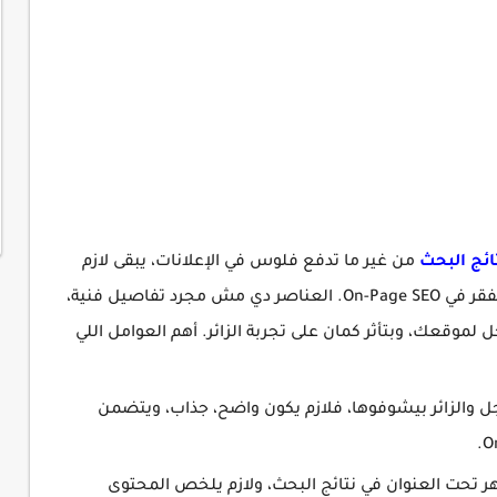
ائج البحث
من غير ما تدفع فلوس في الإعلانات، يبقى لازم
تركز على العوامل الأساسية اللي بتكوّن عمود الفقر في On-Page SEO. العناصر دي مش مجرد تفاصيل فنية،
موقعك، وبتأثر كمان على تجربة الزائر. أهم العوامل اللي
T) ده أول حاجة جوجل والزائر بيشوفوها، فلازم يكون واضح، جذاب، ويتضمن
عريفي (Meta Description) بيظهر تحت العنوان في نتائج البحث، ولازم يلخص المحتوى