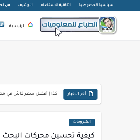
سياسية الخصوصية
اتفاقية الاستخدام
الأرشيف
من نح
الرئيسية
تحميل تطبيق دمج الصور | Velura Studio
كذا | أفضل سعر كاش في مصر 
أخر الاخبار
أفضل طرق الربح من التدوين ل
كيف تحسن تجربة المستخدم ف
الشروحات
كيفية إنشاء موقع لعرض أعمال
أسرار اختيار لوحة مفاتيح تن