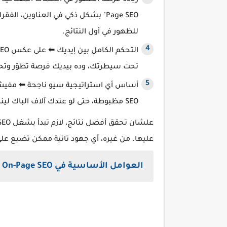
Page SEO" بشكل ذكي في العناوين، 
للظهور في أول النتائج.
تحت سيطرتك، وده بيديك فرصة تطوّر وتح
SEO مظبوطة، حتى لو عندك آلاف الباك لينكس، لو الصفحة نفسها مش متظبطة، مش هتفرق.
عليها. من غيره، أي جهود تانية ممكن تضيع عل
العوامل الأساسية في On-Page SEO