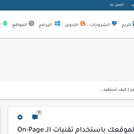
ن
اتصل بنا
الربح
الشروحات
التدوين
البرامج
المواقع
ا
| كيف تستفيد...
لمبتدئين
ي موقعك الإلكتروني
0
ك الاحترافية
كيفية تحسين محركات البحث لموقعك باستخدام تقنيات الـ On-Page
اسب عملك اليومي