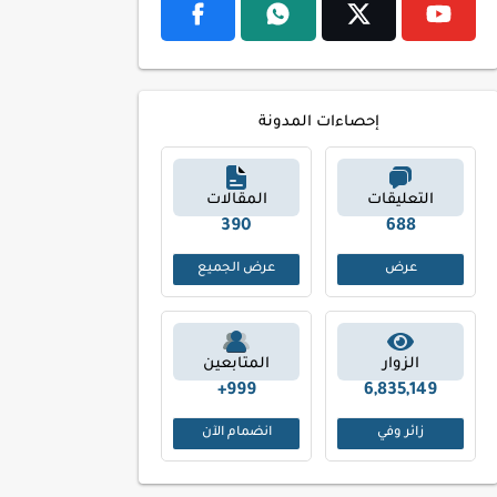
إحصاءات المدونة
التعليقات
المقالات
473
829
عرض
عرض الجميع
الزوار
المتابعين
999+
6,835,149
زائر وفي
انضمام الآن