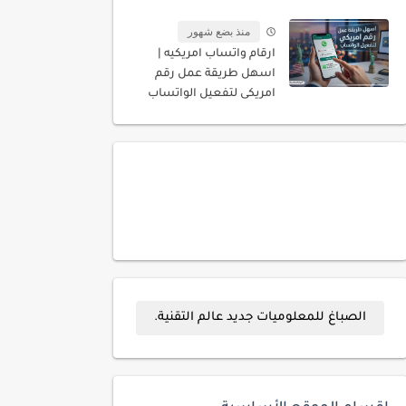
المسجله باسمك
منذ بضع شهور
ارقام واتساب امريكيه |
اسهل طريقة عمل رقم
امريكى لتفعيل الواتساب
الصباغ للمعلوميات جديد عالم التقنية.