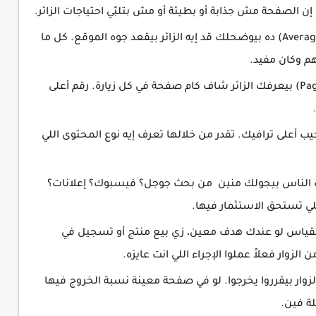
 إن الصفحة مش جذابة أو بطيئة أو مش بتلبّي احتياجات الزائر.
متوسط مدة الجلسة (Average Session Duration) ده بيوضحلك قد إيه الزائر بيقعد جوه الموقع. كل ما
هم وكان مفيد.
عدد الصفحات لكل جلسة (Pages per Session) بيعرفك الزائر شاف كام صفحة في كل زيارة. رقم أعلى
ب أعلى ترافيك. تقدر من خلالها تعرف إيه نوع المحتوى اللي
يك (Traffic Sources) بيعرفك الناس بيجولك منين من بحث جوجل؟ فيسبوك؟ إعلانات؟
لي تستحق الاستثمار فيها.
(Conversion Rate) ده أهم مقياس لو عندك هدف معين، زي بيع منتج أو تسجيل في
الزوار فعلاً عملوا الإجراء اللي انت عايزه.
 بيوضحلك منين الزوار بيقرروا يخرجوا. لو في صفحة معينة نسبة الخروج فيها
ة فين.