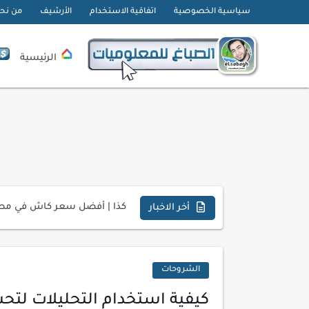
سياسية الخصوصية
اتفاقية الاستخدام
الأرشيف
من نح
الرئيسية
تحميل تطبيق دمج الصور | Velura Studio
كذا | أفضل سعر كاش في مصر 
أفضل طرق الربح من التدوين ل
أخر الاخبار
كيف تحسن تجربة المستخدم ف
كيفية إنشاء موقع لعرض أعمال
الشروحات
أسرار اختيار لوحة مفاتيح تن
كيفية استخدام التحليلات لتح