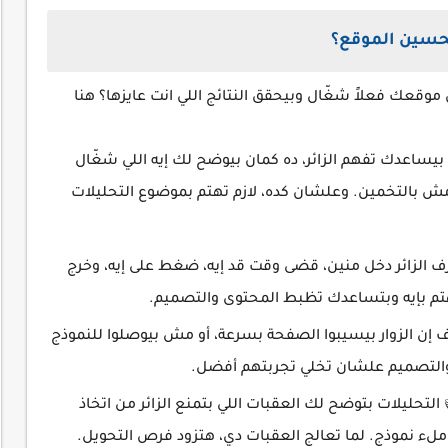
لتحسين الموقع؟
 موقعك فعلاً شغّال وبيحقق النتائج اللي انت عايزها؟ هنا
اعدك تفهم الزائر، ده كمان بيوضح لك إيه اللي شغّال
تا مش بالتخمين. وعلشان كده، لازم تهتم بموضوع التحليلات
 الزائر دخل منين، قضى وقت قد إيه، ضغط على إيه، وخرج
تم بإيه وبتساعدك تظبط المحتوى والتصميم.
تخدم (UX) 👍 لما تعرف إن الزوار بيسيبوا الصفحة بسرعة، أو مش بيوصلوا للنموذج
 والتصميم علشان تخلي تجربتهم أفضل.
معدل التحويل (Conversion Rate) 👍 التحليلات بتوضح لك العقبات اللي بتمنع الزائر من اتخاذ
ملء نموذج. لما تعالج العقبات دي، هتزود فرص التحويل.