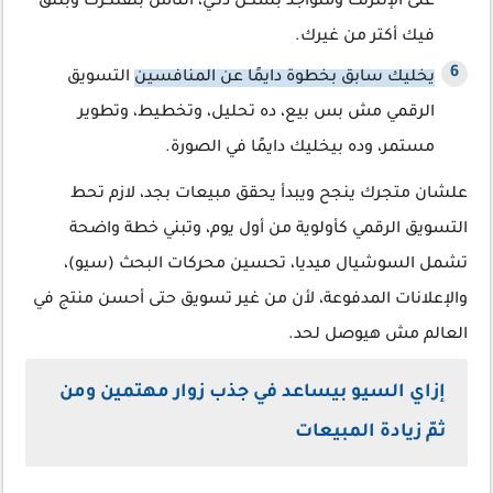
على الإنترنت ومتواجد بشكل ذكي، الناس بتفتكرك وبتثق
فيك أكتر من غيرك.
يخليك سابق بخطوة دايمًا عن المنافسين
التسويق
الرقمي مش بس بيع، ده تحليل، وتخطيط، وتطوير
مستمر، وده بيخليك دايمًا في الصورة.
علشان متجرك ينجح ويبدأ يحقق مبيعات بجد، لازم تحط
التسويق الرقمي كأولوية من أول يوم، وتبني خطة واضحة
تشمل السوشيال ميديا، تحسين محركات البحث (سيو)،
والإعلانات المدفوعة، لأن من غير تسويق حتى أحسن منتج في
العالم مش هيوصل لحد.
إزاي السيو بيساعد في جذب زوار مهتمين ومن
ثمّ زيادة المبيعات