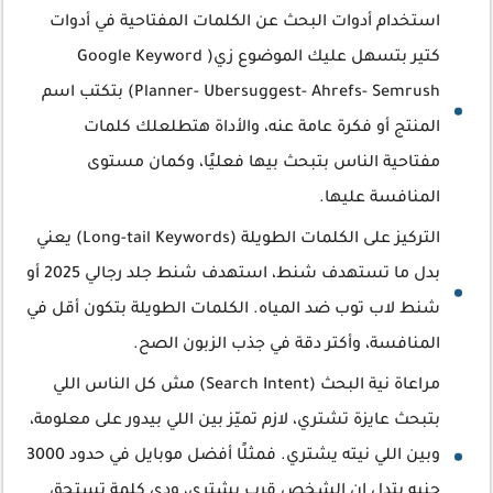
استخدام أدوات البحث عن الكلمات المفتاحية في أدوات
كتير بتسهل عليك الموضوع زي( Google Keyword
Planner- Ubersuggest- Ahrefs- Semrush) بتكتب اسم
المنتج أو فكرة عامة عنه، والأداة هتطلعلك كلمات
مفتاحية الناس بتبحث بيها فعليًا، وكمان مستوى
المنافسة عليها.
التركيز على الكلمات الطويلة (Long-tail Keywords) يعني
بدل ما تستهدف شنط، استهدف شنط جلد رجالي 2025 أو
شنط لاب توب ضد المياه. الكلمات الطويلة بتكون أقل في
المنافسة، وأكتر دقة في جذب الزبون الصح.
مراعاة نية البحث (Search Intent) مش كل الناس اللي
بتبحث عايزة تشتري، لازم تميّز بين اللي بيدور على معلومة،
وبين اللي نيته يشتري. فمثلًا أفضل موبايل في حدود 3000
جنيه بتدل إن الشخص قرب يشتري، ودي كلمة تستحق