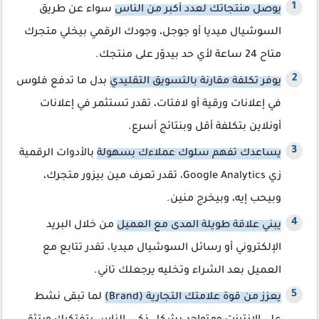
يوصل منتجاتك لعدد أكبر من الناس
سواء عن طريق
السوشيال ميديا أو جوجل، وجودك الرقمي بيخلي متجرك
متاح 24 ساعة لأي حد بيدوّر على منتجك.
يوفر تكلفة مقارنة بالتسويق التقليدي
بدل ما تدفع فلوس
في إعلانات ورقية أو لافتات، تقدر تستثمر في إعلانات
أونلاين بتكلفة أقل وبنتائج أسرع.
يساعدك تفهم سلوك عملاءك بسهولة
بالأدوات الرقمية
زي Google Analytics، تقدر تعرف مين بيزور متجرك،
وبيحب إيه، وبيخرج منين.
يبني علاقة طويلة المدى مع العميل
من خلال البريد
الإلكتروني أو رسائل السوشيال ميديا، تقدر تتابع مع
العميل بعد الشراء وتخليه يرجعلك تاني.
يعزز من قوة علامتك التجارية (Brand)
لما تبقى نشط