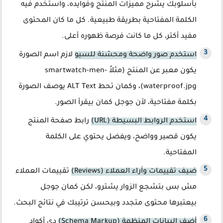
بأسلوبك يشرح مميزات المنتج وفوايده، واستخدم فيه
الكلمة المفتاحية بطريقة طبيعية. كل ما كان المحتوى
مفيد أكتر، كل ما كانت فرصة ظهوره أعلى.
استخدم صور واضحة ومحسّنة للسيو
لازم اسم الصورة
يكون معبر عن المنتج (مثلاً smartwatch-men-
waterproof.jpg)، وكمان تحط ALT Text يوصف الصورة
بكلمة مفتاحية، لأن جوجل كمان بيقرأ الصور.
استخدم الروابط البسيطة (URL)
رابط صفحة المنتج
يكون قصير وواضح، ويفضل يحتوي على الكلمة
المفتاحية.
ضيف تقييمات وآراء العملاء (Reviews)
تقييمات العملاء
مش بس بتشجع الزوار يشترو، لكن كمان جوجل
بيعتبرها محتوى متجدد وبيحسن ترتيبك في نتائج البحث.
أضف البيانات المنظمة (Schema Markup)
دي أكواد