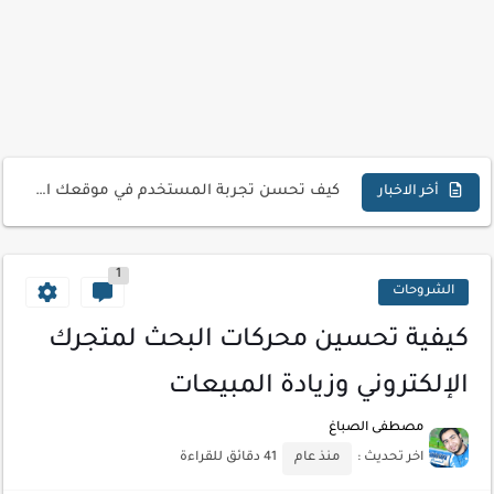
تحميل تطبيق دمج الصور | Velura Studio
كذا | أفضل سعر كاش في مصر | كيف تستفيد...
أفضل طرق الربح من التدوين للمبتدئين
كيف تحسن تجربة المستخدم في موقعك الإلكتروني
أخر الاخبار
كيفية إنشاء موقع لعرض أعمالك الاحترافية
1
أسرار اختيار لوحة مفاتيح تناسب عملك اليومي
الشروحات
أحدث تقنيات الحماية من هجمات السايبر
كيفية تحسين محركات البحث لمتجرك
أدوات مجانية للبحث عن الكلمات المفتاحية 2026
الإلكتروني وزيادة المبيعات
كيف تستفيد من تقنيات التعلم الآلي لتحليل بيانات الزوار
مصطفى الصباغ
كيف تضيف شريط تقدم المقال لموقعك لتحسين تجربة القراءة
اخر تحديث :
منذ عام
41 دقائق للقراءة