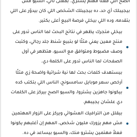
الصح اللي فعلًا مهتم يشتري. بمعنى تاني، السيو مش
بيجيبلك أي حد، ده بيجيبلك الشخص اللي كان بيدوّر على اللي
بتقدمه، وده اللي بيخلي فرصة البيع أعلى بكتير.
بيخلي متجرك يظهر في نتائج البحث لما الناس تدور على
منتج معين يعني مثلًا لو بتبيع شنط جلد رجالي، وكتبت
وصف مضبوط ومتوافق مع السيو، هتظهر في أول
الصفحات لما الناس تدور على الكلمة دي.
بيستهدف كلمات بحث لها نية شرائية واضحة زي مثلًا
أرخص سعر موبايل سامسونج، الناس اللي بتكتب كده
بيكونوا جاهزين يشتروا، والسيو الصح بيركز على الكلمات
دي علشان يجيبهم.
بيقلل من الترافيك العشوائي ويركز على الزوار المهتمين
مش مهم يزورك مليون شخص، المهم إن أغلبهم يكونوا
فعلاً مهتمين يشترو منك، والسيو بيساعد في ده.