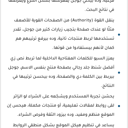
فرعية، وده بيخلّي جوجل يفهرسها بشكل أسرع ويعرضها
في نتائج البحث.
ينقل القوة (Authority) من الصفحات القوية للأضعف
مثلًا لو عندك صفحة بتجيب زيارات كتير من جوجل، تقدر
تستخدمها لربط منتجات تانية، وده بيرفع ترتيبهم هم
كمان لأنهم بيستفادوا من قوتها.
يعزز السيو للكلمات المفتاحية الداخلية لما تربط نص زي
أفضل شنط جلد رجالي بصفحة منتج بنفس الاسم، جوجل
بيربط بين الكلمة دي والصفحة، وده بيحسن ترتيبها في
النتائج.
يحسّن تجربة المستخدم ويشجّعه على الشراء لو الزائر
لقى روابط لمقالات تعليمية، أو منتجات مكملة، هيحس إن
الموقع منظم ومفيد، وده بيزود الثقة وفرص الشراء.
يساعد في تنظيم هيكل الموقع بشكل منطقي الروابط