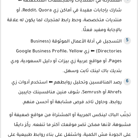
المشاركة في المنتديات والمجتمعات المتخصصة ⬅
شارك بإجابات مفيدة في أماكن زي Reddit، Quora، أو
منتديات متخصصة، وحط رابط لمتجرك لما يكون له علاقة
بالإجابة ومفيد فعلًا.
التسجيل في أدلة الأعمال الموثوقة (Business
Directories) ⬅ زي Google Business Profile، Yellow
Pages، أو مواقع عربية زي بيزات أو دليل السعودية، ودي
بتديك باك لينك ثابت وسهل.
رصد المنافسين وتحليل روابطهم ⬅ استخدم أدوات زي
Ahrefs أو Semrush، شوف منين منافسينك جايبين
روابط، وحاول تاخد فرص مشابهة أو أحسن منهم.
تجنّب الباك لينكس المريبة أو المشتراة من مواقع ضعيفة أو
مشبوهة، لأنها ممكن تضر موقعك أكتر ما تنفعه. ركّز دايمًا
على الجودة مش الكمية، واشتغل على بناء روابط طبيعية على