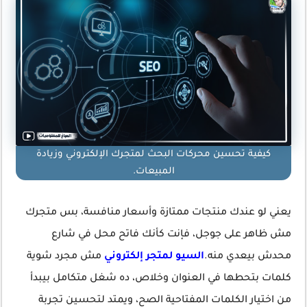
كيفية تحسين محركات البحث لمتجرك الإلكتروني وزيادة
المبيعات.
يعني لو عندك منتجات ممتازة وأسعار منافسة، بس متجرك
مش ظاهر على جوجل، فإنت كأنك فاتح محل في شارع
محدش بيعدي منه.
السيو لمتجر إلكتروني
مش مجرد شوية
كلمات بتحطها في العنوان وخلاص، ده شغل متكامل بيبدأ
من اختيار الكلمات المفتاحية الصح، ويمتد لتحسين تجربة