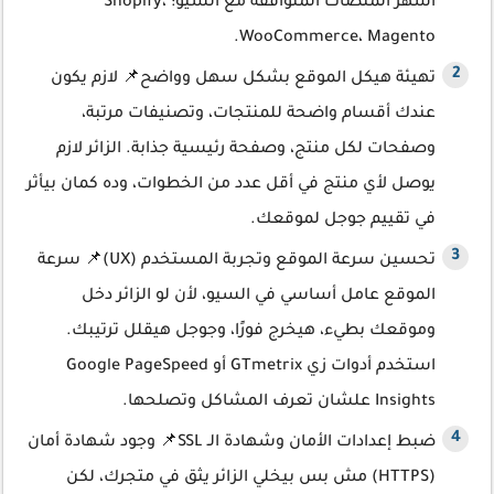
أشهر المنصات المتوافقة مع السيو: Shopify،
WooCommerce، Magento.
تهيئة هيكل الموقع بشكل سهل وواضح📌 لازم يكون
عندك أقسام واضحة للمنتجات، وتصنيفات مرتبة،
وصفحات لكل منتج، وصفحة رئيسية جذابة. الزائر لازم
يوصل لأي منتج في أقل عدد من الخطوات، وده كمان بيأثر
في تقييم جوجل لموقعك.
تحسين سرعة الموقع وتجربة المستخدم (UX)📌 سرعة
الموقع عامل أساسي في السيو، لأن لو الزائر دخل
وموقعك بطيء، هيخرج فورًا، وجوجل هيقلل ترتيبك.
استخدم أدوات زي GTmetrix أو Google PageSpeed
Insights علشان تعرف المشاكل وتصلحها.
ضبط إعدادات الأمان وشهادة الـ SSL📌 وجود شهادة أمان
(HTTPS) مش بس بيخلي الزائر يثق في متجرك، لكن