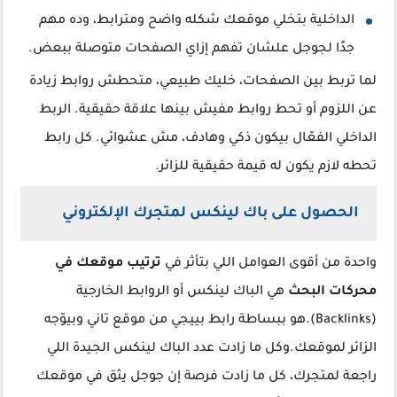
الداخلية بتخلي موقعك شكله واضح ومترابط، وده مهم
جدًا لجوجل علشان تفهم إزاي الصفحات متوصلة ببعض.
لما تربط بين الصفحات، خليك طبيعي، متحطش روابط زيادة
عن اللزوم أو تحط روابط مفيش بينها علاقة حقيقية. الربط
الداخلي الفعّال بيكون ذكي وهادف، مش عشوائي. كل رابط
تحطه لازم يكون له قيمة حقيقية للزائر.
الحصول على باك لينكس لمتجرك الإلكتروني
واحدة من أقوى العوامل اللي بتأثر في
ترتيب موقعك في
محركات البحث
هي الباك لينكس أو الروابط الخارجية
(Backlinks).هو ببساطة رابط بييجي من موقع تاني وبيوّجه
الزائر لموقعك.وكل ما زادت عدد الباك لينكس الجيدة اللي
راجعة لمتجرك، كل ما زادت فرصة إن جوجل يثق في موقعك