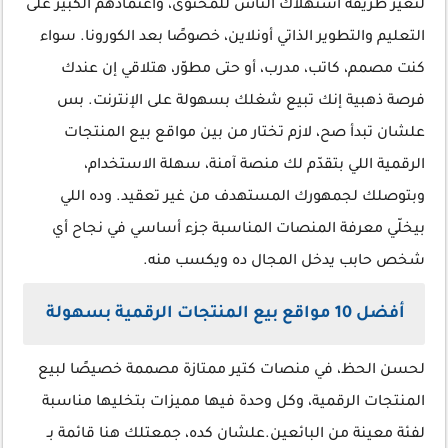
لتغير طريقة استهلاك الناس للمحتوى، واعتمادهم الكبير على
التعليم والتطوير الذاتي أونلاين، خصوصًا بعد الكورونا. سواء
كنت مصمم، كاتب، مدرب، أو حتى مطوّر، هتلاقي إن عندك
فرصة ذهبية إنك تبيع شغلك بسهولة على الإنترنت. بس
علشان تبدأ صح، لازم تختار من بين مواقع بيع المنتجات
الرقمية اللي بتقدّم لك منصة آمنة، سهلة الاستخدام،
وبتوصلك لجمهورك المستهدف من غير تعقيد. وده اللي
بيخلّي معرفة المنصات المناسبة جزء أساسي في نجاح أي
شخص حابب يدخل المجال ده ويكسب منه.
أفضل 10 مواقع بيع المنتجات الرقمية بسهولة
لحسن الحظ، في منصات كتير ممتازة مصممة خصيصًا لبيع
المنتجات الرقمية، وكل وحدة فيها مميزات بتخليها مناسبة
لفئة معينة من البائعين.علشان كده، جمعتلك هنا قائمة بـ