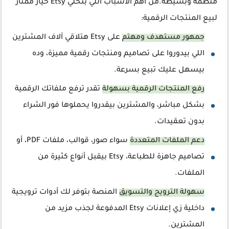
منظمة وبسيطة.من أهم الأسباب اللي بتخلي Etsy خيار ممتاز
لبيع المنتجات الرقمية:
جمهور مستهدف ومهتم
على Etsy هتلاقي آلاف المشترين
اللي بيدوروا على تصاميم ومنتجات رقمية مميزة، وده
بيسهل عليك تبيع بسرعة.
رفع المنتجات الرقمية بسهولة
تقدر ترفع ملفاتك الرقمية
بشكل مباشر، والمشترين بيقدروا يحملوها فور الشراء
بدون تعقيدات.
دعم الملفات المتعددة
سواء صور، قوالب، ملفات PDF، أو
تصاميم جاهزة للطباعة، Etsy بيقبل أنواع كثيرة من
الملفات.
سهولة الترويج والتسويق
المنصة بتوفر لك أدوات ترويجية
داخلية زي إعلانات Etsy المدفوعة لجذب مزيد من
المشترين.