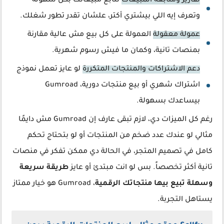
تقارير ومتابعة المبيعات
تتابع مبيعاتك بكل سهولة
وتعرف إيه اللي بيشتري أكتر، علشان تقدر تطور شغلك.
عمولة معقولة
العمولة على كل بيع مش عالية مقارنة
بمنصات تانية، وكمان ما فيش رسوم شهرية.
دعم الاشتراكات والمنتجات المتكررة
لو عايز تعمل نموذج
اشتراك شهري أو بيع منتجات دورية، Gumroad
بيساعدك بسهولة.
رغم كل الميزات دي، لازم تبقى عارف إن Gumroad مش دايمًا
مثالي لو عندك عدد ضخم من المنتجات أو لو بتحتاج تحكم
كامل في تصميم المتجر، في الحالة دي ممكن تفكر في منصات
تانية أكثر تخصصاً. بس لو انت مبتدئ أو عايز
طريقة سريعة
وسهلة تبيع بيها منتجاتك الرقمية
، Gumroad هو خيار ممتاز
يستاهل التجربة.