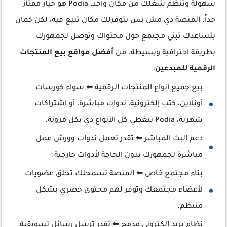
سهولة وتنظم شغلك من مكان واحد، Podia هو خيار ممتاز
جداً. المنصة دي مش بس بتوفرلك مكان تبيع فيه، لكن كمان
بتساعدك تبني مجتمع حول محتواك وتوصل لجمهورك
بطريقة احترافية وبسيطة. من
أفضل مواقع بيع المنتجات
الرقمية للمبدعين
:
بيع جميع أنواع المنتجات الرقمية ⬅ سواء كورسات
أونلاين، كتب إلكترونية، ندوات مباشرة، أو اشتراكات
شهرية، Podia بيغطي كل الأنواع دي بكل مرونة.
دعم البث المباشر ⬅ تقدر تعمل ندوات وورش عمل
مباشرة لجمهورك بدون الحاجة لأدوات خارجية.
بناء مجتمع خاص ⬅ المنصة تسمحلك تخلق عضويات
لأعضاء مجتمعك وتوفر لهم محتوى حصري بشكل
منتظم.
نظام بريد إلكتروني مدمج ⬅ تقدر ترسل رسائل تسويقية