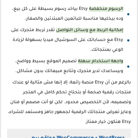
الرسوم منخفضة
Etsy بياخد رسوم بسيطة على كل بيع،
وده بيخليها مناسبة للبائعين المبتدئين والصغار.
إمكانية الربط مع وسائل التواصل
تقدر تربط متجرك على
Etsy مع حساباتك على السوشيال ميديا بسهولة لزيادة
الوعي بمنتجاتك.
واجهة استخدام سهلة
تصميم الموقع بسيط وواضح،
وبيساعدك تدير متجرك وتتابع مبيعاتك بدون مشاكل.
بالرغم من أن Etsy منصة رائعة، إلا إنها مش مثالية لو عندك
منتجات رقمية ضخمة أو بتحتاج تحكم كامل في المتجر
وتصميمه، لأن التخصيص محدود. لكن لو أنت مصمم أو فنان
وعايز تعرض منتجاتك الرقمية لجمهور جاهز ومستعد للشراء،
Etsy هتكون خيار ممتاز.