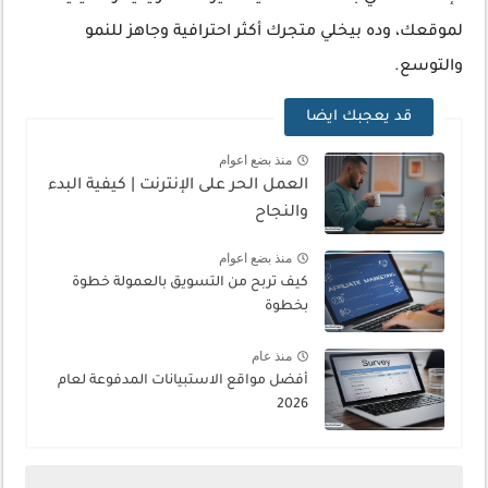
لموقعك، وده بيخلي متجرك أكثر احترافية وجاهز للنمو
والتوسع.
قد يعجبك ايضا
منذ بضع اعوام
العمل الحر على الإنترنت | كيفية البدء
والنجاح
منذ بضع اعوام
كيف تربح من التسويق بالعمولة خطوة
بخطوة
منذ عام
أفضل مواقع الاستبيانات المدفوعة لعام
2026