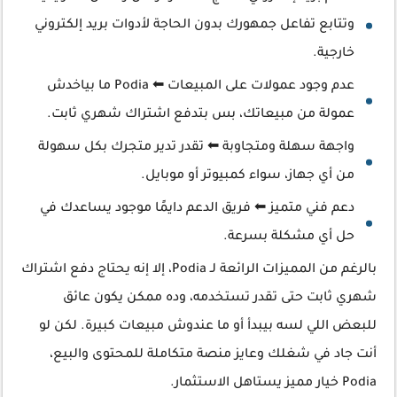
وتتابع تفاعل جمهورك بدون الحاجة لأدوات بريد إلكتروني
خارجية.
عدم وجود عمولات على المبيعات ⬅ Podia ما بياخدش
عمولة من مبيعاتك، بس بتدفع اشتراك شهري ثابت.
واجهة سهلة ومتجاوبة ⬅ تقدر تدير متجرك بكل سهولة
من أي جهاز، سواء كمبيوتر أو موبايل.
دعم فني متميز ⬅ فريق الدعم دايمًا موجود يساعدك في
حل أي مشكلة بسرعة.
بالرغم من المميزات الرائعة لـ Podia، إلا إنه يحتاج دفع اشتراك
شهري ثابت حتى تقدر تستخدمه، وده ممكن يكون عائق
للبعض اللي لسه بيبدأ أو ما عندوش مبيعات كبيرة. لكن لو
أنت جاد في شغلك وعايز منصة متكاملة للمحتوى والبيع،
Podia خيار مميز يستاهل الاستثمار.