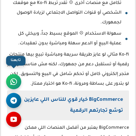
تكامل مع منصات أخرى 💠 تقدر تربط Ko-fi مع موقعك
الشخصي أو قنوات التواصل الاجتماعي لزيادة الوصول
لجمهورك.
سهولة الاستخدام 💠 الموقع بسيط جداً، وبيخلي كل
عملية البيع أو الدعم سهلة ومباشرة بدون تعقيدات.
Ko-fi مثالي لو عايز طريقة سريعة ومباشرة تبيع بيها منتجات
تابعنا
رقمية أو تستقبل دعم من جمهورك، لكنه مش مناسب لو عايز
متجر إلكتروني كامل أو تحكم شامل في البيع والتسويق. لكن
لو بتدور على بساطة ومرونة، Ko-fi هو اختيار ممتاز.
BigCommerce خيار قوي للناس اللي عايزين
توسّع تجارتهم الرقمية
BigCommerce يعتبر من أفضل المنصات اللي ممكن