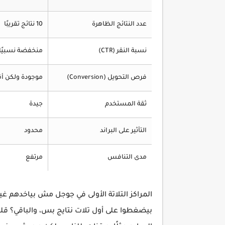
عدد النتائج الظاهرة
10 نتائج تقريبًا
نسبة النقر (CTR)
منخفضة نسبيًا ب
فرص التحويل (Conversion)
موجودة ولكن أ
ثقة المستخدم
جيدة
التأثير على البراند
محدود
مدى التنافس
مرتفع
بيضغطوا على أول تلات نتايج بس، والباقي؟ قلي