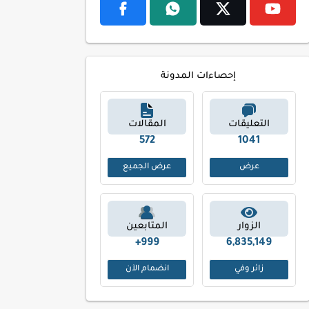
إحصاءات المدونة
التعليقات
المقالات
653
1173
عرض
عرض الجميع
الزوار
المتابعين
999+
6,835,149
زائر وفي
انضمام الآن