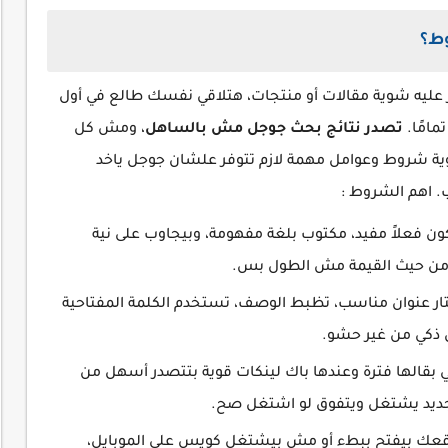
وط؟
 عليه شوية مقالات أو منتجات، هتلاقي نفسك طالع في أول
امًا.
تصدر نتائج بحث جوجل مش بالساهل
، ومش كل
وية شروط وعوامل مهمة لازم تتوفر علشان جوجل ياخد
. اهم الشروط :
كون فعلاً مفيد، مكتوب بلغة مفهومة، وبيجاوب على نية
ى من حيث القيمة مش الطول بس.
ار عنوان مناسب، تظبط الوصف، تستخدم الكلمة المفتاحية
ل ذكي من غير حشو.
ي بقالها فترة وعندها باك لينكات قوية بتتصدر أسهل من
لجديد يشتغل ويتفوق لو اشتغل صح.
عك بيفتح ببطء أو مش بيشتغل كويس على الموبايل،