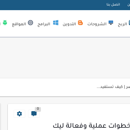
ن
اتصل بنا
الربح
الشروحات
التدوين
البرامج
المواقع
ا
| كيف تستفيد...
لمبتدئين
0
ي موقعك الإلكتروني
ك الاحترافية
خطوات عملية وفعالة ليك