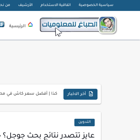
سياسية الخصوصية
اتفاقية الاستخدام
الأرشيف
من نح
الرئيسية
تحميل تطبيق دمج الصور | Velura Studio
كذا | أفضل سعر كاش في مصر 
أخر الاخبار
أفضل طرق الربح من التدوين ل
كيف تحسن تجربة المستخدم ف
التدوين
كيفية إنشاء موقع لعرض أعمال
عايز تتصدر نتائج بحث جوجل؟ 