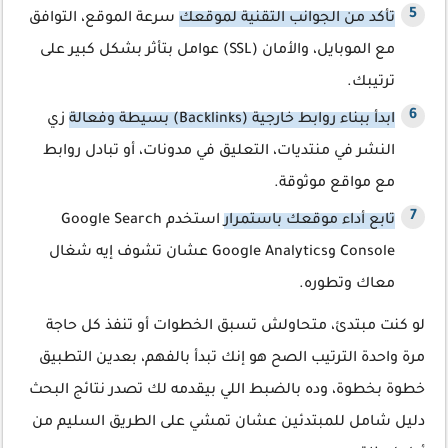
تأكد من الجوانب التقنية لموقعك
سرعة الموقع، التوافق
مع الموبايل، والأمان (SSL) عوامل بتأثر بشكل كبير على
ترتيبك.
ابدأ ببناء روابط خارجية (Backlinks) بسيطة وفعالة
زي
النشر في منتديات، التعليق في مدونات، أو تبادل روابط
مع مواقع موثوقة.
تابع أداء موقعك باستمرار
استخدم Google Search
Console وGoogle Analytics عشان تشوف إيه شغال
معاك وتطوره.
لو كنت مبتدئ، متحاولش تسبق الخطوات أو تنفذ كل حاجة
مرة واحدة الترتيب الصح هو إنك تبدأ بالفهم، بعدين التطبيق
خطوة بخطوة، وده بالضبط اللي بيقدمه لك تصدر نتائج البحث
دليل شامل للمبتدئين عشان تمشي على الطريق السليم من