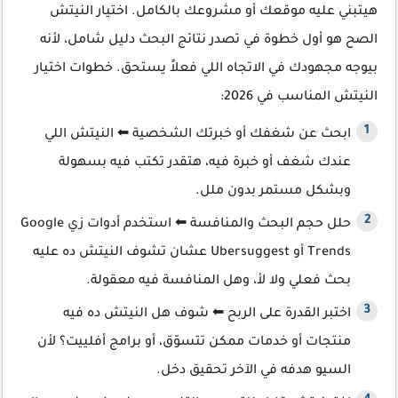
هيتبني عليه موقعك أو مشروعك بالكامل. اختيار النيتش
الصح هو أول خطوة في تصدر نتائج البحث دليل شامل، لأنه
بيوجه مجهودك في الاتجاه اللي فعلاً يستحق. خطوات اختيار
النيتش المناسب في 2026:
ابحث عن شغفك أو خبرتك الشخصية ⬅ النيتش اللي
عندك شغف أو خبرة فيه، هتقدر تكتب فيه بسهولة
وبشكل مستمر بدون ملل.
حلل حجم البحث والمنافسة ⬅ استخدم أدوات زي Google
Trends أو Ubersuggest عشان تشوف النيتش ده عليه
بحث فعلي ولا لأ، وهل المنافسة فيه معقولة.
اختبر القدرة على الربح ⬅ شوف هل النيتش ده فيه
منتجات أو خدمات ممكن تتسوّق، أو برامج أفلييت؟ لأن
السيو هدفه في الآخر تحقيق دخل.