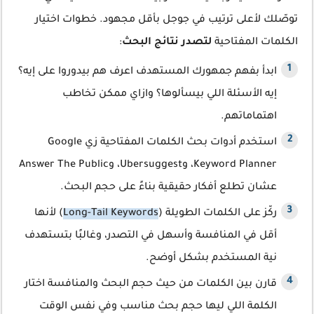
توصّلك لأعلى ترتيب في جوجل بأقل مجهود. خطوات اختيار
الكلمات المفتاحية
لتصدر نتائج البحث
:
ابدأ بفهم جمهورك المستهدف اعرف هم بيدوروا على إيه؟
إيه الأسئلة اللي بيسألوها؟ وازاي ممكن تخاطب
اهتماماتهم.
استخدم أدوات بحث الكلمات المفتاحية زي Google
Keyword Planner، وUbersuggest، وAnswer The Public
عشان تطلع أفكار حقيقية بناءً على حجم البحث.
ركّز على الكلمات الطويلة (
Long-Tail Keywords
) لأنها
أقل في المنافسة وأسهل في التصدر، وغالبًا بتستهدف
نية المستخدم بشكل أوضح.
قارن بين الكلمات من حيث حجم البحث والمنافسة اختار
الكلمة اللي ليها حجم بحث مناسب وفي نفس الوقت