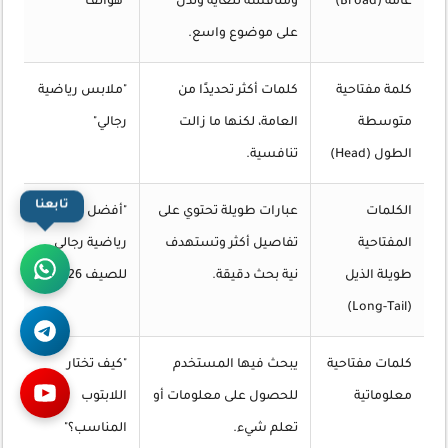
عامة (Broad)
ومنافسة للغاية وتدل
"هواتف"
على موضوع واسع.
كلمة مفتاحية
كلمات أكثر تحديدًا من
"ملابس رياضية
متوسطة
العامة، لكنها ما زالت
رجالي"
الطول (Head)
تنافسية.
تابعنا
الكلمات
عبارات طويلة تحتوي على
"أفضل ملابس
المفتاحية
تفاصيل أكثر وتستهدف
رياضية رجالي
طويلة الذيل
نية بحث دقيقة.
للصيف 2026"
(Long-Tail)
كلمات مفتاحية
يبحث فيها المستخدم
"كيف تختار
معلوماتية
للحصول على معلومات أو
اللابتوب
تعلم شيء.
المناسب؟"