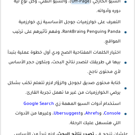
السيو الخارجي (
Off-Page
)، والسيو التقني، وكل نوع ليه
دوره وأدواته.
التعرف على خوارزميات جوجل الأساسية زي خوارزمية
Panda وPenguin وRankBrain، وفهم تأثيرهم على ترتيب
المواقع.
اختيار الكلمات المفتاحية الصح ودي أول خطوة عملية بتبدأ
بيها في طريقك لتصدر نتائج البحث، وبتكون حجر الأساس
لأي محتوى ناجح.
كتابة محتوى صديق لجوجل والزوّار لازم تتعلم تكتب بشكل
يرضي الخوارزميات من غير ما تهمل تجربة القارئ.
استخدام أدوات السيو المهمة زي
Google Search
Console
، و
Ahrefs
، و
Ubersuggest
، وغيرها من الأدوات
اللي هتسهل عليك الرحلة.
علشان تنجح في
تصدر نتائج البحث
، لازم تبدأ من الأساس