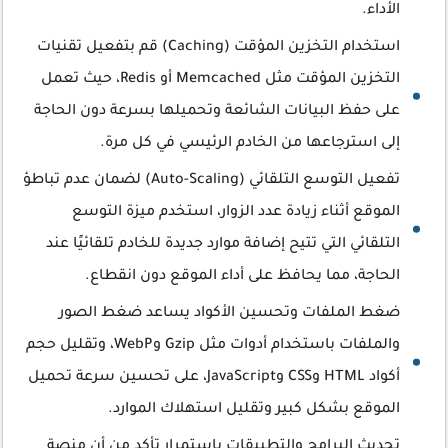
الأداء.
استخدام التخزين المؤقت (Caching) قم بتفعيل تقنيات
التخزين المؤقت مثل Memcached أو Redis، حيث تعمل
على حفظ البيانات الشائعة وتحميلها بسرعة دون الحاجة
إلى استرجاعها من الخادم الرئيسي في كل مرة.
تفعيل التوسع التلقائي (Auto-Scaling) لضمان عدم تباطؤ
الموقع أثناء زيادة عدد الزوار، استخدم ميزة التوسع
التلقائي التي تتيح إضافة موارد جديدة للخادم تلقائيًا عند
الحاجة، مما يحافظ على أداء الموقع دون انقطاع.
ضغط الملفات وتحسين الأكواد يساعد ضغط الصور
والملفات باستخدام أدوات مثل Gzip وWebP، وتقليل حجم
أكواد HTML وCSS وJavaScript، على تحسين سرعة تحميل
الموقع بشكل كبير وتقليل استهلاك الموارد.
تحديث البرامج والتطبيقات باستمرار تأكد من أن منصة