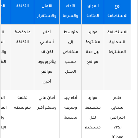
نوع
الموارد
الأداء
الأمان
التكلفة
الم
الاستضافة
المتاحة
والسرعة
والاستقرار
ل
الاستضافة
موارد
متوسط
أمان
منخفضة
الم
السحابية
مشتركة
إلى
أساسي
التكلفة
الص
المشتركة
بين عدة
منخفض
لكن قد
والم
مواقع
حسب
يتأثر بوجود
الش
الحمل
مواقع
أخرى
خادم
موارد
أداء جيد
أمان عالي
تكلفة
الش
سحابي
مخصصة
وسرعة
وتحكم أكبر
متوسطة
الم
افتراضي
لكل
محسنة
وال
(VPS
مستخدم
الإل
Cloud)