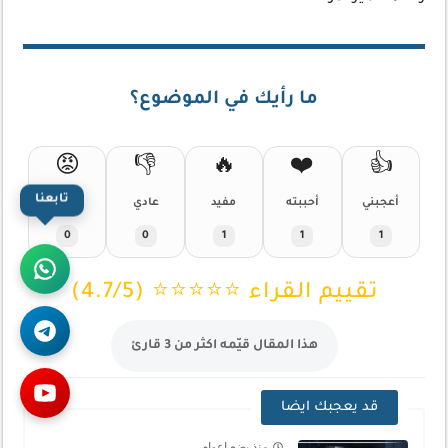
ما رأيك في الموضوع؟
😡
👎
🔥
❤️
👍
أعجبني
أحببته
مفيد
عادي
سيء
تابعنا
0
0
1
1
1
تقييم القراء ⭐⭐⭐⭐⭐ (4.7/5)
هذا المقال قيّمه اكثر من 3 قارئ
قد يعجبك ايضا
منذ بضع اعوام