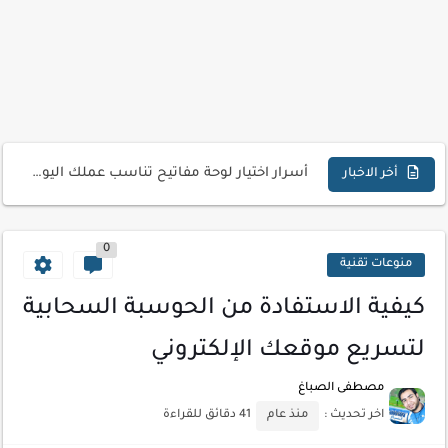
أفضل طرق الربح من التدوين للمبتدئين
كيف تحسن تجربة المستخدم في موقعك الإلكتروني
كيفية إنشاء موقع لعرض أعمالك الاحترافية
أسرار اختيار لوحة مفاتيح تناسب عملك اليومي
أحدث تقنيات الحماية من هجمات السايبر
أخر الاخبار
أدوات مجانية للبحث عن الكلمات المفتاحية 2026
0
كيف تستفيد من تقنيات التعلم الآلي لتحليل بيانات الزوار
منوعات تقنية
كيف تضيف شريط تقدم المقال لموقعك لتحسين تجربة القراءة
كيفية الاستفادة من الحوسبة السحابية
لتسريع موقعك الإلكتروني
مصطفى الصباغ
اخر تحديث :
منذ عام
41 دقائق للقراءة