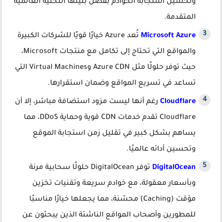
وتحسين استجابة الخوادم بفضل بنيتها التحتية العالمية
المتقدمة.
Microsoft Azure
تُعد Azure خيارًا قويًا للشركات الكبيرة
والمواقع التي تحتاج إلى تكامل مع منتجات Microsoft،
حيث توفر حلولًا مثل Azure CDN وVirtual Machines التي
تساعد في تسريع المواقع وضمان استقرارها.
Cloudflare
رغم أنها ليست مزود استضافة مباشر، إلا أن
Cloudflare تقدم خدمات CDN قوية وحماية DDoS، مما
يساهم بشكل كبير في تقليل زمن استجابة الموقع
وتحسين أدائه عالميًا.
DigitalOcean
توفر DigitalOcean حلولًا سحابية مرنة
وبأسعار معقولة، مع خوادم سريعة وتقنيات تخزين
مؤقت (Caching) محسّنة، مما يجعلها خيارًا مناسبًا
للمطورين وأصحاب المواقع الناشئة الذين يبحثون عن