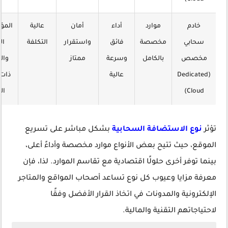
خادم
موارد
أداء
أمان
عالية
الم
سحابي
مخصصة
فائق
واستقرار
التكلفة
ال
مخصص
بالكامل
وسرعة
ممتاز
وال
(Dedicated
عالية
ذات 
Cloud)
ال
تؤثر
نوع الاستضافة السحابية
بشكل مباشر على تسريع
الموقع، حيث تتيح بعض الأنواع موارد مخصصة وأداءً أعلى،
بينما توفر أخرى حلولًا اقتصادية مع تقاسم الموارد. لذا، فإن
معرفة مزايا وعيوب كل نوع تساعد أصحاب المواقع والمتاجر
الإلكترونية والمدونات في اتخاذ القرار الأفضل وفقًا
لاحتياجاتهم التقنية والمالية.