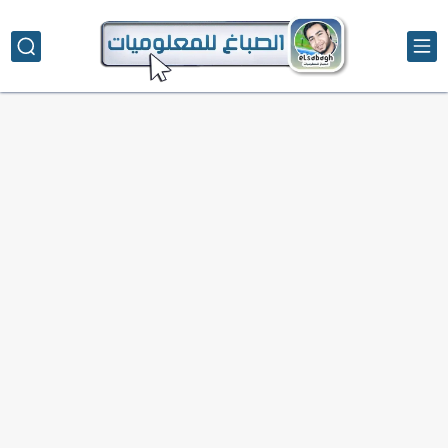
تحميل تطبيق دمج الصور | Velura Studio
كذا | أفضل سعر كاش في مصر | كيف تستفيد...