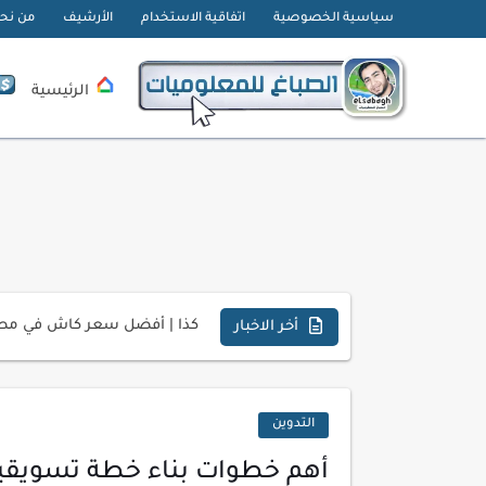
سياسية الخصوصية
اتفاقية الاستخدام
الأرشيف
من نح
الرئيسية
تحميل تطبيق دمج الصور | Velura Studio
كذا | أفضل سعر كاش في مصر 
أخر الاخبار
أفضل طرق الربح من التدوين ل
كيف تحسن تجربة المستخدم ف
كيفية إنشاء موقع لعرض أعمال
التدوين
أسرار اختيار لوحة مفاتيح تن
أهم خطوات بناء خطة تسويقي