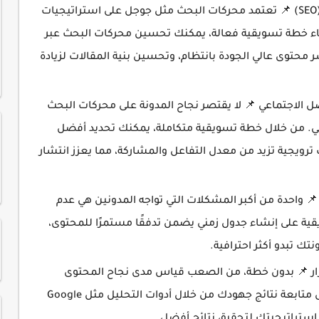
تحسين ظهور مدونتك في محركات البحث (SEO) 📌 تعتمد محركات البحث مثل جوجل على استراتيجيات
محددة لتقييم المحتوى وترتيبه. من خلال بناء خطة تسويق
استخدام الكلمات المفتاحية المناسبة، ونشر محتوى عالي الج
زيادة التفاعل والمشاركة على وسائل التواصل الاجتماعي 
فقط، بل يمتد إلى وسائل التواصل الاجتماعي. من خلال
المنصات لنشر محتواك، واستخدام أساليب ترويجية تزيد من 
تحقيق استمرارية وجدولة منظمة للمحتوى 📌 واحدة من أ
الانتظام في النشر. تساعدك الخطة التسويقية على إنشاء
مما يحافظ على تفاعل ا
تحليل الأداء وتحسين الاستراتيجية باستمرار 📌 بد
الخاص بك. تساعدك الخطة التسويقية على متابعة نتائج جهودك من خلال أدوات التحليل مثل Google