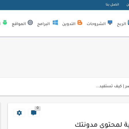
ن
اتصل بنا
الربح
الشروحات
التدوين
البرامج
المواقع
ا
| كيف تستفيد...
لمبتدئين
ي موقعك الإلكتروني
0
ك الاحترافية
اسب عملك اليومي
ة لمحتوى مدونتك