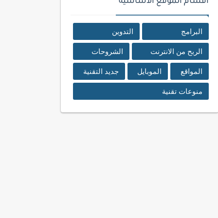
اقسام الموقع الأساسية
البرامج
التدوين
الربح من الانترنت
الشروحات
المواقع
الموبايل
جديد التقنية
منوعات تقنية