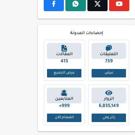
إحصاءات المدونة
التعليقات
المقالات
492
869
عرض
عرض الجميع
الزوار
المتابعين
999+
6,835,149
زائر وفي
انضمام الآن