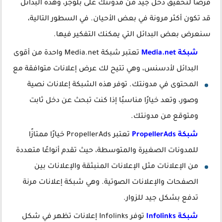
فرصًا لتحقيق دخل جيد من مدونتك على بلوجر، وهذه البدائل
قد تكون أكثر مرونة في بعض الأحيان. في السطور التالية،
سنعرض بعض البدائل التي يمكنك التفكير فيها.
شبكة Media.net
تعتبر شبكة Media.net واحدة من أقوى
البدائل لأدسنس، وهي تتيح لك عرض إعلانات متوافقة مع
المحتوى في مدونتك. توفر هذه الشبكة إعلانات نصية
وصور، وتعد خيارًا مناسبًا إذا كنت تبحث عن دخل ثابت
ومتوقع من مدونتك.
شبكة PropellerAds
تعتبر PropellerAds خيارًا ممتازًا
للمدونات الصغيرة والمتوسطة، حيث تقدم أنواعًا متعددة
من الإعلانات مثل الإعلانات المنبثقة والإعلانات بين
الصفحات والإعلانات الصوتية. وهي شبكة إعلانات مرنة
تدفع بشكل جيد للزوار.
شبكة Infolinks
توفر Infolinks إعلانات تظهر في شكل