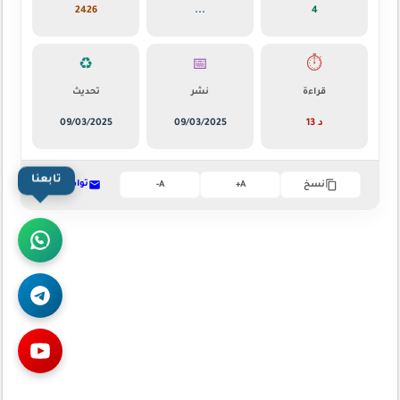
2426
...
4
♻️
📅
⏱️
قراءة
نشر
تحديث
13 د
09/03/2025
09/03/2025
تابعنا
تواصل
نسخ
A+
A-