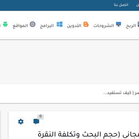
ن
اتصل بنا
الربح
الشروحات
التدوين
البرامج
المواقع
ا
| كيف تستفيد...
لمبتدئين
0
ي موقعك الإلكتروني
ك الاحترافية
انى (حجم البحث وتكلفة النقرة