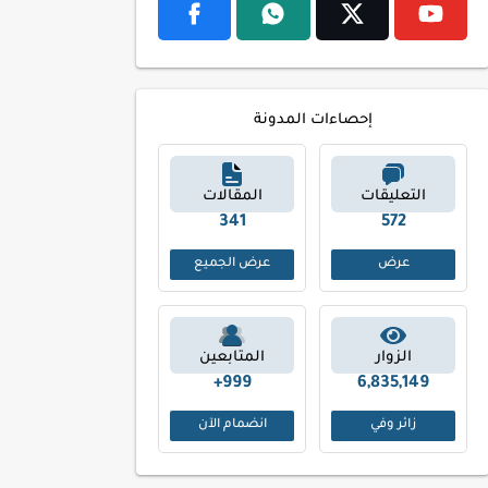
إحصاءات المدونة
التعليقات
المقالات
422
692
عرض
عرض الجميع
الزوار
المتابعين
999+
6,835,149
زائر وفي
انضمام الآن