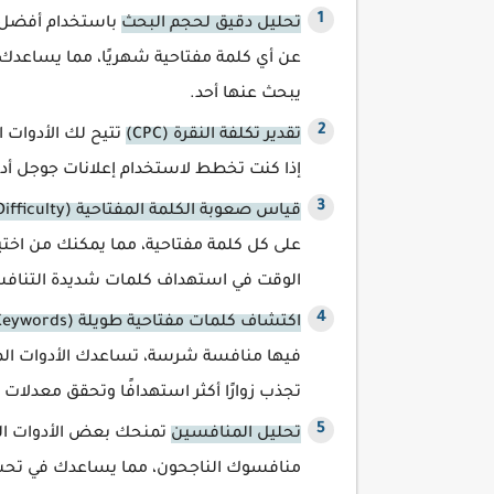
تحليل دقيق لحجم البحث
باستخدام أفضل م
عن أي كلمة مفتاحية شهريًا، مما يساعدك ع
يبحث عنها أحد.
تقدير تكلفة النقرة (CPC)
تتيح لك الأدوات ا
إذا كنت تخطط لاستخدام إعلانات جوجل أدز
قياس صعوبة الكلمة المفتاحية (Keyword Difficulty)
على كل كلمة مفتاحية، مما يمكنك من اختيا
الوقت في استهداف كلمات شديدة التنافس
اكتشاف كلمات مفتاحية طويلة (Long-Tail Keywords)
فيها منافسة شرسة، تساعدك الأدوات الم
تجذب زوارًا أكثر استهدافًا وتحقق معدلات 
تحليل المنافسين
تمنحك بعض الأدوات المج
منافسوك الناجحون، مما يساعدك في تحسي