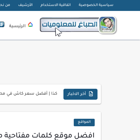
سياسية الخصوصية
اتفاقية الاستخدام
الأرشيف
من نح
الرئيسية
تحميل تطبيق دمج الصور | Velura Studio
كذا | أفضل سعر كاش في مصر 
أخر الاخبار
أفضل طرق الربح من التدوين ل
كيف تحسن تجربة المستخدم ف
المواقع
كيفية إنشاء موقع لعرض أعمال
افضل موقع كلمات مفتاحية مج