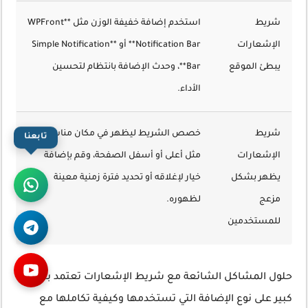
شريط
استخدم إضافة خفيفة الوزن مثل **WPFront
الإشعارات
Notification Bar** أو **Simple Notification
يبطئ الموقع
Bar**، وحدث الإضافة بانتظام لتحسين
الأداء.
شريط
خصص الشريط ليظهر في مكان مناسب،
تابعنا
الإشعارات
مثل أعلى أو أسفل الصفحة، وقم بإضافة
يظهر بشكل
خيار لإغلاقه أو تحديد فترة زمنية معينة
مزعج
لظهوره.
للمستخدمين
حلول المشاكل الشائعة مع شريط الإشعارات تعتمد بشكل
كبير على نوع الإضافة التي تستخدمها وكيفية تكاملها مع