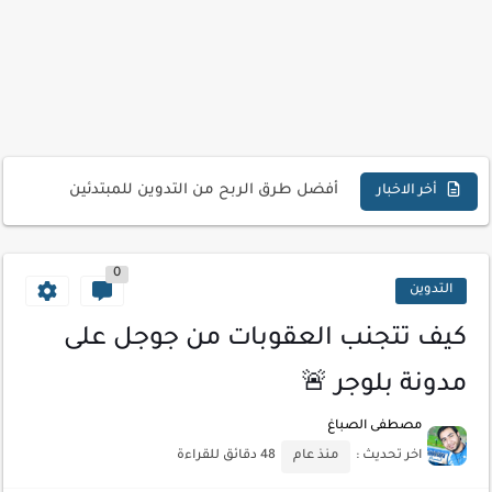
تحميل تطبيق دمج الصور | Velura Studio
كذا | أفضل سعر كاش في مصر | كيف تستفيد...
أفضل طرق الربح من التدوين للمبتدئين
كيف تحسن تجربة المستخدم في موقعك الإلكتروني
أخر الاخبار
كيفية إنشاء موقع لعرض أعمالك الاحترافية
0
أسرار اختيار لوحة مفاتيح تناسب عملك اليومي
التدوين
أحدث تقنيات الحماية من هجمات السايبر
كيف تتجنب العقوبات من جوجل على
أدوات مجانية للبحث عن الكلمات المفتاحية 2026
مدونة بلوجر 🚨
كيف تستفيد من تقنيات التعلم الآلي لتحليل بيانات الزوار
مصطفى الصباغ
كيف تضيف شريط تقدم المقال لموقعك لتحسين تجربة القراءة
اخر تحديث :
منذ عام
48 دقائق للقراءة