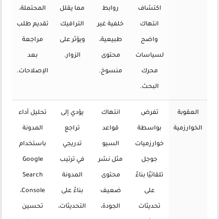
اكتشاف
روابط
مما يقلل
المحتملة،
انتهاك
خلفية غير
الترافيك
تقديم طلب
واضح
طبيعية،
ويؤثر على
مراجعة
لسياسات
محتوى
الزوار.
بعد
محرك
منسوخ.
الإصلاحات.
البحث.
العقوبة
تفرض
انتهاك
يؤدي إلى
تحليل أداء
الخوارزمية
بواسطة
قواعد
تراجع
المدونة
خوارزميات
السيو
تدريجي
باستخدام
جوجل
مثل نشر
في ترتيب
Google
تلقائيًا بناءً
محتوى
المدونة
Search
على
ضعيف
بناءً على
Console،
تحديثات
الجودة،
التحديثات،
تحسين