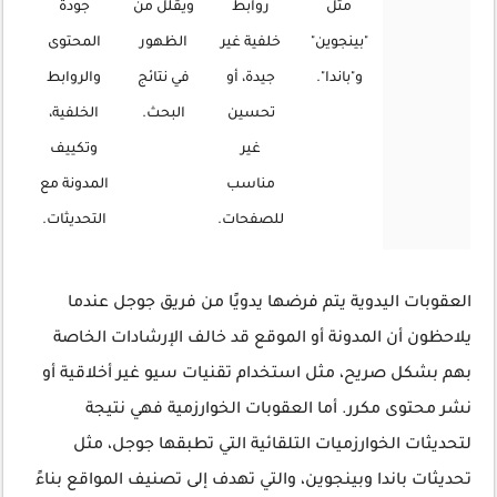
مثل
روابط
ويقلل من
جودة
"بينجوين"
خلفية غير
الظهور
المحتوى
و"باندا".
جيدة، أو
في نتائج
والروابط
تحسين
البحث.
الخلفية،
غير
وتكييف
مناسب
المدونة مع
للصفحات.
التحديثات.
العقوبات اليدوية يتم فرضها يدويًا من فريق جوجل عندما
يلاحظون أن المدونة أو الموقع قد خالف الإرشادات الخاصة
بهم بشكل صريح، مثل استخدام تقنيات سيو غير أخلاقية أو
نشر محتوى مكرر. أما العقوبات الخوارزمية فهي نتيجة
لتحديثات الخوارزميات التلقائية التي تطبقها جوجل، مثل
تحديثات باندا وبينجوين، والتي تهدف إلى تصنيف المواقع بناءً