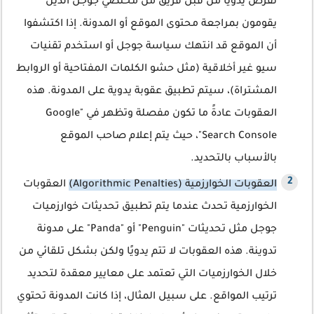
تُفرض يدويًا من قبل فريق من مختصي جوجل الذين
يقومون بمراجعة محتوى الموقع أو المدونة. إذا اكتشفوا
أن الموقع قد انتهك سياسة جوجل أو استخدم تقنيات
سيو غير أخلاقية (مثل حشو الكلمات المفتاحية أو الروابط
المشتراة)، سيتم تطبيق عقوبة يدوية على المدونة. هذه
العقوبات عادةً ما تكون مفصلة وتظهر في "Google
Search Console"، حيث يتم إعلام صاحب الموقع
بالأسباب بالتحديد.
العقوبات الخوارزمية (Algorithmic Penalties)
العقوبات
الخوارزمية تحدث عندما يتم تطبيق تحديثات خوارزميات
جوجل مثل تحديثات "Penguin" أو "Panda" على مدونة
تدوينة. هذه العقوبات لا تتم يدويًا ولكن بشكل تلقائي من
خلال الخوارزميات التي تعتمد على معايير معقدة لتحديد
ترتيب المواقع. على سبيل المثال، إذا كانت المدونة تحتوي