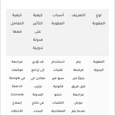
نوع
التعريف
أسباب
كيفية
كيفية
العقوبة
العقوبة
التأثير
التعامل
على
معها
مدونة
تدوينة
العقوبة
يتم
استخدام
قد تؤدي
مراجعة
اليدوية
فرضها
تقنيات
إلى تراجع
موقعك
يدويًا من
سيو غير
مفاجئ في
في Google
قبل فريق
قانونية،
ترتيب
Search
مراجعة
حشو
المدونة
Console،
جوجل
الكلمات
في نتائج
إصلاح
عندما يتم
المفتاحية،
البحث،
الأخطاء