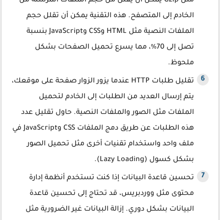
مثل Gzip يمكن أن يقلل من حجم الملفات المرسلة من
الخادم إلى المتصفح. هذه التقنية يمكن أن تقلل حجم
الملفات النصية مثل HTML وCSS وJavaScript بنسبة
تصل إلى 70%، مما يسرع تحميل الصفحات بشكل
ملحوظ.
تقليل طلبات HTTP عندما يزور الزوار صفحة على موقعك،
يتم إرسال العديد من الطلبات إلى الخادم لتحميل
الملفات مثل الصور والملفات النصية. حاول تقليل عدد
هذه الطلبات عن طريق دمج الملفات CSS وJavaScript في
ملف واحد واستخدام تقنيات أخرى مثل تحميل الصور
بشكل كسول (Lazy Loading).
تحسين قاعدة البيانات إذا كنت تستخدم أنظمة إدارة
محتوى مثل ووردبريس، قد تحتاج إلى تحسين قاعدة
البيانات بشكل دوري. إزالة البيانات غير الضرورية مثل