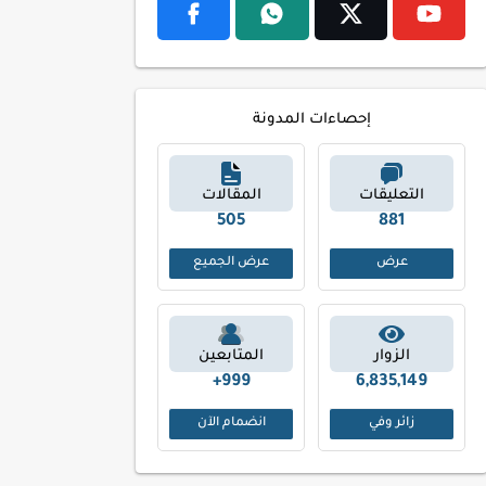
إحصاءات المدونة
التعليقات
المقالات
590
1014
عرض
عرض الجميع
الزوار
المتابعين
999+
6,835,149
زائر وفي
انضمام الآن