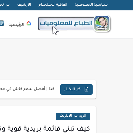
سياسية الخصوصية
اتفاقية الاستخدام
الأرشيف
من نح
الرئيسية
تحميل تطبيق دمج الصور | Velura Studio
كذا | أفضل سعر كاش في مصر 
أفضل طرق الربح من التدوين ل
أخر الاخبار
كيف تحسن تجربة المستخدم ف
كيفية إنشاء موقع لعرض أعمال
الربح من الانترنت
أسرار اختيار لوحة مفاتيح تن
كيف تبني قائمة بريدية قوية وتح