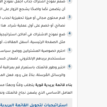
صمم نموذج اشتراك جذاب اجعل نموذج الا
أن يتضمن نصًا واضحًا يشجع الزوار على ا
قدم محتوى مجاني أو ميزة تحفيزية لجذب الم
نصائح، أو خصم على أول عملية شراء. هذا 
ضع نموذج الاشتراك في أماكن استراتيجية
مثل الصفحة الرئيسية، أسفل المقالات، أو ا
احترم خصوصية المشتركين ووضح سياستك 
ستستخدم بريدهم الإلكتروني، لضمان كسب
اختبر وطور قائمتك باستمرار قم بمراقبة أ
والرسائل المُرسلة، بناءً على ردود فعل ال
بناء قائمة بريدية قوية
يتطلب وقتًا وجهدًا مس
العامل الأساسي الذي يضمن نجاح قائمتك ون
استراتيجيات لتحويل القائمة البريدية إ