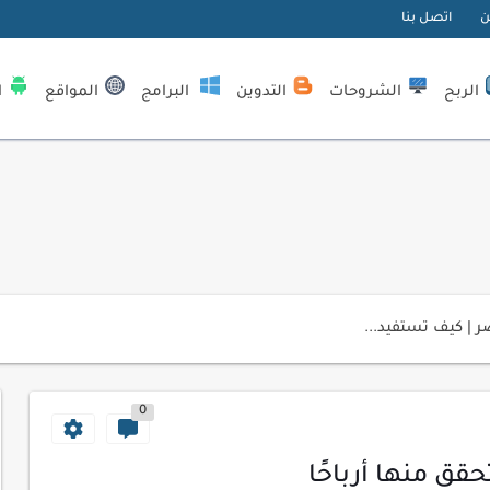
ن
اتصل بنا
الربح
الشروحات
التدوين
البرامج
المواقع
ا
| كيف تستفيد...
لمبتدئين
ي موقعك الإلكتروني
0
ك الاحترافية
اسب عملك اليومي
قق منها أرباحًا