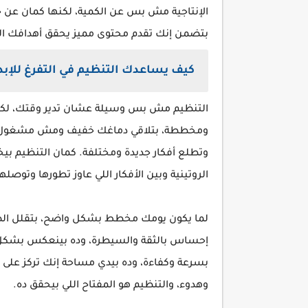
الإنتاجية مش بس عن الكمية، لكنها كمان عن جو
بتضمن إنك تقدم محتوى مميز يحقق أهدافك ا
كيف يساعدك التنظيم في التفرغ للإبد
التنظيم مش بس وسيلة عشان تدير وقتك، لكنه أد
ومخططة، بتلاقي دماغك خفيف ومش مشغول بحاج
وتطلع أفكار جديدة ومختلفة. كمان التنظيم بي
الروتينية وبين الأفكار اللي عاوز تطورها وتوص
لما يكون يومك مخطط بشكل واضح، بتقلل الض
إحساس بالثقة والسيطرة، وده بينعكس بشكل
بسرعة وكفاءة، وده بيدي مساحة إنك تركز على تط
وهدوء، والتنظيم هو المفتاح اللي بيحقق ده.