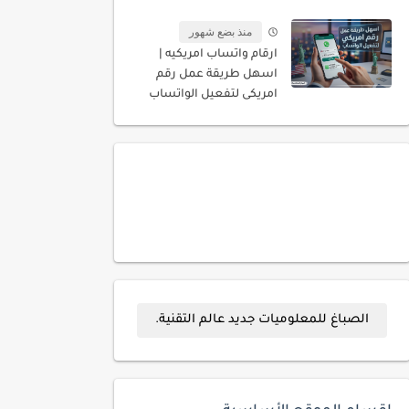
المسجله باسمك
منذ بضع شهور
ارقام واتساب امريكيه |
اسهل طريقة عمل رقم
امريكى لتفعيل الواتساب
الصباغ للمعلوميات جديد عالم التقنية.