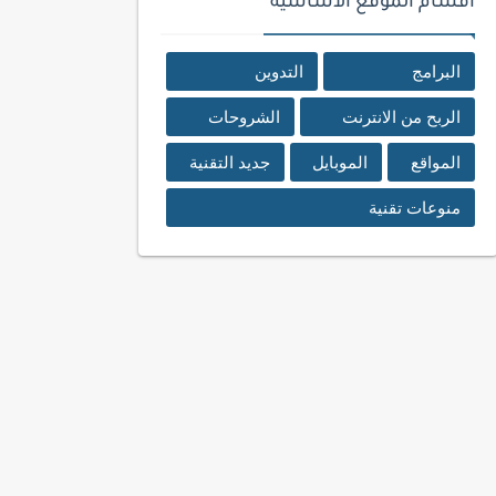
اقسام الموقع الأساسية
البرامج
التدوين
الربح من الانترنت
الشروحات
المواقع
الموبايل
جديد التقنية
منوعات تقنية