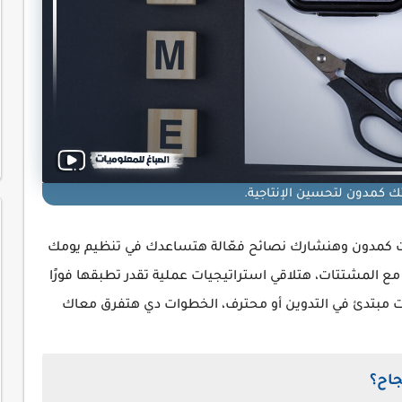
ك كمدون لتحسين الإنتاجية.
وقت كمدون وهنشارك نصائح فعّالة هتساعدك في تنظيم يومك
ع المشتتات، هتلاقي استراتيجيات عملية تقدر تطبقها فورًا
ت مبتدئ في التدوين أو محترف، الخطوات دي هتفرق معاك
جاح؟