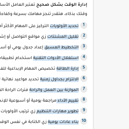
إدارة الوقت بشكل صحيح
تعتبر العامل الأسا
وقتك بذكاء، هتقدر تنجز مهامك بسرعة وكفاءة 
تحديد الأولويات
التركيز على المهام الأكثر 
تقليل المشتتات
زي مواقع التواصل أو إش
التخطيط المسبق
إعداد جدول يومي أو أس
استغلال الأدوات التقنية
استخدام تطبيقات
إدارة الطاقة
تخصيص المهام الإبداعية للفت
الالتزام بجداول زمنية
تحديد مواعيد نهائي
الموازنة بين العمل والراحة
فترات الراحة ا
تقييم الأداء
مراجعة يومية أو أسبوعية للإ
تطوير مهارات التنظيم
زي ترتيب الأولويات
بناء عادات يومية
زي الكتابة في نفس الوقت 