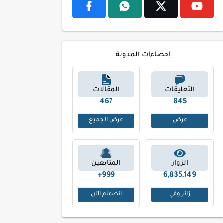
إحصاءات المدونة
التعليقات
المقالات
551
972
عرض
عرض الجميع
الزوار
المتابعين
999+
6,835,149
زائر وفي
انضمام الآن