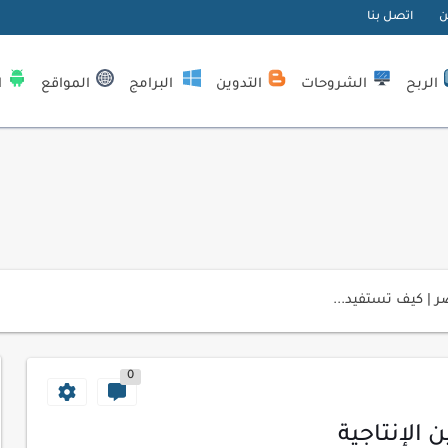
ن
اتصل بنا
الربح
الشروحات
التدوين
البرامج
المواقع
ا
| كيف تستفيد...
لمبتدئين
ي موقعك الإلكتروني
0
ك الاحترافية
اسب عملك اليومي
الإنتاجية