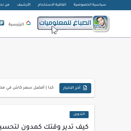
سياسية الخصوصية
اتفاقية الاستخدام
الأرشيف
من نح
الرئيسية
تحميل تطبيق دمج الصور | Velura Studio
كذا | أفضل سعر كاش في مصر 
أفضل طرق الربح من التدوين ل
أخر الاخبار
كيف تحسن تجربة المستخدم ف
كيفية إنشاء موقع لعرض أعمال
التدوين
أسرار اختيار لوحة مفاتيح تن
كيف تدير وقتك كمدون لتحسين 