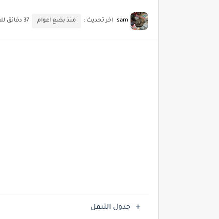
أحدث تقنيات الحماية من هجم
sam
اخر تحديث :
منذ بضع اعوام
37 دقائق للقراءة
أدوات مجانية للبحث عن الكلمات ا
كيف تستفيد من تقنيات التعلم ا
كيف تضيف شريط تقدم المقال
جدول التنقل