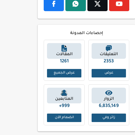
إحصاءات المدونة
التعليقات
المقالات
1261
2353
عرض
عرض الجميع
الزوار
المتابعين
999+
6,835,149
زائر وفي
انضمام الآن