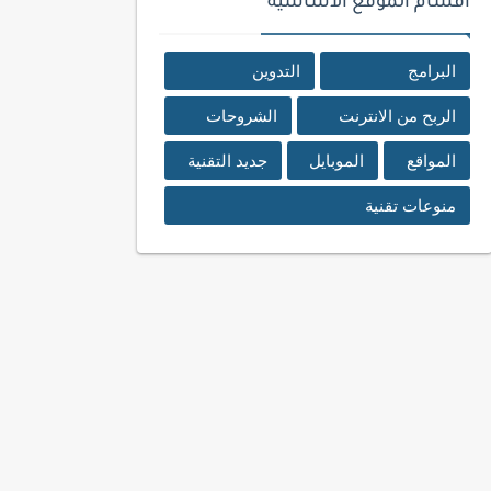
اقسام الموقع الأساسية
البرامج
التدوين
الربح من الانترنت
الشروحات
المواقع
الموبايل
جديد التقنية
منوعات تقنية