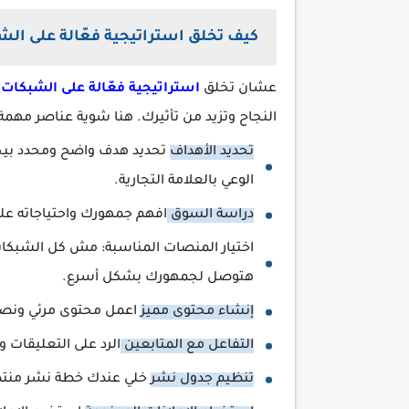
كيف تخلق استراتيجية فعّالة على الش
عشان تخلق
استراتيجية فعّالة على الشبكات 
النجاح وتزيد من تأثيرك. هنا شوية عناصر مهمة 
تحديد الأهداف
تحديد هدف واضح ومحدد بيخلي 
الوعي بالعلامة التجارية.
دراسة السوق
افهم جمهورك واحتياجاته عل
اختيار المنصات المناسبة: مش كل الشبكات 
هتوصل لجمهورك بشكل أسرع.
إنشاء محتوى مميز
اعمل محتوى مرئي ونصي ب
التفاعل مع المتابعين
الرد على التعليقات و
تنظيم جدول نشر
خلي عندك خطة نشر منت