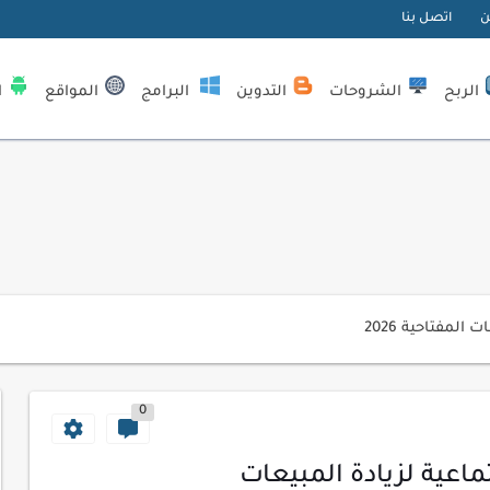
ن
اتصل بنا
| كيف تستفيد...
الربح
الشروحات
التدوين
البرامج
المواقع
ا
لمبتدئين
ي موقعك الإلكتروني
ك الاحترافية
اسب عملك اليومي
ات السايبر
لمفتاحية 2026
لآلي لتحليل بيانات الزوار
0
 لموقعك لتحسين تجربة القراءة
اعية لزيادة المبيعات