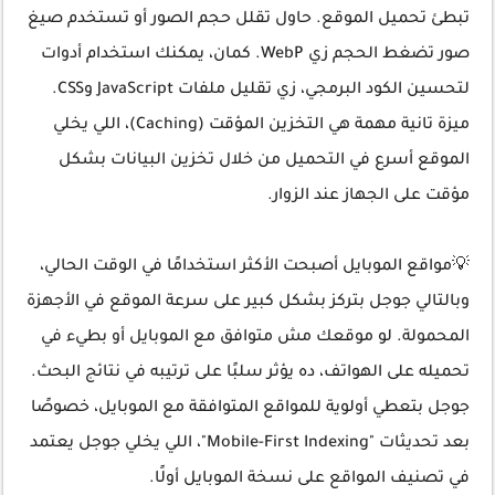
تبطئ تحميل الموقع. حاول تقلل حجم الصور أو تستخدم صيغ
صور تضغط الحجم زي WebP. كمان، يمكنك استخدام أدوات
لتحسين الكود البرمجي، زي تقليل ملفات JavaScript وCSS.
ميزة تانية مهمة هي التخزين المؤقت (Caching)، اللي يخلي
الموقع أسرع في التحميل من خلال تخزين البيانات بشكل
مؤقت على الجهاز عند الزوار.
💡مواقع الموبايل أصبحت الأكثر استخدامًا في الوقت الحالي،
وبالتالي جوجل بتركز بشكل كبير على سرعة الموقع في الأجهزة
المحمولة. لو موقعك مش متوافق مع الموبايل أو بطيء في
تحميله على الهواتف، ده يؤثر سلبًا على ترتيبه في نتائج البحث.
جوجل بتعطي أولوية للمواقع المتوافقة مع الموبايل، خصوصًا
بعد تحديثات "Mobile-First Indexing"، اللي يخلي جوجل يعتمد
في تصنيف المواقع على نسخة الموبايل أولًا.