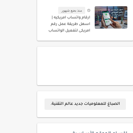
المسجله باسمك
منذ بضع شهور
ارقام واتساب امريكيه |
اسهل طريقة عمل رقم
امريكى لتفعيل الواتساب
الصباغ للمعلوميات جديد عالم التقنية.