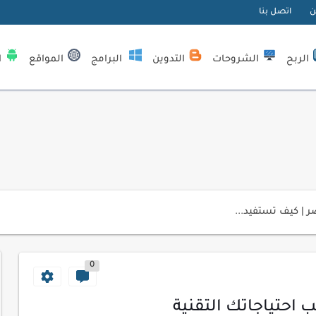
ن
اتصل بنا
الربح
الشروحات
التدوين
البرامج
المواقع
ا
| كيف تستفيد...
لمبتدئين
ي موقعك الإلكتروني
0
ك الاحترافية
 احتياجاتك التقنية
اسب عملك اليومي