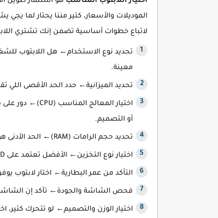
اختيار اللابتوب المناسب
هو استثمار طويل الأم
الموديلات والأسعار، كتير مننا يحتار لما يجي 
لاتباع خطوات أساسية تضمن إنك تشتري اللابتوب
تحديد نوع الاستخدام← هل اللابتوب للشغل
معينة.
تحديد الميزانية← حدد الحد الأقصى اللي 
أو التصميم.
تحديد حجم الرامات (RAM)← الحد الأدنى هو 8 جيجابايت، لكن لو الاستخدام تقيل زود لـ16 جيجابايت.
اختيار نوع التخزين← الأفضل تعتمد على SSD لأنه أسرع بكتير من HDD في الأداء.
التأكد من عمر البطارية← اختار لابتوب يوف
فحص الشاشة والجودة← تأكد إن الشاشة واضحة وبدق
اختيار الوزن والتصميم← لو تتحرك كتير، ا