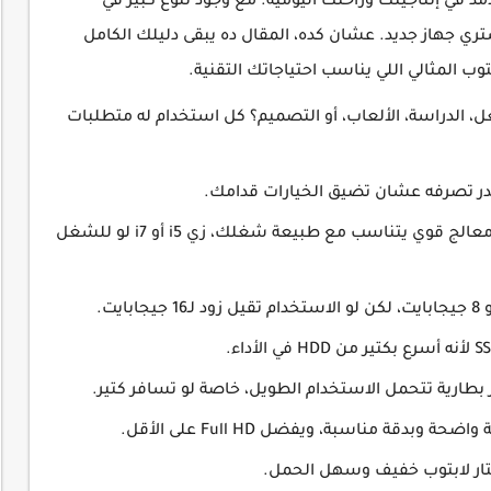
د في إنتاجيتك وراحتك اليومية. مع وجود تنوع كبير في
يشتري جهاز جديد. عشان كده، المقال ده يبقى دليلك الكامل
 المثالي اللي يناسب احتياجاتك التقنية.
، الدراسة، الألعاب، أو التصميم؟ كل استخدام له متطلبات
تقدر تصرفه عشان تضيق الخيارات قدامك.
اختيار المعالج المناسب (CPU)← دور على معالج قوي يتناسب مع طبيعة شغلك، زي i5 أو i7 لو للشغل
ر بطارية تتحمل الاستخدام الطويل، خاصة لو تسافر كتير.
ة مناسبة، ويفضل Full HD على الأقل.
ختار لابتوب خفيف وسهل الحمل.