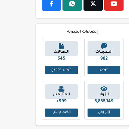
إحصاءات المدونة
التعليقات
المقالات
615
1096
عرض
عرض الجميع
الزوار
المتابعين
999+
6,835,149
زائر وفي
انضمام الآن