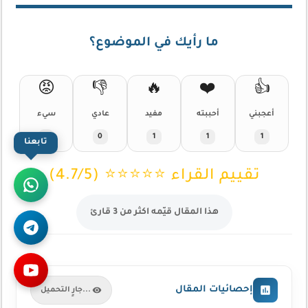
ما رأيك في الموضوع؟
😡
👎
🔥
❤️
👍
أعجبني
أحببته
مفيد
عادي
سيء
1
1
1
0
0
تابعنا
تقييم القراء ⭐⭐⭐⭐⭐ (4.7/5)
هذا المقال قيّمه اكثر من 3 قارئ
إحصائيات المقال
جارٍ التحميل...