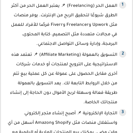
العمل الحر (Freelancing) 📌 يعتبر العمل الحر من أكثر
الطرق شيوعًا لتحقيق الربح من الإنترنت. يوفر منصات
مثل Upwork وFreelancer وFiverr فرصًا للأفراد للعمل
في مجالات متعددة مثل التصميم، كتابة المحتوى،
البرمجة، وإدارة وسائل التواصل الاجتماعي.
التسويق بالعمولة (Affiliate Marketing) 📌 تعتمد هذه
الاستراتيجية على الترويج لمنتجات أو خدمات شركات
أخرى مقابل الحصول على عمولة عن كل عملية بيع تتم
من خلال الروابط التابعة لك. يعد التسويق بالعمولة
طريقة فعالة وسهلة لربح الأموال دون الحاجة إلى إنشاء
منتجاتك الخاصة.
التجارة الإلكترونية 📌 أصبح إنشاء متجر إلكتروني
واستغلال منصات مثل Shopify وAmazon أسهل من أي
وقت مضى. يمكنك بيع المنتجات المادية أو الرقمية مع