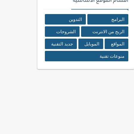
اقسام الموقع الأساسية
البرامج
التدوين
الربح من الانترنت
الشروحات
المواقع
الموبايل
جديد التقنية
منوعات تقنية