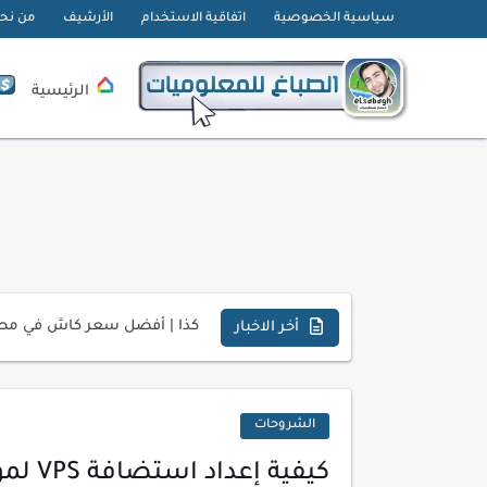
سياسية الخصوصية
اتفاقية الاستخدام
الأرشيف
من نح
الرئيسية
تحميل تطبيق دمج الصور | Velura Studio
كذا | أفضل سعر كاش في مصر 
أخر الاخبار
أفضل طرق الربح من التدوين ل
كيف تحسن تجربة المستخدم ف
الشروحات
كيفية إنشاء موقع لعرض أعمال
كيفية إعداد استضافة VPS لموقعك الإلكتروني