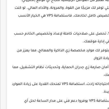
ة تعتبر من العوامل الرئيسية لنجاح أي موقع إلكتروني.
ي توفر لك مزيجًا من القوة، والمرونة، والأداء العالي. لو كنت
صاحب موقع أو مدونة تحتاج لحلول متقدمة وتخصيص كامل لخادمك، فاستضافة VPS هي الخيار الأنسب
تحكم كامل في الخادم⇦ مع استضافة VPS، تحصل على صلاحيات كاملة لإعداد وتخصيص الخادم حسب
في إدارة موقعك.
اء أسرع وأكثر استقرارًا⇦ استضافة VPS بتوفر لك موارد مخصصة زي الذاكرة والمعالج، مما يعزز من
ة الزوار.
طبق سياسات أمان صارمة زي جدران الحماية، وتحديثات نظام التشغيل، مما
عك.
المرونة في التوسع⇦ لو موقعك بدأ يكبر واحتياجاته زادت، استضافة VPS تمنحك القدرة على زيادة الموارد
دة.
دعم فني متقدم⇦ معظم مزودي خدمات استضافة VPS يوفروا دعم فني على مدار الساعة لحل أي