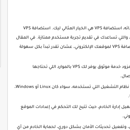
إذا كنت بتدير موقع إلكتروني وعايز تحسن من أدائه، استضافة VPS هي الخيار المثالي ليك. استضافة VPS
ي، واللي تساعدك في تقديم تجربة مستخدم ممتازة. في المقال
ده، هنشرح لك خطوة بخطوة كيفية إعداد استضافة VPS لموقعك الإلكتروني، عشان تقدر تبدأ بكل سهولة
أول خطوة هي اختيار مزود خدمة موثوق يوفر لك VPS بالموارد اللي تحتاجها
صال.
تحتاج تحدد نظام التشغيل اللي تستخدمه، سواء كان Linux أو Windows،
.
cPa أو Plesk لتسهيل إدارة الخادم، حيث تتيح لك التحكم في إعدادات الموقع
وني.
، وتفعيل تحديثات الأمان بشكل دوري، لحماية الخادم من أي