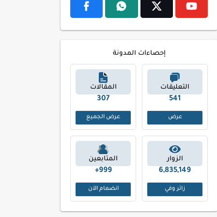
إحصاءات المدونة
التعليقات
المقالات
388
657
عرض
عرض الجميع
الزوار
المتابعين
999+
6,835,149
زائر وفي
انضمام الآن