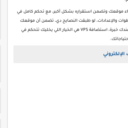
.
در ترفع مستوى أداء موقعك وتضمن استقراره بشكل أكبر، مع تحكم كامل في
الخطوات والإعدادات، لو طبقت النصايح دي، تضمن أن موقعك
ينمو بشكل سليم وآمن. سواء كنت مبتدئ أو عندك خبرة، استضافة VPS هي الخيار اللي يخليك تتحكم في
تياجاتك.