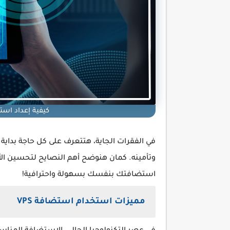
كيفية إعداد استضافة VPS لموقعك
في الفقرات الجاية، هتتعرف على كل حاجة بداية م
وتأمينه. كمان هنوضح أهم النصايح لتحسين ال
استضافتك بنفسك بسهولة واحترافية!
مميزات استخدام استضافة VPS