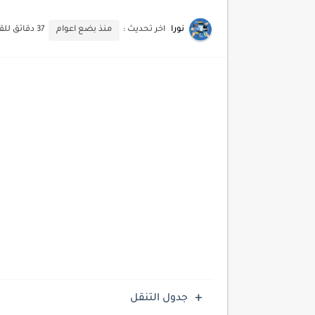
أسرار اختيار لوحة مفاتيح تن
نورا
اخر تحديث :
منذ بضع اعوام
37 دقائق للقراءة
أحدث تقنيات الحماية من هجم
أدوات مجانية للبحث عن الكلمات ا
كيف تستفيد من تقنيات التعلم ا
كيف تضيف شريط تقدم المقال
جدول التنقل