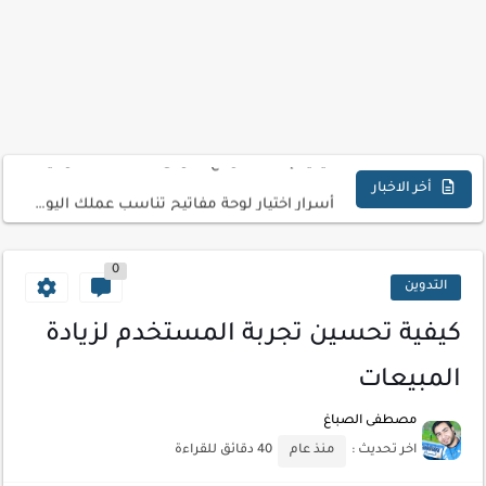
كذا | أفضل سعر كاش في مصر | كيف تستفيد...
أفضل طرق الربح من التدوين للمبتدئين
كيف تحسن تجربة المستخدم في موقعك الإلكتروني
كيفية إنشاء موقع لعرض أعمالك الاحترافية
أسرار اختيار لوحة مفاتيح تناسب عملك اليومي
أخر الاخبار
أحدث تقنيات الحماية من هجمات السايبر
0
أدوات مجانية للبحث عن الكلمات المفتاحية 2026
التدوين
كيف تستفيد من تقنيات التعلم الآلي لتحليل بيانات الزوار
كيفية تحسين تجربة المستخدم لزيادة
كيف تضيف شريط تقدم المقال لموقعك لتحسين تجربة القراءة
المبيعات
مصطفى الصباغ
اخر تحديث :
منذ عام
40 دقائق للقراءة