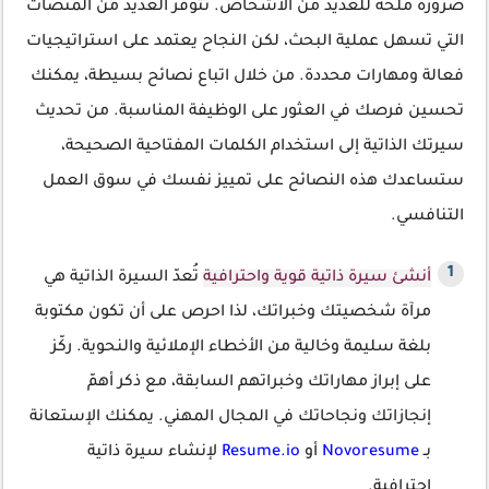
ضرورة ملحة للعديد من الأشخاص. تتوفر العديد من المنصات
التي تسهل عملية البحث، لكن النجاح يعتمد على استراتيجيات
فعالة ومهارات محددة. من خلال اتباع نصائح بسيطة، يمكنك
تحسين فرصك في العثور على الوظيفة المناسبة. من تحديث
سيرتك الذاتية إلى استخدام الكلمات المفتاحية الصحيحة،
ستساعدك هذه النصائح على تمييز نفسك في سوق العمل
التنافسي.
أنشئ سيرة ذاتية قوية واحترافية
تُعدّ السيرة الذاتية هي
مرآة شخصيتك وخبراتك، لذا احرص على أن تكون مكتوبة
بلغة سليمة وخالية من الأخطاء الإملائية والنحوية. ركّز
على إبراز مهاراتك وخبراتهم السابقة، مع ذكر أهمّ
إنجازاتك ونجاحاتك في المجال المهني. يمكنك الإستعانة
بـ
Novoresume
أو
Resume.io
لإنشاء سيرة ذاتية
احترافية.