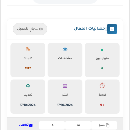
إحصائيات المقال
جارٍ التحميل...
📝
👁️
متواجدون
مشاهدات
كلمات
1747
...
6
♻️
📅
⏱️
قراءة
نشر
تحديث
9 د
17/10/2024
17/10/2024
تواصل
نسخ
A+
A-